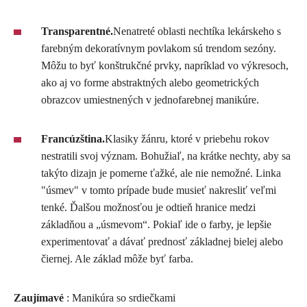
Transparentné.
Nenatreté oblasti nechtíka lekárskeho s
farebným dekoratívnym povlakom sú trendom sezóny.
Môžu to byť konštrukčné prvky, napríklad vo výkresoch,
ako aj vo forme abstraktných alebo geometrických
obrazcov umiestnených v jednofarebnej manikúre.
Francúzština.
Klasiky žánru, ktoré v priebehu rokov
nestratili svoj význam. Bohužiaľ, na krátke nechty, aby sa
takýto dizajn je pomerne ťažké, ale nie nemožné. Linka
"úsmev" v tomto prípade bude musieť nakresliť veľmi
tenké. Ďalšou možnosťou je odtieň hranice medzi
základňou a „úsmevom“. Pokiaľ ide o farby, je lepšie
experimentovať a dávať prednosť základnej bielej alebo
čiernej. Ale základ môže byť farba.
Zaujímavé
: Manikúra so srdiečkami