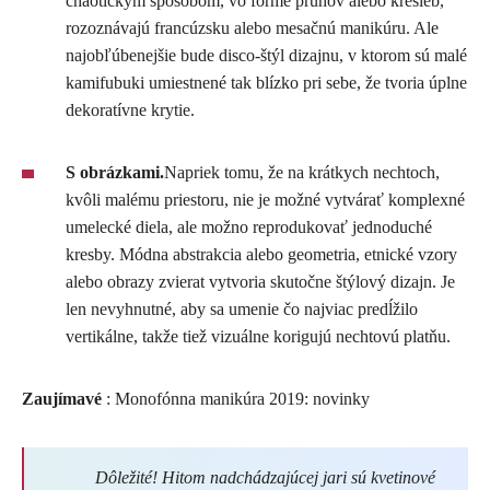
chaotickým spôsobom, vo forme pruhov alebo kresieb,
rozoznávajú francúzsku alebo mesačnú manikúru. Ale
najobľúbenejšie bude disco-štýl dizajnu, v ktorom sú malé
kamifubuki umiestnené tak blízko pri sebe, že tvoria úplne
dekoratívne krytie.
S obrázkami.
Napriek tomu, že na krátkych nechtoch,
kvôli malému priestoru, nie je možné vytvárať komplexné
umelecké diela, ale možno reprodukovať jednoduché
kresby. Módna abstrakcia alebo geometria, etnické vzory
alebo obrazy zvierat vytvoria skutočne štýlový dizajn. Je
len nevyhnutné, aby sa umenie čo najviac predĺžilo
vertikálne, takže tiež vizuálne korigujú nechtovú platňu.
Zaujímavé
: Monofónna manikúra 2019: novinky
Dôležité! Hitom nadchádzajúcej jari sú kvetinové