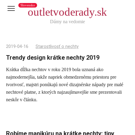
Slovensko
outletvoderady.sk
Dámy na vedomie
2019-04-16
Starostlivosť o nechty
Trendy design krátke nechty 2019
Krátka dĺžka nechtov v roku 2019 bola uznaná ako
Telegram
najmodernejšia, takže napriek obmedzenému priestoru pre
X
tvorivosť, majstri ponúkajú nové dizajnérske nápady pre malé
nechtové platne, z ktorých najzaujímavejšie sme prezentovali
reddit
neskôr v článku.
Tumblr
Viber
WhatsApp
Skype
Robíme manikúru na krátke nechty: tipy