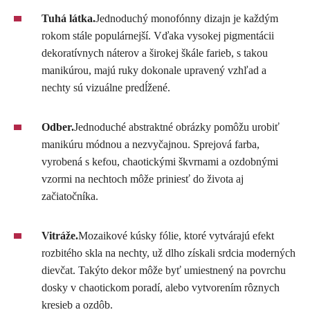
Tuhá látka.
Jednoduchý monofónny dizajn je každým
rokom stále populárnejší. Vďaka vysokej pigmentácii
dekoratívnych náterov a širokej škále farieb, s takou
manikúrou, majú ruky dokonale upravený vzhľad a
nechty sú vizuálne predĺžené.
Odber.
Jednoduché abstraktné obrázky pomôžu urobiť
manikúru módnou a nezvyčajnou. Sprejová farba,
vyrobená s kefou, chaotickými škvrnami a ozdobnými
vzormi na nechtoch môže priniesť do života aj
začiatočníka.
Vitráže.
Mozaikové kúsky fólie, ktoré vytvárajú efekt
rozbitého skla na nechty, už dlho získali srdcia moderných
dievčat. Takýto dekor môže byť umiestnený na povrchu
dosky v chaotickom poradí, alebo vytvorením rôznych
kresieb a ozdôb.