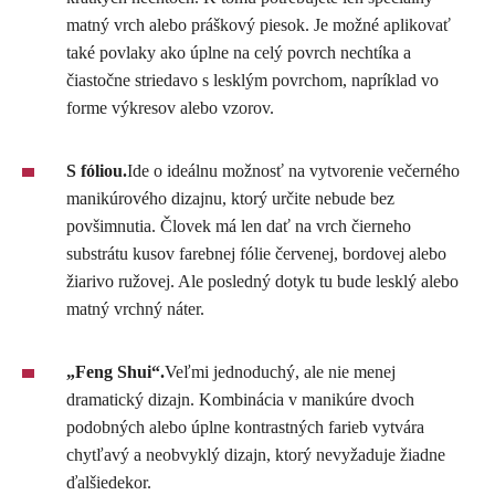
matný vrch alebo práškový piesok. Je možné aplikovať
také povlaky ako úplne na celý povrch nechtíka a
čiastočne striedavo s lesklým povrchom, napríklad vo
forme výkresov alebo vzorov.
S fóliou.
Ide o ideálnu možnosť na vytvorenie večerného
manikúrového dizajnu, ktorý určite nebude bez
povšimnutia. Človek má len dať na vrch čierneho
substrátu kusov farebnej fólie červenej, bordovej alebo
žiarivo ružovej. Ale posledný dotyk tu bude lesklý alebo
matný vrchný náter.
„Feng Shui“.
Veľmi jednoduchý, ale nie menej
dramatický dizajn. Kombinácia v manikúre dvoch
podobných alebo úplne kontrastných farieb vytvára
chytľavý a neobvyklý dizajn, ktorý nevyžaduje žiadne
ďalšiedekor.