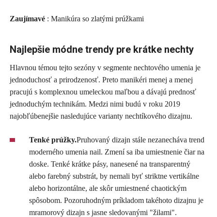
Zaujímavé
: Manikúra so zlatými prúžkami
Najlepšie módne trendy pre krátke nechty
Hlavnou témou tejto sezóny v segmente nechtového umenia je
jednoduchosť a prirodzenosť. Preto manikéri menej a menej
pracujú s komplexnou umeleckou maľbou a dávajú prednosť
jednoduchým technikám. Medzi nimi budú v roku 2019
najobľúbenejšie nasledujúce varianty nechtíkového dizajnu.
Tenké prúžky.
Pruhovaný dizajn stále nezanecháva trend
moderného umenia nail. Zmení sa iba umiestnenie čiar na
doske. Tenké krátke pásy, nanesené na transparentný
alebo farebný substrát, by nemali byť striktne vertikálne
alebo horizontálne, ale skôr umiestnené chaotickým
spôsobom. Pozoruhodným príkladom takéhoto dizajnu je
mramorový dizajn s jasne sledovanými "žilami".