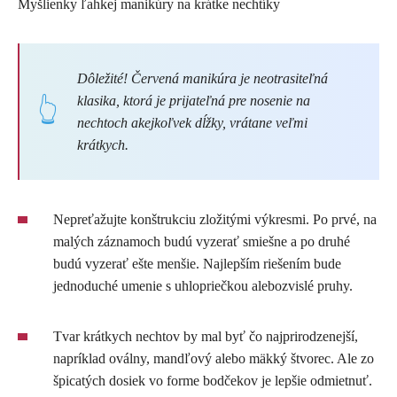
Myšlienky ľahkej manikúry na krátke nechtíky
Dôležité! Červená manikúra je neotrasiteľná
klasika, ktorá je prijateľná pre nosenie na
nechtoch akejkoľvek dĺžky, vrátane veľmi
krátkych.
Nepreťažujte konštrukciu zložitými výkresmi. Po prvé, na
malých záznamoch budú vyzerať smiešne a po druhé
budú vyzerať ešte menšie. Najlepším riešením bude
jednoduché umenie s uhlopriečkou alebozvislé pruhy.
Tvar krátkych nechtov by mal byť čo najprirodzenejší,
napríklad oválny, mandľový alebo mäkký štvorec. Ale zo
špicatých dosiek vo forme bodčekov je lepšie odmietnuť.