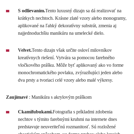
S odlievaním.
Tento luxusný dizajn sa dá realizovať na
krátkych nechtoch. Krásne zlaté vzory alebo monogramy,
aplikované na ľahký dekoratívny substrát, zmenia aj
najjednoduchšiu manikúru na umelecké dielo.
Velvet.
Tento dizajn však určite osloví milovníkov
kreatívnych riešení. Vytvára sa pomocou farebného
vločkového prášku. Môže byť aplikovaný ako vo forme
monochromatického povlaku, zvýrazňujúci jeden alebo
dva prsty a tvoriaci celé vzory alebo malé výkresy.
Zaujímavé
: Manikúra s akrylovým práškom
Ckamifubukami.
Fotografia s príkladmi zdobenia
nechtov s týmito farebnými kruhmi na internete dnes
predstavuje neuveriteľnú rozmanitosť. Sú rozložené