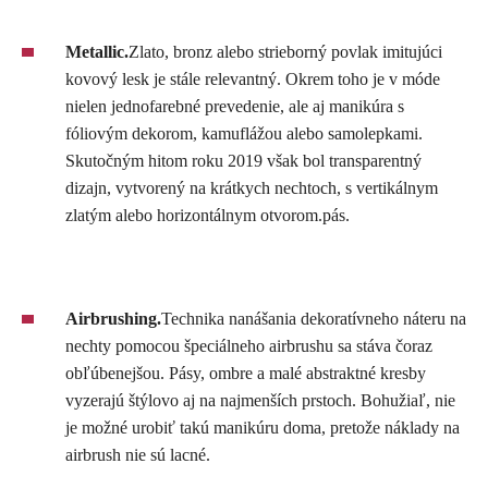
Metallic.
Zlato, bronz alebo strieborný povlak imitujúci
kovový lesk je stále relevantný. Okrem toho je v móde
nielen jednofarebné prevedenie, ale aj manikúra s
fóliovým dekorom, kamuflážou alebo samolepkami.
Skutočným hitom roku 2019 však bol transparentný
dizajn, vytvorený na krátkych nechtoch, s vertikálnym
zlatým alebo horizontálnym otvorom.pás.
Airbrushing.
Technika nanášania dekoratívneho náteru na
nechty pomocou špeciálneho airbrushu sa stáva čoraz
obľúbenejšou. Pásy, ombre a malé abstraktné kresby
vyzerajú štýlovo aj na najmenších prstoch. Bohužiaľ, nie
je možné urobiť takú manikúru doma, pretože náklady na
airbrush nie sú lacné.