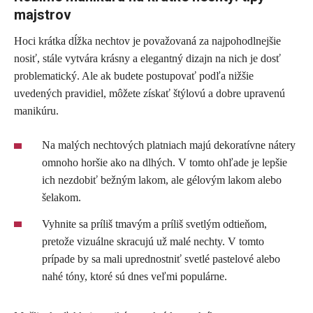
majstrov
Hoci krátka dĺžka nechtov je považovaná za najpohodlnejšie
nosiť, stále vytvára krásny a elegantný dizajn na nich je dosť
problematický. Ale ak budete postupovať podľa nižšie
uvedených pravidiel, môžete získať štýlovú a dobre upravenú
manikúru.
Na malých nechtových platniach majú dekoratívne nátery
omnoho horšie ako na dlhých. V tomto ohľade je lepšie
ich nezdobiť bežným lakom, ale gélovým lakom alebo
šelakom.
Vyhnite sa príliš tmavým a príliš svetlým odtieňom,
pretože vizuálne skracujú už malé nechty. V tomto
prípade by sa mali uprednostniť svetlé pastelové alebo
nahé tóny, ktoré sú dnes veľmi populárne.