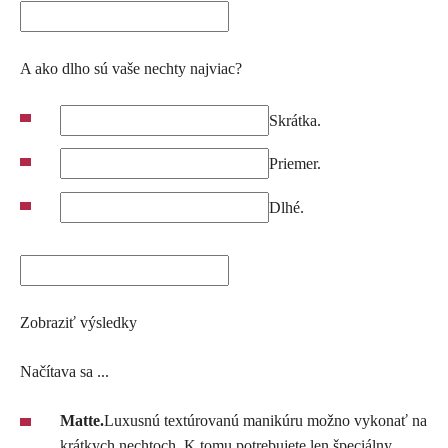
A ako dlho sú vaše nechty najviac?
Skrátka.
Priemer.
Dlhé.
Zobraziť výsledky
Načítava sa ...
Matte.
Luxusnú textúrovanú manikúru možno vykonať na
krátkych nechtoch. K tomu potrebujete len špeciálny