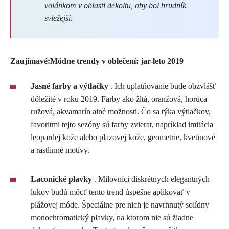
volánkom v oblasti dekoltu, aby bol hrudník
sviežejší.
Zaujímavé:
Módne trendy v oblečení: jar-leto 2019
Jasné farby a výtlačky
. Ich uplatňovanie bude obzvlášť
dôležité v roku 2019. Farby ako žltá, oranžová, horúca
ružová, akvamarín ainé možnosti. Čo sa týka výtlačkov,
favoritmi tejto sezóny sú farby zvierat, napríklad imitácia
leopardej kože alebo plazovej kože, geometrie, kvetinové
a rastlinné motívy.
Laconické plavky
. Milovníci diskrétnych elegantných
lukov budú môcť tento trend úspešne aplikovať v
plážovej móde. Špeciálne pre nich je navrhnutý solídny
monochromatický plavky, na ktorom nie sú žiadne