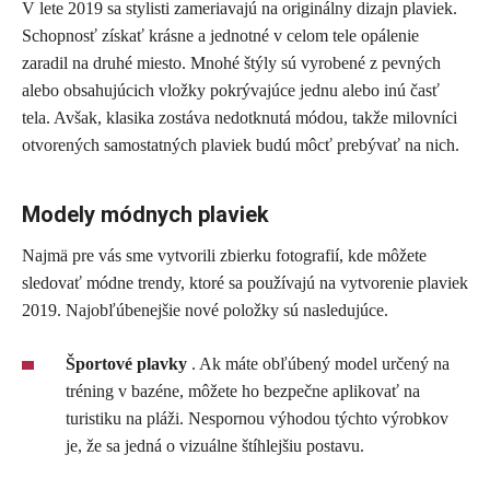
V lete 2019 sa stylisti zameriavajú na originálny dizajn plaviek.
Schopnosť získať krásne a jednotné v celom tele opálenie
zaradil na druhé miesto. Mnohé štýly sú vyrobené z pevných
alebo obsahujúcich vložky pokrývajúce jednu alebo inú časť
tela. Avšak, klasika zostáva nedotknutá módou, takže milovníci
otvorených samostatných plaviek budú môcť prebývať na nich.
Modely módnych plaviek
Najmä pre vás sme vytvorili zbierku fotografií, kde môžete
sledovať módne trendy, ktoré sa používajú na vytvorenie plaviek
2019. Najobľúbenejšie nové položky sú nasledujúce.
Športové plavky
. Ak máte obľúbený model určený na
tréning v bazéne, môžete ho bezpečne aplikovať na
turistiku na pláži. Nespornou výhodou týchto výrobkov
je, že sa jedná o vizuálne štíhlejšiu postavu.