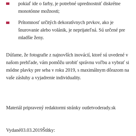
pokiaľ ide o farby, je potrebné uprednostniť diskrétne
monotónne možnosti;
Prítomnosť určitých dekoratívnych prvkov, ako je
šnurovanie alebo volánik, je neprijateľná. Sú určené pre
mladšie ženy.
Dúfame, že fotografie z najnovších inovácií, ktoré sú uvedené v
našom prehľade, vám pomôžu urobiť správnu voľbu a vybrať si
módne plavky pre seba v roku 2019, s maximálnym dôrazom na
vaše zásluhy a vyjadrenie individuality.
Materiál pripravený redaktormi stránky outletvoderady.sk
Vydané
03.03.2019
Štítky: