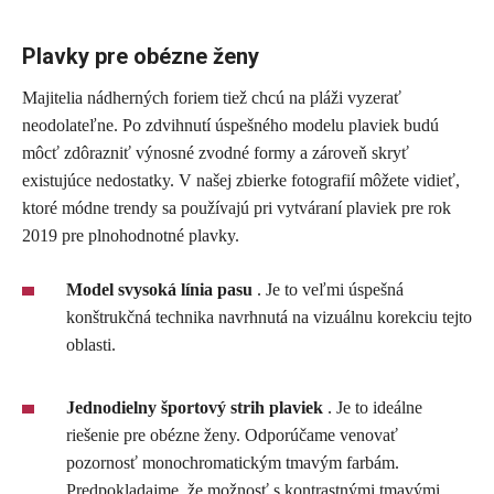
Plavky pre obézne ženy
Majitelia nádherných foriem tiež chcú na pláži vyzerať
neodolateľne. Po zdvihnutí úspešného modelu plaviek budú
môcť zdôrazniť výnosné zvodné formy a zároveň skryť
existujúce nedostatky. V našej zbierke fotografií môžete vidieť,
ktoré módne trendy sa používajú pri vytváraní plaviek pre rok
2019 pre plnohodnotné plavky.
Model svysoká línia pasu
. Je to veľmi úspešná
konštrukčná technika navrhnutá na vizuálnu korekciu tejto
oblasti.
Jednodielny športový strih plaviek
. Je to ideálne
riešenie pre obézne ženy. Odporúčame venovať
pozornosť monochromatickým tmavým farbám.
Predpokladajme, že možnosť s kontrastnými tmavými