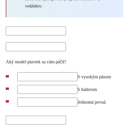
volánkov.
Aký model plaviek sa vám páčil?
S vysokým pásom
S halterom
Jednotná pevná