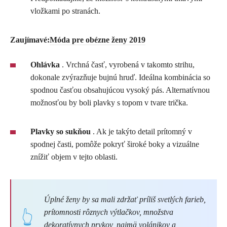
vložkami po stranách.
Zaujímavé:
Móda pre obézne ženy 2019
Ohlávka
. Vrchná časť, vyrobená v takomto strihu,
dokonale zvýrazňuje bujnú hruď. Ideálna kombinácia so
spodnou časťou obsahujúcou vysoký pás. Alternatívnou
možnosťou by boli plavky s topom v tvare trička.
Plavky so sukňou
. Ak je takýto detail prítomný v
spodnej časti, pomôže pokryť široké boky a vizuálne
znížiť objem v tejto oblasti.
Úplné ženy by sa mali zdržať príliš svetlých farieb,
prítomnosti rôznych výtlačkov, množstva
dekoratívnych prvkov, najmä volánikov a