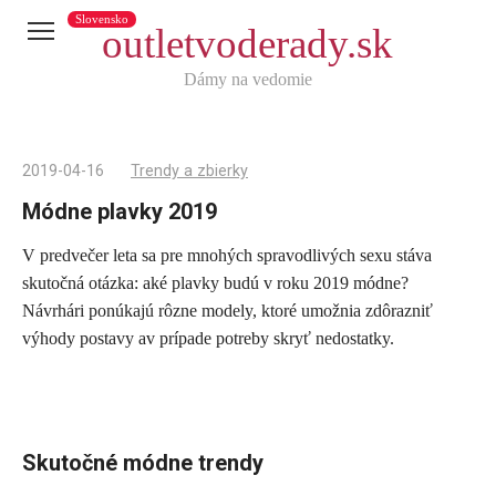
Slovensko
outletvoderady.sk
Dámy na vedomie
2019-04-16
Trendy a zbierky
Módne plavky 2019
V predvečer leta sa pre mnohých spravodlivých sexu stáva
Telegram
skutočná otázka: aké plavky budú v roku 2019 módne?
X
Návrhári ponúkajú rôzne modely, ktoré umožnia zdôrazniť
výhody postavy av prípade potreby skryť nedostatky.
reddit
Tumblr
Viber
WhatsApp
Skutočné módne trendy
Skype