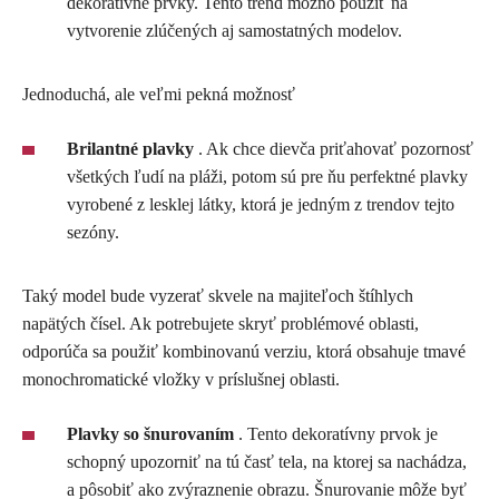
dekoratívne prvky. Tento trend možno použiť na
vytvorenie zlúčených aj samostatných modelov.
Jednoduchá, ale veľmi pekná možnosť
Brilantné plavky
. Ak chce dievča priťahovať pozornosť
všetkých ľudí na pláži, potom sú pre ňu perfektné plavky
vyrobené z lesklej látky, ktorá je jedným z trendov tejto
sezóny.
Taký model bude vyzerať skvele na majiteľoch štíhlych
napätých čísel. Ak potrebujete skryť problémové oblasti,
odporúča sa použiť kombinovanú verziu, ktorá obsahuje tmavé
monochromatické vložky v príslušnej oblasti.
Plavky so šnurovaním
. Tento dekoratívny prvok je
schopný upozorniť na tú časť tela, na ktorej sa nachádza,
a pôsobiť ako zvýraznenie obrazu. Šnurovanie môže byť