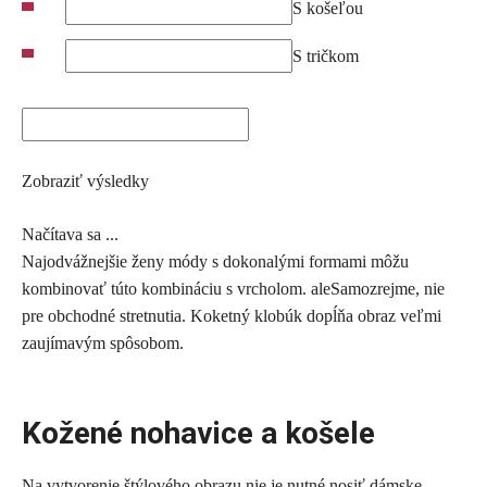
S košeľou
S tričkom
Zobraziť výsledky
Načítava sa ...
Najodvážnejšie ženy módy s dokonalými formami môžu
kombinovať túto kombináciu s vrcholom. aleSamozrejme, nie
pre obchodné stretnutia. Koketný klobúk dopĺňa obraz veľmi
zaujímavým spôsobom.
Kožené nohavice a košele
Na vytvorenie štýlového obrazu nie je nutné nosiť dámske