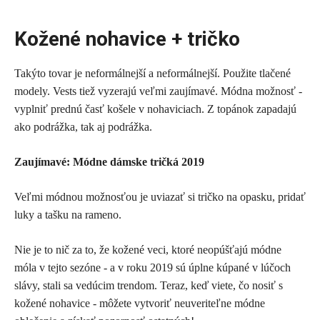
Kožené nohavice + tričko
Takýto tovar je neformálnejší a neformálnejší. Použite tlačené
modely. Vests tiež vyzerajú veľmi zaujímavé. Módna možnosť -
vyplniť prednú časť košele v nohaviciach. Z topánok zapadajú
ako podrážka, tak aj podrážka.
Zaujímavé: Módne dámske tričká 2019
Veľmi módnou možnosťou je uviazať si tričko na opasku, pridať
luky a tašku na rameno.
Nie je to nič za to, že kožené veci, ktoré neopúšťajú módne
móla v tejto sezóne - a v roku 2019 sú úplne kúpané v lúčoch
slávy, stali sa vedúcim trendom. Teraz, keď viete, čo nosiť s
kožené nohavice - môžete vytvoriť neuveriteľne módne