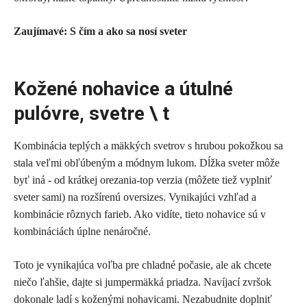
Zaujímavé: S čím a ako sa nosí sveter
Kožené nohavice a útulné
pulóvre, svetre
\ t
Kombinácia teplých a mäkkých svetrov s hrubou pokožkou sa
stala veľmi obľúbeným a módnym lukom. Dĺžka sveter môže
byť iná - od krátkej orezania-top verzia (môžete tiež vyplniť
sveter sami) na rozšírenú oversizes. Vynikajúci vzhľad a
kombinácie rôznych farieb. Ako vidíte, tieto nohavice sú v
kombináciách úplne nenáročné.
Toto je vynikajúca voľba pre chladné počasie, ale ak chcete
niečo ľahšie, dajte si jumpermäkká priadza. Navíjací zvršok
dokonale ladí s koženými nohavicami. Nezabudnite doplniť