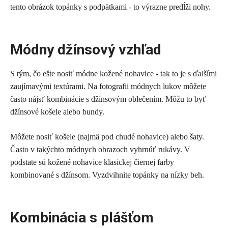
tento obrázok topánky s podpätkami - to výrazne predĺži nohy.
Módny džínsový vzhľad
S tým, čo ešte nosiť módne kožené nohavice - tak to je s ďalšími
zaujímavými textúrami. Na fotografii módnych lukov môžete
často nájsť kombinácie s džínsovým oblečením. Môžu to byť
džínsové košele alebo bundy.
Môžete nosiť košele (najmä pod chudé nohavice) alebo šaty.
Často v takýchto módnych obrazoch vyhrnúť rukávy. V
podstate sú kožené nohavice klasickej čiernej farby
kombinované s džínsom. Vyzdvihnite topánky na nízky beh.
Kombinácia s plášťom