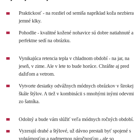
Skype
Praktickosť - na rozdiel od semiša napríklad koža nezbiera
jemné klky.
Pohodlie - kvalitné kožené nohavice sú dobre natiahnuté a
perfektne sedí na obrázku.
Vynikajúca retencia tepla v chladnom období - na jar, na
jeseň, v zime. Ale v lete to bude horúce. Chráňte aj pred
dažďom a vetrom.
Vytvorte desiatky odvážnych módnych obrázkov v širokej
škále štýlov. A tiež v kombinácii s mnohými inými odevmi
zo šatníka.
Odolný a bude vám slúžiť veľa módnych ročných období.
Vyzerajú drahé a štýlové, už dávno prestali byť spojené s
vulgárnosťou a nadmernou náročnosťou - ale so