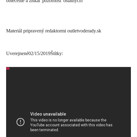
oblečenie a získať pozornosť ostatných!
Materiál pripravený redaktormi outletvoderady.sk
Uverejnené
02/15/2019
Štítky: