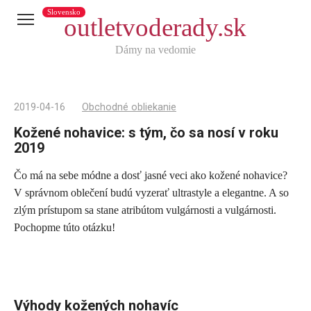
Slovensko
outletvoderady.sk
Dámy na vedomie
2019-04-16
Obchodné obliekanie
Kožené nohavice: s tým, čo sa nosí v roku
2019
Čo má na sebe módne a dosť jasné veci ako kožené nohavice?
Telegram
V správnom oblečení budú vyzerať ultrastyle a elegantne. A so
X
zlým prístupom sa stane atribútom vulgárnosti a vulgárnosti.
Pochopme túto otázku!
reddit
Tumblr
Viber
WhatsApp
Výhody kožených nohavíc