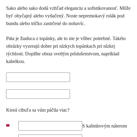
Sako alebo sako dodá vzhľad eleganciu a sofistikovanosť. Môže
byť obyčajný alebo vytlačený. Noste nepremokavý rolák pod
bundu alebo tričko zastrčené do nohavíc.
Päta je žiaduca z topánky, ale to nie je vôbec potrebné. Takéto
obrázky vyzerajú dobre pri nízkych topánkach pri nízkej
rýchlosti. Doplňte obraz svetlým príslušenstvom, napríklad
kabelkou.
Ktorá cibuľa sa vám páčila viac?
S kašmírovým náterom