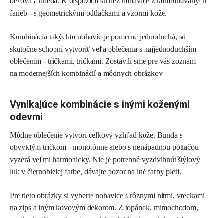
béžová a hnedá. K dispozícii sú tiež nohavice z kombinovaných
farieb - s geometrickými odtlačkami a vzormi kože.
Kombinácia takýchto nohavíc je pomerne jednoduchá, sú
skutočne schopní vytvoriť veľa oblečenia s najjednoduchším
oblečením - tričkami, tričkami. Zostavili sme pre vás zoznam
najmodernejších kombinácií a módnych obrázkov.
Vynikajúce kombinácie s inými koženými
odevmi
Módne oblečenie vytvorí celkový vzhľad kože. Bunda s
obvyklým tričkom - monofónne alebo s nenápadnou potlačou
vyzerá veľmi harmonicky. Nie je potrebné vyzdvihnúťštýlový
luk v čiernobielej farbe, dávajte pozor na iné farby pleti.
Pre tieto obrázky si vyberte nohavice s rôznymi nitmi, vreckami
na zips a iným kovovým dekorom. Z topánok, mimochodom,