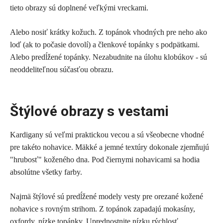
tieto obrazy sú doplnené veľkými vreckami.
Alebo nosiť krátky kožuch. Z topánok vhodných pre neho ako
loď (ak to počasie dovolí) a členkové topánky s podpätkami.
Alebo predĺžené topánky. Nezabudnite na úlohu klobúkov - sú
neoddeliteľnou súčasťou obrazu.
Štýlové obrazy s vestami
Kardigany sú veľmi praktickou vecou a sú všeobecne vhodné
pre takéto nohavice. Mäkké a jemné textúry dokonale zjemňujú
"hrubosť" koženého dna. Pod čiernymi nohavicami sa hodia
absolútne všetky farby.
Najmä štýlové sú predĺžené modely vesty pre orezané kožené
nohavice s rovným strihom. Z topánok zapadajú mokasíny,
oxfordy, nízke topánky. Uprednostnite nízku rýchlosť.