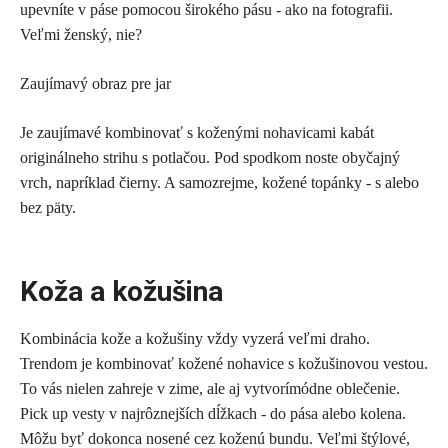
upevníte v páse pomocou širokého pásu - ako na fotografii.
Veľmi ženský, nie?
Zaujímavý obraz pre jar
Je zaujímavé kombinovať s koženými nohavicami kabát
originálneho strihu s potlačou. Pod spodkom noste obyčajný
vrch, napríklad čierny. A samozrejme, kožené topánky - s alebo
bez päty.
Koža a kožušina
Kombinácia kože a kožušiny vždy vyzerá veľmi draho.
Trendom je kombinovať kožené nohavice s kožušinovou vestou.
To vás nielen zahreje v zime, ale aj vytvorímódne oblečenie.
Pick up vesty v najrôznejších dĺžkach - do pása alebo kolena.
Môžu byť dokonca nosené cez koženú bundu. Veľmi štýlové,