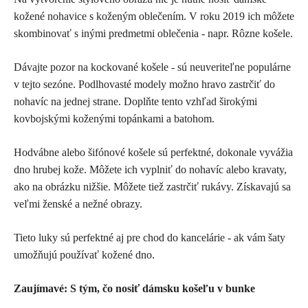
kožené nohavice s koženým oblečením. V roku 2019 ich môžete
skombinovať s inými predmetmi oblečenia - napr. Rôzne košele.
Dávajte pozor na kockované košele - sú neuveriteľne populárne
v tejto sezóne. Podlhovasté modely možno hravo zastrčiť do
nohavíc na jednej strane. Doplňte tento vzhľad širokými
kovbojskými koženými topánkami a batohom.
Hodvábne alebo šifónové košele sú perfektné, dokonale vyvážia
dno hrubej kože. Môžete ich vyplniť do nohavíc alebo kravaty,
ako na obrázku nižšie. Môžete tiež zastrčiť rukávy. Získavajú sa
veľmi ženské a nežné obrazy.
Tieto luky sú perfektné aj pre chod do kancelárie - ak vám šaty
umožňujú používať kožené dno.
Zaujímavé: S tým, čo nosiť dámsku košeľu v bunke