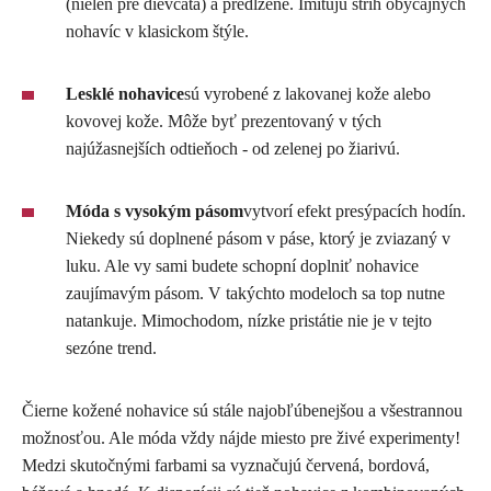
(nielen pre dievčatá) a predĺžené. Imitujú strih obyčajných
nohavíc v klasickom štýle.
Lesklé nohavice
sú vyrobené z lakovanej kože alebo
kovovej kože. Môže byť prezentovaný v tých
najúžasnejších odtieňoch - od zelenej po žiarivú.
Móda s vysokým pásom
vytvorí efekt presýpacích hodín.
Niekedy sú doplnené pásom v páse, ktorý je zviazaný v
luku. Ale vy sami budete schopní doplniť nohavice
zaujímavým pásom. V takýchto modeloch sa top nutne
natankuje. Mimochodom, nízke pristátie nie je v tejto
sezóne trend.
Čierne kožené nohavice sú stále najobľúbenejšou a všestrannou
možnosťou. Ale móda vždy nájde miesto pre živé experimenty!
Medzi skutočnými farbami sa vyznačujú červená, bordová,