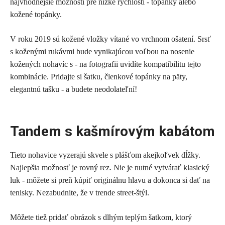
najvhodnejšie možnosti pre nízke rýchlosti - topánky alebo
kožené topánky.
V roku 2019 sú kožené vložky vítané vo vrchnom ošatení. Srsť
s koženými rukávmi bude vynikajúcou voľbou na nosenie
kožených nohavíc s - na fotografii uvidíte kompatibilitu tejto
kombinácie. Pridajte si šatku, členkové topánky na päty,
elegantnú tašku - a budete neodolateľní!
Tandem s kašmírovým kabátom
Tieto nohavice vyzerajú skvele s plášťom akejkoľvek dĺžky.
Najlepšia možnosť je rovný rez. Nie je nutné vytvárať klasický
luk - môžete si preň kúpiť originálnu hlavu a dokonca si dať na
tenisky. Nezabudnite, že v trende street-štýl.
Môžete tiež pridať obrázok s dlhým teplým šatkom, ktorý