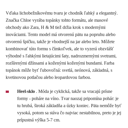
Vďaka lichobežníkovému tvaru je chodník ľahký a elegantný.
Značka Chloe vyrába topánky tohto formátu, ale masové
obchody ako Zara, H & M tiež držia krok s modernými
inováciami. Tento model má otvorenú pätu na popruhu alebo
otvorenú špičku, takže je vhodnejší na jar alebo leto. Môžete
kombinovať túto formu s čímkoľvek, ale to vyzerá obzvlášť
výhodné s ľahkými lietajúcimi šaty, nadrozmernými svetrami,
rozšírenými džínsami a koženými koženými bundami. Farba
topánok môže byť ľubovoľná: svetlá, neónová, základná, s
kvetinovou potlačou alebo leopardovou farbou.
Heel-sklo
. Móda je cyklická, takže sa vracajú prísne
formy - poháre na víno. Tvar naozaj pripomína pohár: je
tu hrubá, široká základňa a úzky koniec. Päta nemôže byť
vysoká, potom sa stáva čo najviac nestabilnou, preto je jej
prípustná výška 5-7 cm.