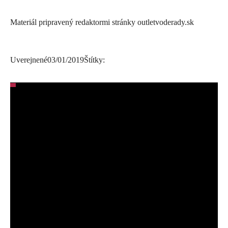
Materiál pripravený redaktormi stránky outletvoderady.sk
Uverejnené
03/01/2019
Štítky: