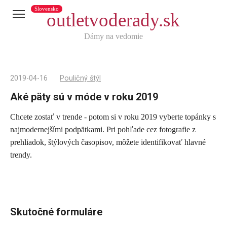
Slovensko
outletvoderady.sk
Dámy na vedomie
2019-04-16
Pouličný štýl
Aké päty sú v móde v roku 2019
Chcete zostať v trende - potom si v roku 2019 vyberte topánky s
Telegram
najmodernejšími podpätkami. Pri pohľade cez fotografie z
X
prehliadok, štýlových časopisov, môžete identifikovať hlavné
trendy.
reddit
Tumblr
Viber
WhatsApp
Skutočné formuláre
Skype