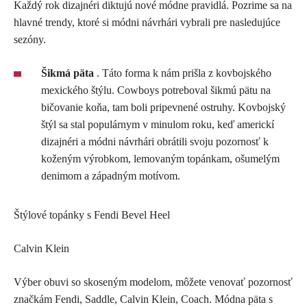
Každý rok dizajnéri diktujú nové módne pravidlá. Pozrime sa na
hlavné trendy, ktoré si módni návrhári vybrali pre nasledujúce
sezóny.
Šikmá päta
. Táto forma k nám prišla z kovbojského
mexického štýlu. Cowboys potreboval šikmú pätu na
bičovanie koňa, tam boli pripevnené ostruhy. Kovbojský
štýl sa stal populárnym v minulom roku, keď americkí
dizajnéri a módni návrhári obrátili svoju pozornosť k
koženým výrobkom, lemovaným topánkam, ošumelým
denimom a západným motívom.
Štýlové topánky s Fendi Bevel Heel
Calvin Klein
Výber obuvi so skoseným modelom, môžete venovať pozornosť
značkám Fendi, Saddle, Calvin Klein, Coach. Módna päta s