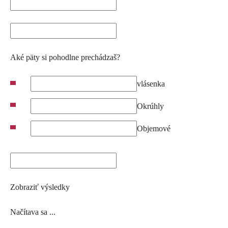
Aké päty si pohodlne prechádzaš?
vlásenka
Okrúhly
Objemové
Zobraziť výsledky
Načítava sa ...