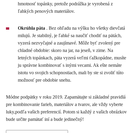
hmotnosť topánky, pretože podrážka je vyrobená z
ľahkých penových materiálov.
Okrúhla päta
. Bez ohľadu na výšku ho všetky dievčatá
milujú. Je stabilný, je ľahké sa naučiť chodiť na pätách,
vyzerá nezvyčajné a zaujímavé. Môže byť zvolený pre
chladné obdobie: skoro na jar, na jeseň, v zime. Na
letných topánkach, päta vyzerá veľmi ťažkopádne, musíte
ju správne kombinovať s inými vecami. Ak ešte nemáte
istotu vo svojich schopnostiach, mali by ste si zvoliť túto
možnosť pre obdobie snehu.
Módne podpätky v roku 2019. Zapamätajte si základné pravidlá
pre kombinovanie farieb, materiálov a tvarov, ale vždy vyberte
luky,podľa vašich preferencií. Potom si každý z vašich obrázkov
bude určite pamätať iní a bude jedinečný!