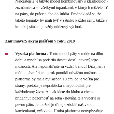
Najčastejšie je takýto model kombinovaný s klasikouloď -
zoznámte sa so všetkými topánkami, v ktorých môžete ísť
na párty, do práce alebo do štúdia. Predpokladá sa, že
takéto topánky by mali byť v šatníku každej ženy, takže v
kritickej situácii je vždy núdzový východ.
Zaujímavé:
S akým plášťom v roku 2019
Vysoká platforma
. Tento model päty v móde na dlhú
dobu a mnohí sa podarilo dostať dosť unavený tejto
možnosti. Ale neponáhľajte sa vzdať trendu! Dizajnéri a
módni návrhári tento rok ponúkli odvážnu možnosť -
platforma by mala byť aspoň 10 cm, čo je voľba pre
strany, pretože je nepraktická a nepohodlná pre
každodenný život. Ale ak idete do klubu a chcete
pritiahnuť pozornosť na seba - neváhajte a vyberte si
pevnú pätu. Je možné ju ďalej ozdobiť nášivkou,
kamienkami, výšivkou. Hrubá platforma neovplyvňuje