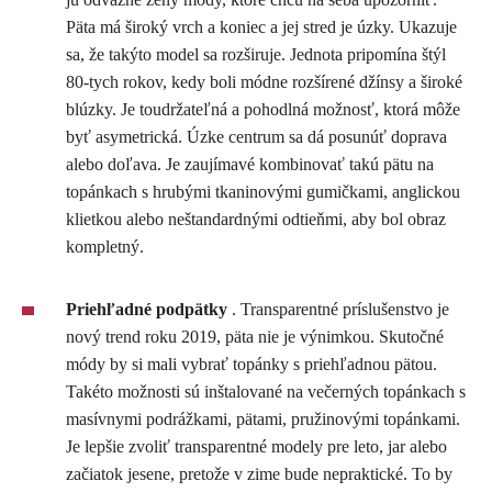
Päta má široký vrch a koniec a jej stred je úzky. Ukazuje
sa, že takýto model sa rozširuje. Jednota pripomína štýl
80-tych rokov, kedy boli módne rozšírené džínsy a široké
blúzky. Je toudržateľná a pohodlná možnosť, ktorá môže
byť asymetrická. Úzke centrum sa dá posunúť doprava
alebo doľava. Je zaujímavé kombinovať takú pätu na
topánkach s hrubými tkaninovými gumičkami, anglickou
klietkou alebo neštandardnými odtieňmi, aby bol obraz
kompletný.
Priehľadné podpätky
. Transparentné príslušenstvo je
nový trend roku 2019, päta nie je výnimkou. Skutočné
módy by si mali vybrať topánky s priehľadnou pätou.
Takéto možnosti sú inštalované na večerných topánkach s
masívnymi podrážkami, pätami, pružinovými topánkami.
Je lepšie zvoliť transparentné modely pre leto, jar alebo
začiatok jesene, pretože v zime bude nepraktické. To by