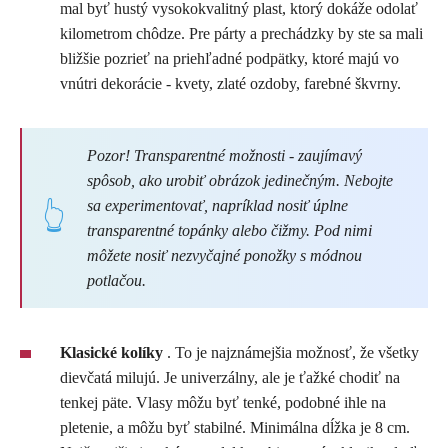
mal byť hustý vysokokvalitný plast, ktorý dokáže odolať
kilometrom chôdze. Pre párty a prechádzky by ste sa mali
bližšie pozrieť na priehľadné podpätky, ktoré majú vo
vnútri dekorácie - kvety, zlaté ozdoby, farebné škvrny.
Pozor! Transparentné možnosti - zaujímavý
spôsob, ako urobiť obrázok jedinečným. Nebojte
sa experimentovať, napríklad nosiť úplne
transparentné topánky alebo čižmy. Pod nimi
môžete nosiť nezvyčajné ponožky s módnou
potlačou.
Klasické kolíky
. To je najznámejšia možnosť, že všetky
dievčatá milujú. Je univerzálny, ale je ťažké chodiť na
tenkej päte. Vlasy môžu byť tenké, podobné ihle na
pletenie, a môžu byť stabilné. Minimálna dĺžka je 8 cm.