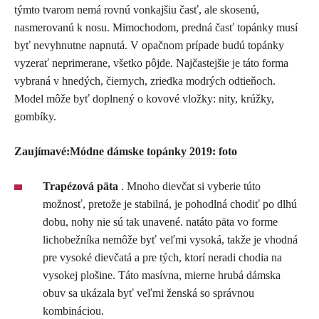
týmto tvarom nemá rovnú vonkajšiu časť, ale skosenú,
nasmerovanú k nosu. Mimochodom, predná časť topánky musí
byť nevyhnutne napnutá. V opačnom prípade budú topánky
vyzerať neprimerane, všetko pôjde. Najčastejšie je táto forma
vybraná v hnedých, čiernych, zriedka modrých odtieňoch.
Model môže byť doplnený o kovové vložky: nity, krúžky,
gombíky.
Zaujímavé:
Módne dámske topánky 2019: foto
Trapézová päta
. Mnoho dievčat si vyberie túto
možnosť, pretože je stabilná, je pohodlná chodiť po dlhú
dobu, nohy nie sú tak unavené. natáto päta vo forme
lichobežníka nemôže byť veľmi vysoká, takže je vhodná
pre vysoké dievčatá a pre tých, ktorí neradi chodia na
vysokej plošine. Táto masívna, mierne hrubá dámska
obuv sa ukázala byť veľmi ženská so správnou
kombináciou.