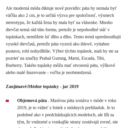
Ale moderná móda diktuje nové pravidlo: päta by nemala byť
väčšia ako 2 cm, je to určitá výzva pre spoločnosť, výsmech
stereotypu, že každá žena by mala byť na vlásenke. Mnoho
dievčat nemá rád túto formu, pretože je nepohodlné stáť v
topánkach, nemôžete ísť dlho a dlho. Tento trend uprednostňujú
vysoké dievčatá, pretože päta vyzerá ako ihlové, vytiahne
postavu, robí nohydlhšie. Výber týchto topánok, mali by ste sa
pozrieť na značky Prabal Gurung, Marni, Escada, Tibi,
Burberry. Takéto topánky môžu mať otvorenú pätu, výškové
alebo malé šnurovanie - voľba je neobmedzená.
Zaujímavé:
Módne topánky - jar 2019
Objemová päta
. Masívna päta zostáva v móde v roku
2019, je to vidieť z fotiek z módnych prehliadok. Je to
podobné ako v predchádzajúcich modeloch, ale líši sa
tým, že vnútorné a vonkajšie strany zostávajú rovné, nie