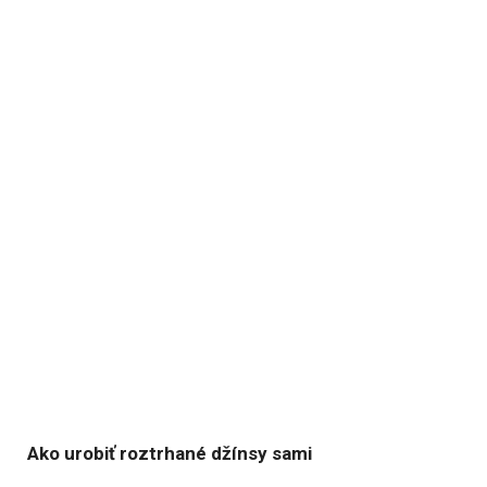
Ako urobiť roztrhané džínsy sami