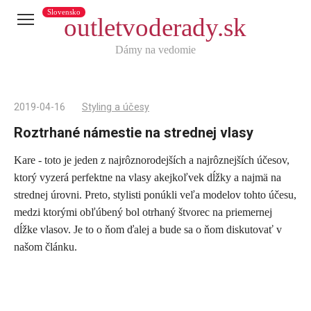
Slovensko
outletvoderady.sk
Dámy na vedomie
2019-04-16
Styling a účesy
Roztrhané námestie na strednej vlasy
Kare - toto je jeden z najrôznorodejších a najrôznejších účesov,
Telegram
ktorý vyzerá perfektne na vlasy akejkoľvek dĺžky a najmä na
X
strednej úrovni. Preto, stylisti ponúkli veľa modelov tohto účesu,
medzi ktorými obľúbený bol otrhaný štvorec na priemernej
reddit
dĺžke vlasov. Je to o ňom ďalej a bude sa o ňom diskutovať v
Tumblr
našom článku.
Viber
WhatsApp
Skype