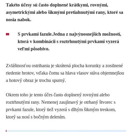
Takéto účesy sú často doplnené krátkymi, rovnými,
asymetrickými alebo šikmými pretiahnutými rany, ktoré sa
nosia nabok.
S prvkami fazule.
Jedna z najvýnosnejších možností,
ktorá v kombinácii s roztrhnutými prvkami vyzerá
veľmi pôsobivo.
Zvláštnosťou ostrihania je skrátená plocha korunky a zosilnené
riedenie hrotov, vďaka čomu sa hlava vlasov stáva objemnejšou
a hotový obraz je trochu spurný.
Okrem toho je tento účes často doplnený rovnými alebo
roztrhnutými rany. Nemenej zaujímavý je otrhaný štvorec s
prvkami fazule, ktorý tiež vyzerá s dlhým šikmým treskom,
ktorý sa nosí s bočným delením.