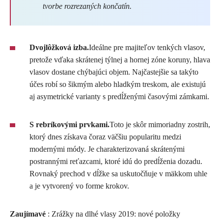
tvorbe rozrezaných končatín.
Dvojlôžková izba.
Ideálne pre majiteľov tenkých vlasov,
pretože vďaka skrátenej týlnej a hornej zóne koruny, hlava
vlasov dostane chýbajúci objem. Najčastejšie sa takýto
účes robí so šikmým alebo hladkým treskom, ale existujú
aj asymetrické varianty s predĺženými časovými zámkami.
S rebríkovými prvkami.
Toto je skôr mimoriadny zostrih,
ktorý dnes získava čoraz väčšiu popularitu medzi
modernými módy. Je charakterizovaná skrátenými
postrannými reťazcami, ktoré idú do predĺženia dozadu.
Rovnaký prechod v dĺžke sa uskutočňuje v mäkkom uhle
a je vytvorený vo forme krokov.
Zaujímavé
: Zrážky na dlhé vlasy 2019: nové položky