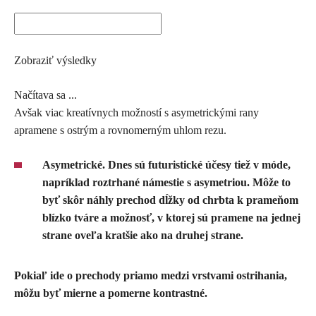
Zobraziť výsledky
Načítava sa ...
Avšak viac kreatívnych možností s asymetrickými rany
apramene s ostrým a rovnomerným uhlom rezu.
Asymetrické. Dnes sú futuristické účesy tiež v móde,
napríklad roztrhané námestie s asymetriou. Môže to
byť skôr náhly prechod dĺžky od chrbta k prameňom
blízko tváre a možnosť, v ktorej sú pramene na jednej
strane oveľa kratšie ako na druhej strane.
Pokiaľ ide o prechody priamo medzi vrstvami ostrihania,
môžu byť mierne a pomerne kontrastné.