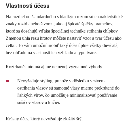
Vlastnosti účesu
Na rozdiel od štandardného s hladkým rezom sú charakteristické
znaky roztrhaného štvorca, ako aj špicaté špičky prameňov,
ktoré sa dosahujú vďaka špeciálnej technike strihania chĺpkov.
Zmenou uhla rezu hrotov môžete nastaviť vzor a tvar účesu ako
celku. To vám umožní urobiť taký účes úplne všetky dievčatá,
bez ohľadu na vlastnosti ich vzhľadu a typu tváre.
Roztrhané auto má aj iné nemenej významné výhody.
Nevyžaduje styling, pretože v dôsledku vrstvenia
ostrihania vlasov sú samotné vlasy mierne prekrútené do
ľahkých vírov, čo umožňuje minimalizovať používanie
sušičov vlasov a kučier.
Krásny účes, ktorý nevyžaduje zložitý štýl