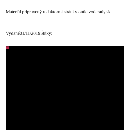
Materiál pripravený redaktormi stránky outletvoderady.sk
Vydané
01/11/2019
Štítky: