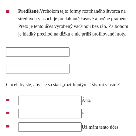
Predĺžené.
Vrcholom tejto formy roztrhaného štvorca na
stredných vlasoch je pretiahnuté časové a bočné pramene.
Preto je tento účes vyrobený väčšinou bez rán. Za bobom
je hladký prechod na dĺžku a nie príliš profilované hroty.
Chceli by ste, aby ste sa stali „roztrhnutými“ štyrmi vlasmi?
Áno.
č
Už mám tento účes.