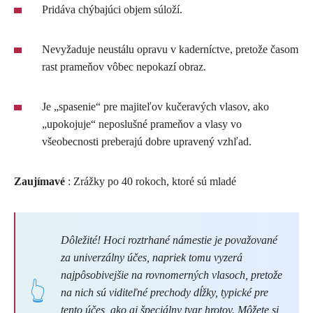
Pridáva chýbajúci objem súloží.
Nevyžaduje neustálu opravu v kaderníctve, pretože časom
rast prameňov vôbec nepokazí obraz.
Je „spasenie“ pre majiteľov kučeravých vlasov, ako
„upokojuje“ neposlušné prameňov a vlasy vo
všeobecnosti preberajú dobre upravený vzhľad.
Zaujímavé
: Zrážky po 40 rokoch, ktoré sú mladé
Dôležité! Hoci roztrhané námestie je považované
za univerzálny účes, napriek tomu vyzerá
najpôsobivejšie na rovnomerných vlasoch, pretože
na nich sú viditeľné prechody dĺžky, typické pre
tento účes, ako aj špeciálny tvar hrotov. Môžete si