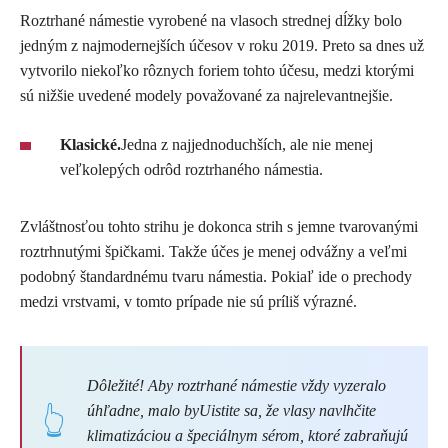
Roztrhané námestie vyrobené na vlasoch strednej dĺžky bolo
jedným z najmodernejších účesov v roku 2019. Preto sa dnes už
vytvorilo niekoľko rôznych foriem tohto účesu, medzi ktorými
sú nižšie uvedené modely považované za najrelevantnejšie.
Klasické.
Jedna z najjednoduchších, ale nie menej
veľkolepých odrôd roztrhaného námestia.
Zvláštnosťou tohto strihu je dokonca strih s jemne tvarovanými
roztrhnutými špičkami. Takže účes je menej odvážny a veľmi
podobný štandardnému tvaru námestia. Pokiaľ ide o prechody
medzi vrstvami, v tomto prípade nie sú príliš výrazné.
Dôležité! Aby roztrhané námestie vždy vyzeralo
úhľadne, malo byUistite sa, že vlasy navlhčite
klimatizáciou a špeciálnym sérom, ktoré zabraňujú