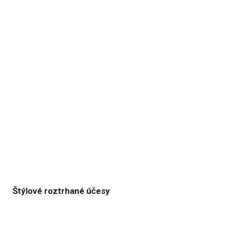
Štýlové roztrhané účesy