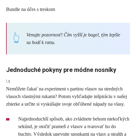
Bundle na účes s treskom
Venujte pozornosť! Čím vyšší je bagel, tým lepšie
sa hodí k ranu.
Jednoduché pokyny pre módne nosníky
\ t
Nemôžete čakať na experiment s partiou vlasov na stredných
vlasoch vlastnými rukami? Potom vyhľadajte inšpiráciu v našej
zbierke a určite si vyskúšajte svoje obľúbené nápady na vlasy.
Najjednoduchší spôsob, ako zvládnete behom niekoľkých
sekúnd, je otočiť prameň z vlasov a tvarovať ho do
buchty. Výsledok upevnite sponkami na vlasy a stealth a