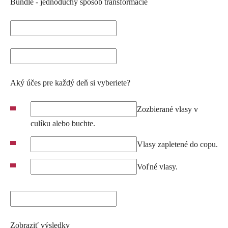
Bundle - jednoduchý spôsob transformácie
Skype
Aký účes pre každý deň si vyberiete?
Zozbierané vlasy v
culíku alebo buchte.
Vlasy zapletené do copu.
Voľné vlasy.
Zobraziť výsledky