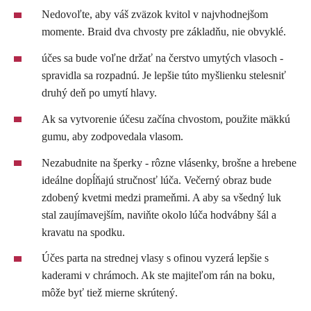
Nedovoľte, aby váš zväzok kvitol v najvhodnejšom
momente. Braid dva chvosty pre základňu, nie obvyklé.
účes sa bude voľne držať na čerstvo umytých vlasoch -
spravidla sa rozpadnú. Je lepšie túto myšlienku stelesniť
druhý deň po umytí hlavy.
Ak sa vytvorenie účesu začína chvostom, použite mäkkú
gumu, aby zodpovedala vlasom.
Nezabudnite na šperky - rôzne vlásenky, brošne a hrebene
ideálne dopĺňajú stručnosť lúča. Večerný obraz bude
zdobený kvetmi medzi prameňmi. A aby sa všedný luk
stal zaujímavejším, naviňte okolo lúča hodvábny šál a
kravatu na spodku.
Účes parta na strednej vlasy s ofinou vyzerá lepšie s
kaderami v chrámoch. Ak ste majiteľom rán na boku,
môže byť tiež mierne skrútený.