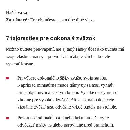
Načítava sa ...
Zaujímavé
: Trendy účesy na stredne dlhé vlasy
7 tajomstiev pre dokonalý zväzok
Možno budete prekvapení, ale aj taký ľahký účes ako buchta má
svoje vlastné nuansy a pravidlá. Pamätajte si ich a budete
vyzerať krásne.
Pri výbere dokonalého šišky zvážte svoju stavbu.
Napríklad miniatúrne mladé dámy by sa mali vyhnúť
príliš objemným a ťažkým lúčom. Vysoké účesy nie sú
vhodné pre vysoké dievčatá. Ale ak si naopak chcete
vizuálne zvýšiť rast, odvážne vrkoč bagely na vrchole.
Pozornosť od malého a plného krku bude šikovne
odvádzať nízky trs alebo narovnané pred prameňom.