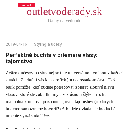
Slovensko
outletvoderady.sk
Dámy na vedomie
2019-04-16
Styling a účesy
Perfektné buchta v priemere vlasy:
tajomstvo
Zväzok účesov na strednej srsti je univerzálnou voľbou v každej
Telegram
situácii. Zachráni vás katastrofickým nedostatkom času. Tiež
X
balík pomôže, keď budete potrebovať zbierať zlobivé hlavu
vlasov, ktoré ste zabudli umyť, v krásnom štýle. Trochu
reddit
manuálna zručnosť, poznanie tajných tajomstiev (o ktorých
Tumblr
budeme samozrejme hovoriť!) A budete ovládať jednoduché
Viber
umenie vytvárania lúčov.
WhatsApp