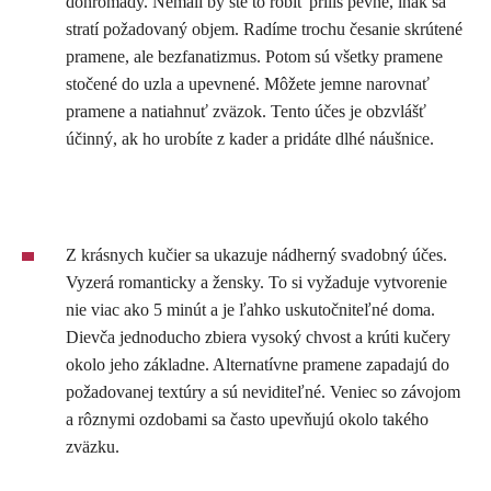
dohromady. Nemali by ste to robiť príliš pevne, inak sa
stratí požadovaný objem. Radíme trochu česanie skrútené
pramene, ale bezfanatizmus. Potom sú všetky pramene
stočené do uzla a upevnené. Môžete jemne narovnať
pramene a natiahnuť zväzok. Tento účes je obzvlášť
účinný, ak ho urobíte z kader a pridáte dlhé náušnice.
Z krásnych kučier sa ukazuje nádherný svadobný účes.
Vyzerá romanticky a žensky. To si vyžaduje vytvorenie
nie viac ako 5 minút a je ľahko uskutočniteľné doma.
Dievča jednoducho zbiera vysoký chvost a krúti kučery
okolo jeho základne. Alternatívne pramene zapadajú do
požadovanej textúry a sú neviditeľné. Veniec so závojom
a rôznymi ozdobami sa často upevňujú okolo takého
zväzku.