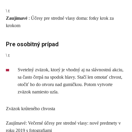
\ t
Zaujímavé
: Účesy pre stredné vlasy doma: fotky krok za
krokom
Pre osobitný prípad
\ t
Svetelný zväzok, ktorý je vhodný aj na slávnostnú akciu,
sa často čerpá na spodok hlavy. Stačí len omotať chvost,
otočiť ho do otvoru nad gumičkou. Potom vytvorte
zväzok namiesto uzla.
Zväzok krúteného chvosta
Zaujímavé: Večerné účesy pre stredné vlasy: nové predmety v
roku 2019 s fotografiami