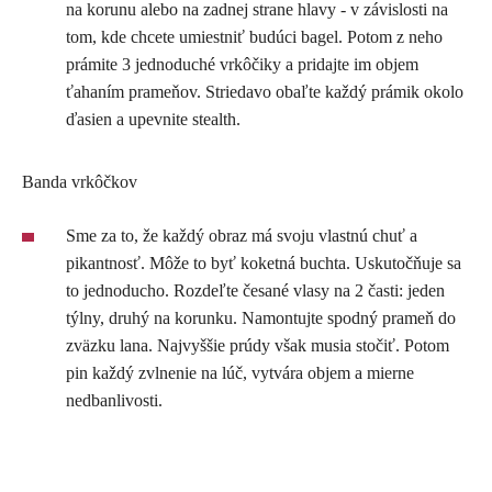
na korunu alebo na zadnej strane hlavy - v závislosti na
tom, kde chcete umiestniť budúci bagel. Potom z neho
prámite 3 jednoduché vrkôčiky a pridajte im objem
ťahaním prameňov. Striedavo obaľte každý prámik okolo
ďasien a upevnite stealth.
Banda vrkôčkov
Sme za to, že každý obraz má svoju vlastnú chuť a
pikantnosť. Môže to byť koketná buchta. Uskutočňuje sa
to jednoducho. Rozdeľte česané vlasy na 2 časti: jeden
týlny, druhý na korunku. Namontujte spodný prameň do
zväzku lana. Najvyššie prúdy však musia stočiť. Potom
pin každý zvlnenie na lúč, vytvára objem a mierne
nedbanlivosti.