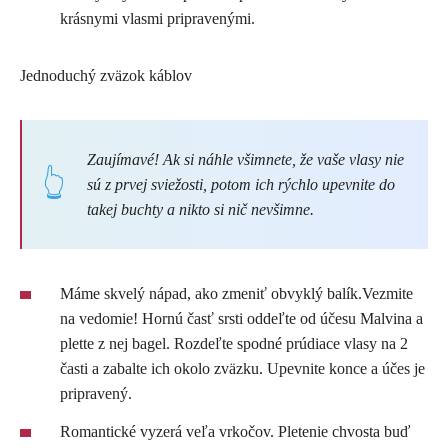
krásnymi vlasmi pripravenými.
Jednoduchý zväzok káblov
Zaujímavé! Ak si náhle všimnete, že vaše vlasy nie
sú z prvej sviežosti, potom ich rýchlo upevnite do
takej buchty a nikto si nič nevšimne.
Máme skvelý nápad, ako zmeniť obvyklý balík.Vezmite
na vedomie! Hornú časť srsti oddeľte od účesu Malvina a
plette z nej bagel. Rozdeľte spodné prúdiace vlasy na 2
časti a zabalte ich okolo zväzku. Upevnite konce a účes je
pripravený.
Romantické vyzerá veľa vrkočov. Pletenie chvosta buď