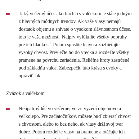
Taký večerný účes ako buchta s valčekom je stále jedným
z hlavných módnych trendov. Ak vaše vlasy nemajú
dostatok objemu a snívate o vysokom slávnostnom účese,
toto je vaša možnosť. Najprv vyfúknite všetky popruhy
pre ich hladkosť. Potom spustite hlavu a zozbierajte
vysoký chvost. Prevlečte ho do vrecka a rozdeľte všetky
pramene na povrchu zariadenia. Reliéfne hroty zastrčené
pod základňu valca. Zabezpečiť túto krásu s cvoky a
opraviť lak.
Zväzok s valčekom
Neopatrný lúč vo večernej verzii vyzerá objemovo a
veľkolepo. Pre začiatočníkov, môžete buď zbierať chvost
s chvostom, alebo to bez neho, ak vlasy drží svoj tvar
dobre. Potom rozdeľte vlasy na pramene a otáčajte ich