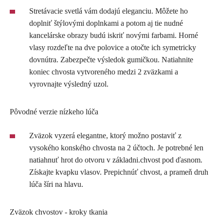
Stretávacie svetlá vám dodajú eleganciu. Môžete ho
doplniť štýlovými doplnkami a potom aj tie nudné
kancelárske obrazy budú iskriť novými farbami. Horné
vlasy rozdeľte na dve polovice a otočte ich symetricky
dovnútra. Zabezpečte výsledok gumičkou. Natiahnite
koniec chvosta vytvoreného medzi 2 zväzkami a
vyrovnajte výsledný uzol.
Pôvodné verzie nízkeho lúča
Zväzok vyzerá elegantne, ktorý možno postaviť z
vysokého konského chvosta na 2 účtoch. Je potrebné len
natiahnuť hrot do otvoru v základni.chvost pod ďasnom.
Získajte kvapku vlasov. Prepichnúť chvost, a prameň druh
lúča šíri na hlavu.
Zväzok chvostov - kroky tkania