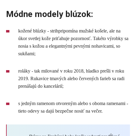
Módne modely blúzok:
kožené blúzky - strihpripomína mužské košele, ale na
úkor svetlej kože priťahuje pozornosť. Takéto výrobky sa
nosia s kožou a elegantnými pevnými nohavicami, so
sukňami;
roláky - tak milované v roku 2018, hladko prešli v roku
2019. Rukavice tmavých alebo červených farieb sa radi
prenášajú do kancelárií;
s jedným ramenom otvoreným alebo s oboma ramenami -
tieto odevy sa dajú bezpečne nosiť na večer.