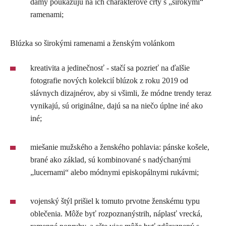
dámy poukazujú na ich charakterové črty s „širokými“
ramenami;
Blúzka so širokými ramenami a ženským volánkom
kreativita a jedinečnosť - stačí sa pozrieť na ďalšie
fotografie nových kolekcií blúzok z roku 2019 od
slávnych dizajnérov, aby si všimli, že módne trendy teraz
vynikajú, sú originálne, dajú sa na niečo úplne iné ako
iné;
miešanie mužského a ženského pohlavia: pánske košele,
brané ako základ, sú kombinované s nadýchanými
„lucernami“ alebo módnymi episkopálnymi rukávmi;
vojenský štýl prišiel k tomuto prvotne ženskému typu
oblečenia. Môže byť rozpoznanýstrih, náplasť vrecká,