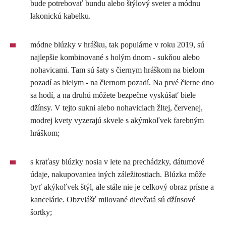
bude potrebovať bundu alebo štýlový sveter a módnu
lakonickú kabelku.
módne blúzky v hrášku, tak populárne v roku 2019, sú
najlepšie kombinované s holým dnom - sukňou alebo
nohavicami. Tam sú šaty s čiernym hráškom na bielom
pozadí as bielym - na čiernom pozadí. Na prvé čierne dno
sa hodí, a na druhú môžete bezpečne vyskúšať biele
džínsy. V tejto sukni alebo nohaviciach žltej, červenej,
modrej kvety vyzerajú skvele s akýmkoľvek farebným
hráškom;
s kraťasy blúzky nosia v lete na prechádzky, dátumové
údaje, nakupovaniea iných záležitostiach. Blúzka môže
byť akýkoľvek štýl, ale stále nie je celkový obraz prísne a
kancelárie. Obzvlášť milované dievčatá sú džínsové
šortky;