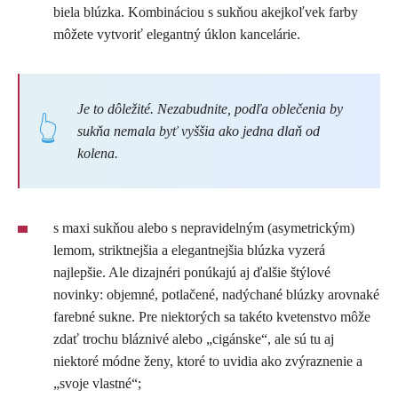
biela blúzka. Kombináciou s sukňou akejkoľvek farby
môžete vytvoriť elegantný úklon kancelárie.
Je to dôležité. Nezabudnite, podľa oblečenia by
sukňa nemala byť vyššia ako jedna dlaň od
kolena.
s maxi sukňou alebo s nepravidelným (asymetrickým)
lemom, striktnejšia a elegantnejšia blúzka vyzerá
najlepšie. Ale dizajnéri ponúkajú aj ďalšie štýlové
novinky: objemné, potlačené, nadýchané blúzky arovnaké
farebné sukne. Pre niektorých sa takéto kvetenstvo môže
zdať trochu bláznivé alebo „cigánske“, ale sú tu aj
niektoré módne ženy, ktoré to uvidia ako zvýraznenie a
„svoje vlastné“;