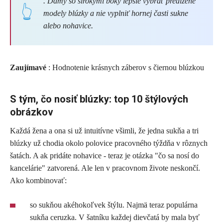
. Dámy so širokými boky lepšie vybrať predĺžené
modely blúzky a nie vyplniť hornej časti sukne
alebo nohavice.
Zaujímavé
: Hodnotenie krásnych záberov s čiernou blúzkou
S tým, čo nosiť blúzky: top 10 štýlových
obrázkov
Každá žena a ona si už intuitívne všimli, že jedna sukňa a tri
blúzky už chodia okolo polovice pracovného týždňa v rôznych
šatách. A ak pridáte nohavice - teraz je otázka "čo sa nosí do
kancelárie" zatvorená. Ale len v pracovnom živote neskončí.
Ako kombinovať:
so sukňou akéhokoľvek štýlu. Najmä teraz populárna
sukňa ceruzka. V šatníku každej dievčatá by mala byť