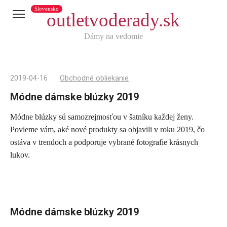
Slovensko
outletvoderady.sk
Dámy na vedomie
2019-04-16
Obchodné obliekanie
Módne dámske blúzky 2019
Módne blúzky sú samozrejmosťou v šatníku každej ženy.
Telegram
Povieme vám, aké nové produkty sa objavili v roku 2019, čo
X
ostáva v trendoch a podporuje vybrané fotografie krásnych
lukov.
reddit
Tumblr
Viber
WhatsApp
Módne dámske blúzky 2019
Skype