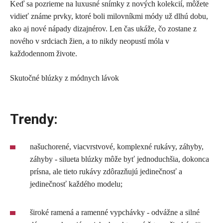
Keď sa pozrieme na luxusné snímky z nových kolekcií, môžete
vidieť známe prvky, ktoré boli milovníkmi módy už dlhú dobu,
ako aj nové nápady dizajnérov. Len čas ukáže, čo zostane z
nového v srdciach žien, a to nikdy neopustí móla v
každodennom živote.
Skutočné blúzky z módnych lávok
Trendy:
našuchorené, viacvrstvové, komplexné rukávy, záhyby,
záhyby - silueta blúzky môže byť jednoduchšia, dokonca
prísna, ale tieto rukávy zdôrazňujú jedinečnosť a
jedinečnosť každého modelu;
široké ramená a ramenné vypchávky - odvážne a silné