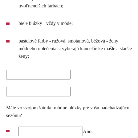
uvoľnenejších farbách;
biele blúzky - vždy v móde;
pastelové farby - ružová, smotanová, béžová - ženy
módneho oblečenia si vyberajú kancelárske mašle a staršie
ženy;
Máte vo svojom šatníku módne blúzky pre vašu nadchádzajúcu
sezónu?
Áno.