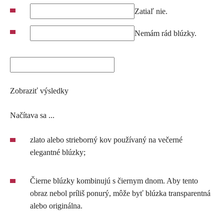
Zatiaľ nie.
Nemám rád blúzky.
Zobraziť výsledky
Načítava sa ...
zlato alebo strieborný kov používaný na večerné
elegantné blúzky;
Čierne blúzky kombinujú s čiernym dnom. Aby tento
obraz nebol príliš ponurý, môže byť blúzka transparentná
alebo originálna.