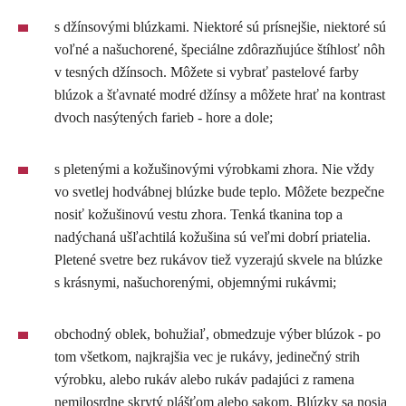
s džínsovými blúzkami. Niektoré sú prísnejšie, niektoré sú
voľné a našuchorené, špeciálne zdôrazňujúce štíhlosť nôh
v tesných džínsoch. Môžete si vybrať pastelové farby
blúzok a šťavnaté modré džínsy a môžete hrať na kontrast
dvoch nasýtených farieb - hore a dole;
s pletenými a kožušinovými výrobkami zhora. Nie vždy
vo svetlej hodvábnej blúzke bude teplo. Môžete bezpečne
nosiť kožušinovú vestu zhora. Tenká tkanina top a
nadýchaná ušľachtilá kožušina sú veľmi dobrí priatelia.
Pletené svetre bez rukávov tiež vyzerajú skvele na blúzke
s krásnymi, našuchorenými, objemnými rukávmi;
obchodný oblek, bohužiaľ, obmedzuje výber blúzok - po
tom všetkom, najkrajšia vec je rukávy, jedinečný strih
výrobku, alebo rukáv alebo rukáv padajúci z ramena
nemilosrdne skrytý plášťom alebo sakom. Blúzky sa nosia