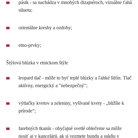
pásik - sa nachádza v mnohých dizajnéroch, vizuálne ťahá
siluetu;
orientálne kresby a ozdoby;
etno-prvky;
Štýlová blúzka v etnickom štýle
leopard tlač - môže to byť teplé blúzky a ľahké šifón. Tlač
aktívny, energický a "nebezpečný";
výtlačky kvetov a zeleniny, vyšívané kvety - „bližšie k
prírode“;
farebných tkanín - obyčajné svetlé oblečenie sa môže
nosiť aj v kancelárii, ak si vezmete bundu a sukňu v