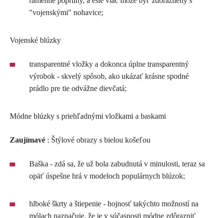
ramenné popruhy, a ešte viac môže byť zdôraznený s
"vojenskými" nohavice;
Vojenské blúzky
transparentné vložky a dokonca úplne transparentný
výrobok - skvelý spôsob, ako ukázať krásne spodné
prádlo pre tie odvážne dievčatá;
Módne blúzky s priehľadnými vložkami a baskami
Zaujímavé
: Štýlové obrazy s bielou košeľou
Baška - zdá sa, že už bola zabudnutá v minulosti, teraz sa
opäť úspešne hrá v modeloch populárnych blúzok;
hlboké škrty a štiepenie - hojnosť takýchto možností na
mólach naznačuje, že je v súčasnosti módne zdôrazniť