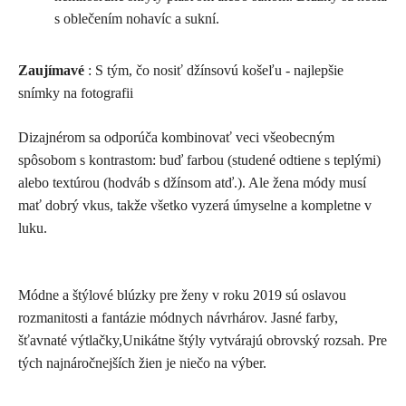
s oblečením nohavíc a sukní.
Zaujímavé
: S tým, čo nosiť džínsovú košeľu - najlepšie
snímky na fotografii
Dizajnérom sa odporúča kombinovať veci všeobecným
spôsobom s kontrastom: buď farbou (studené odtiene s teplými)
alebo textúrou (hodváb s džínsom atď.). Ale žena módy musí
mať dobrý vkus, takže všetko vyzerá úmyselne a kompletne v
luku.
Módne a štýlové blúzky pre ženy v roku 2019 sú oslavou
rozmanitosti a fantázie módnych návrhárov. Jasné farby,
šťavnaté výtlačky,Unikátne štýly vytvárajú obrovský rozsah. Pre
tých najnáročnejších žien je niečo na výber.