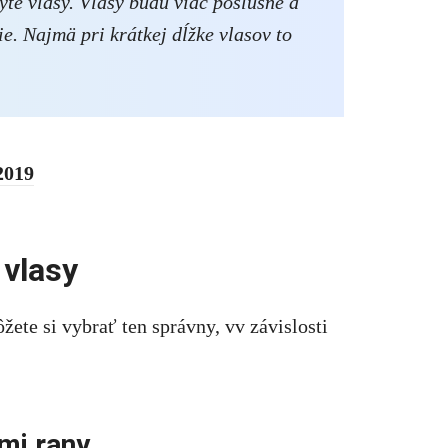
te vlasy. Vlasy budú viac poslušné a
šie. Najmä pri krátkej dĺžke vlasov to
2019
 vlasy
žete si vybrať ten správny, vv závislosti
ými rany