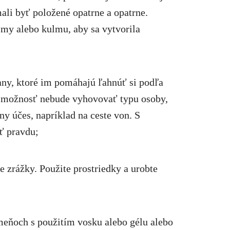
ali byť položené opatrne a opatrne.
lmy alebo kulmu, aby sa vytvorila
rany, ktoré im pomáhajú ľahnúť si podľa
o možnosť nebude vyhovovať typu osoby,
ny účes, napríklad na ceste von. S
ť pravdu;
e zrážky. Použite prostriedky a urobte
meňoch s použitím vosku alebo gélu alebo