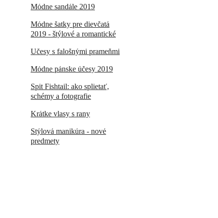
Módne sandále 2019
Módne šatky pre dievčatá
2019 - štýlové a romantické
Účesy s falošnými prameňmi
Módne pánske účesy 2019
Spit Fishtail: ako splietať,
schémy a fotografie
Krátke vlasy s rany
Štýlová manikúra - nové
predmety