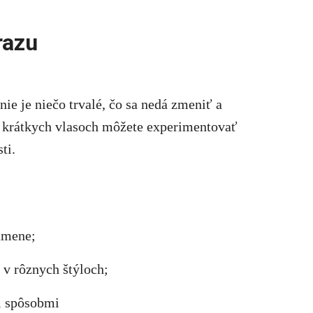
razu
nie je niečo trvalé, čo sa nedá zmeniť a
na krátkych vlasoch môžete experimentovať
ti.
ramene;
e v rôznych štýloch;
i spôsobmi