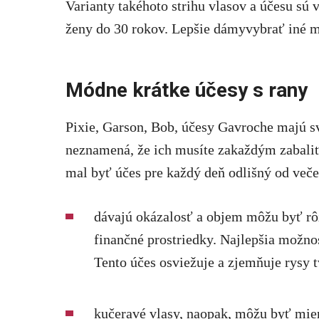
Varianty takéhoto strihu vlasov a účesu sú
ženy do 30 rokov. Lepšie dámyvybrať iné mo
Módne krátke účesy s rany
Pixie, Garson, Bob, účesy Gavroche majú svoj
neznamená, že ich musíte zakaždým zabal
mal byť účes pre každý deň odlišný od veče
dávajú okázalosť a objem môžu byť rôz
finančné prostriedky. Najlepšia možno
Tento účes osviežuje a zjemňuje rysy t
kučeravé vlasy, naopak, môžu byť mie