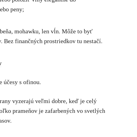
ebo peny;
ebeňa, mohawku, len vĺn. Môže to byť
. Bez finančných prostriedkov tu nestačí.
y
e účesy s ofinou.
any vyzerajú veľmi dobre, keď je celý
ekoľko prameňov je zafarbených vo svetlých
asov.