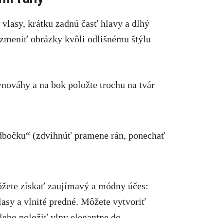
 vlasy, krátku zadnú časť hlavy a dlhý
 zmeniť obrázky kvôli odlišnému štýlu
vnováhy a na bok položte trochu na tvár
odbočku“ (zdvihnúť pramene rán, ponechať
žete získať zaujímavý a módny účes:
asy a vlnité predné. Môžete vytvoriť
alebo položiť vlny elegantne do