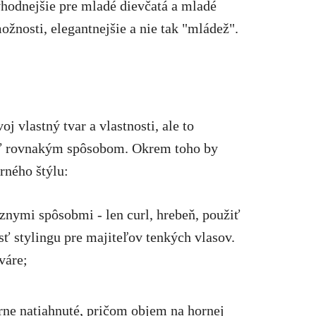
 vhodnejšie pre mladé dievčatá a mladé
žnosti, elegantnejšie a nie tak "mládež".
 vlastný tvar a vlastnosti, ale to
iť rovnakým spôsobom. Okrem toho by
rného štýlu:
nymi spôsobmi - len curl, hrebeň, použiť
sť stylingu pre majiteľov tenkých vlasov.
váre;
rne natiahnuté, pričom objem na hornej