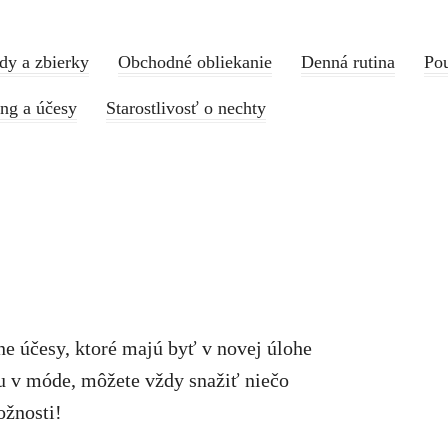
dy a zbierky
Obchodné obliekanie
Denná rutina
Pou
ing a účesy
Starostlivosť o nechty
ne účesy, ktoré majú byť v novej úlohe
su v móde, môžete vždy snažiť niečo
ožnosti!