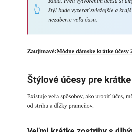
Rada. Pred vytvorením účesu si umy
štýl bude vyzerať sviežejšie a kraj
nezaberie veľa času.
Zaujímavé:
Módne dámske krátke účesy 
Štýlové účesy pre krátke
Existuje veľa spôsobov, ako urobiť účes, mô
od strihu a dĺžky prameňov.
Veľmi krátke zostrihy s dlh