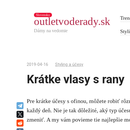
Slovensko
Tren
outletvoderady.sk
Dámy na vedomie
Styl
2019-04-16
Styling a účesy
Krátke vlasy s rany
Pre krátke účesy s ofinou, môžete robiť rôz
Telegram
každý deň. Nie je tak dôležité, aký typ úče
X
zmeniť. A my vám povieme tie najlepšie m
reddit