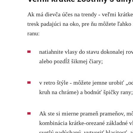
Ak má dievča účes na trendy - veľmi krátke
tresk padajúci na oko, pre ňu môžete ľahko
ranu:
natiahnite vlasy do stavu dokonalej ro
alebo pozdĺž šikmej čiary;
v retro štýle - môžete jemne urobiť „
kruh na chráme) a bodnúť špičky rany;
Ak ste si mierne prameň prameňov, mô
kombinácia krátke-orezané základné vl
svetlý nadýchaný, vytvoriť hlasitosť, 