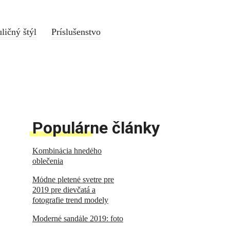
ličný štýl
Príslušenstvo
Populárne články
Kombinácia hnedého
oblečenia
Módne pletené svetre pre
2019 pre dievčatá a
fotografie trend modely
Moderné sandále 2019: foto