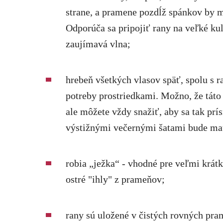
strane, a pramene pozdĺž spánkov by m
Odporúča sa pripojiť rany na veľké ku
zaujímavá vlna;
hrebeň všetkých vlasov späť, spolu s 
potreby prostriedkami. Možno, že tát
ale môžete vždy snažiť, aby sa tak prís
výstižnými večernými šatami bude ma
robia „ježka“ - vhodné pre veľmi krátk
ostré "ihly" z prameňov;
rany sú uložené v čistých rovných pra