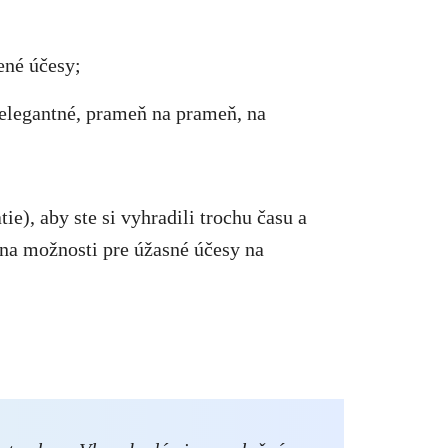
ené účesy;
a elegantné, prameň na prameň, na
ie), aby ste si vyhradili trochu času a
a na možnosti pre úžasné účesy na