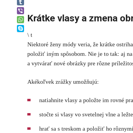
Tumblr
Viber
Krátke vlasy a zmena ob
WhatsApp
Skype
\ t
Niektoré ženy módy veria, že krátke ostriha
položiť iným spôsobom. Nie je to tak: aj 
a vytvárať nové obrázky pre rôzne príležitos
Akékoľvek zrážky umožňujú:
natiahnite vlasy a položte im rovné p
stočte si vlasy vo svetelnej vlne a ležt
hrať sa s treskom a položiť ho rôznym