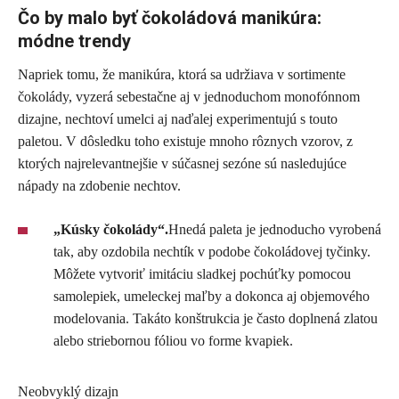
Čo by malo byť čokoládová manikúra:
módne trendy
Napriek tomu, že manikúra, ktorá sa udržiava v sortimente
čokolády, vyzerá sebestačne aj v jednoduchom monofónnom
dizajne, nechtoví umelci aj naďalej experimentujú s touto
paletou. V dôsledku toho existuje mnoho rôznych vzorov, z
ktorých najrelevantnejšie v súčasnej sezóne sú nasledujúce
nápady na zdobenie nechtov.
„Kúsky čokolády“.
Hnedá paleta je jednoducho vyrobená
tak, aby ozdobila nechtík v podobe čokoládovej tyčinky.
Môžete vytvoriť imitáciu sladkej pochúťky pomocou
samolepiek, umeleckej maľby a dokonca aj objemového
modelovania. Takáto konštrukcia je často doplnená zlatou
alebo striebornou fóliou vo forme kvapiek.
Neobvyklý dizajn