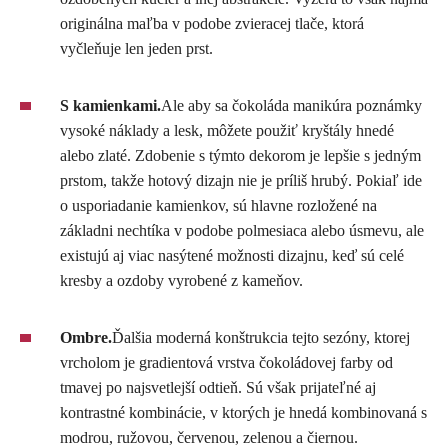
originálna maľba v podobe zvieracej tlače, ktorá
vyčleňuje len jeden prst.
S kamienkami.
Ale aby sa čokoláda manikúra poznámky
vysoké náklady a lesk, môžete použiť kryštály hnedé
alebo zlaté. Zdobenie s týmto dekorom je lepšie s jedným
prstom, takže hotový dizajn nie je príliš hrubý. Pokiaľ ide
o usporiadanie kamienkov, sú hlavne rozložené na
základni nechtíka v podobe polmesiaca alebo úsmevu, ale
existujú aj viac nasýtené možnosti dizajnu, keď sú celé
kresby a ozdoby vyrobené z kameňov.
Ombre.
Ďalšia moderná konštrukcia tejto sezóny, ktorej
vrcholom je gradientová vrstva čokoládovej farby od
tmavej po najsvetlejší odtieň. Sú však prijateľné aj
kontrastné kombinácie, v ktorých je hnedá kombinovaná s
modrou, ružovou, červenou, zelenou a čiernou.