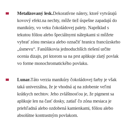
Metalizovaný lesk.
Dekoratívne nátery, ktoré vytvárajú
kovový efekt.na nechty, môže tiež úspešne zapadajú do
manikúry, vo veku čokoládovej palety. Napríklad s
tekutou fóliou alebo špeciálnymi nálepkami si môžete
vybrať zónu mesiaca alebo označiť hranicu francúzskeho
„úsmevu“. Fanúšikovia jednoduchších riešení určite
ocenia dizajn, pri ktorom sa na prst aplikuje zlatý povlak
vo forme monochromatického povlaku.
Lunar.
Táto verzia manikúry čokoládovej farby je však
taká univerzálna, že je vhodná aj na zdobenie veľmi
krátkych nechtov. Jeho zvláštnosťou je, že pigment sa
aplikuje len na časť dosky, zatiaľ čo zóna mesiaca je
priehľadná alebo ozdobená kamienkami, fóliou alebo
absolútne kontrastným povlakom.