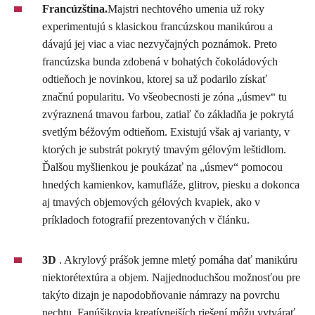
Francúzština.
Majstri nechtového umenia už roky
experimentujú s klasickou francúzskou manikúrou a
dávajú jej viac a viac nezvyčajných poznámok. Preto
francúzska bunda zdobená v bohatých čokoládových
odtieňoch je novinkou, ktorej sa už podarilo získať
značnú popularitu. Vo všeobecnosti je zóna „úsmev“ tu
zvýraznená tmavou farbou, zatiaľ čo základňa je pokrytá
svetlým béžovým odtieňom. Existujú však aj varianty, v
ktorých je substrát pokrytý tmavým gélovým leštidlom.
Ďalšou myšlienkou je poukázať na „úsmev“ pomocou
hnedých kamienkov, kamufláže, glitrov, piesku a dokonca
aj tmavých objemových gélových kvapiek, ako v
príkladoch fotografií prezentovaných v článku.
3D
. Akrylový prášok jemne mletý pomáha dať manikúru
niektorétextúra a objem. Najjednoduchšou možnosťou pre
takýto dizajn je napodobňovanie námrazy na povrchu
nechtu. Fanúšikovia kreatívnejších riešení môžu vytvárať