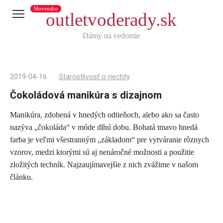
Slovensko
outletvoderady.sk
Dámy na vedomie
2019-04-16
Starostlivosť o nechty
Čokoládová manikúra s dizajnom
Manikúra, zdobená v hnedých odtieňoch, alebo ako sa často
Telegram
nazýva „čokoláda“ v móde dlhú dobu. Bohatá tmavo hnedá
X
farba je veľmi všestranným „základom“ pre vytváranie rôznych
vzorov, medzi ktorými sú aj nenáročné možnosti a použitie
reddit
zložitých techník. Najzaujímavejšie z nich zvážime v našom
Tumblr
článku.
Viber
WhatsApp
Skype