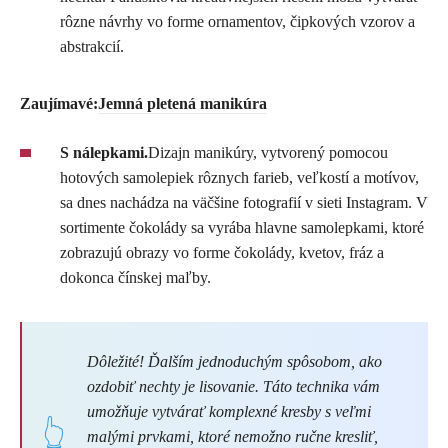
rôzne návrhy vo forme ornamentov, čipkových vzorov a
abstrakcií.
Zaujímavé:
Jemná pletená manikúra
S nálepkami.
Dizajn manikúry, vytvorený pomocou
hotových samolepiek rôznych farieb, veľkostí a motívov,
sa dnes nachádza na väčšine fotografií v sieti Instagram. V
sortimente čokolády sa vyrába hlavne samolepkami, ktoré
zobrazujú obrazy vo forme čokolády, kvetov, fráz a
dokonca čínskej maľby.
Dôležité! Ďalším jednoduchým spôsobom, ako
ozdobiť nechty je lisovanie. Táto technika vám
umožňuje vytvárať komplexné kresby s veľmi
malými prvkami, ktoré nemožno ručne kresliť,