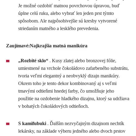
Je možné ozdobiť matnou povrchovou úpravou, buď
úplne celú ruku, alebo vybrať len jeden prst týmto
spôsobom. Ale najpôsobivejšie sú kresby vytvorené
striedaním matného a lesklého prevedenia.
Zaujímavé:
Najkrajšia matná manikúra
„Rozbité sklo“
. Kusy zlatej alebo bronzovej fólie,
umiestnené na vrchole čokoládovo zafarbeného substrátu,
tvoria veľmi elegantný a neobvyklý dizajn manikúry.
Okrem toho je tento dekor kombinovaný aj s veľmi
tmavými odtieňmi hnedej farby, čo umožňuje jeho
použitie na ozdobenie hladkého dizajnu, ktorý sa udržiava
v bohatých čokoládových odtieňoch.
S kamifubuki
. Ďalším nezvyčajným dizajnom nechtík
lekársky, na základe výberu jedného alebo dvoch prstov