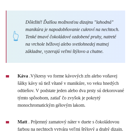
Dôležité! Ďalšou možnosťou dizajnu "lahodná"
manikúra je napodobňovanie cukroví na nechtoch.
Tenké tmavé čokoládové ozdobené pruhy, natreté
na vrchole béžovej alebo svetlohnedej matnej
základne, vyzerajú veľmi štýlovo a chutne.
Káva
.Výkresy vo forme kávových zŕn alebo voňavej
šálky kávy sú tiež vítané v manikúre, vo veku hnedých
odtieňov. V podstate jeden alebo dva prsty sú dekorované
týmto spôsobom, zatiaľ čo zvyšok je pokrytý
monochromatickým gélovým lakom.
Matt
. Príjemný zamatový náter v duete s čokoládovou
farbou na nechtoch vytvára veľmi štýlový a drahý dizajn.