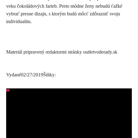
veku čokoládových farieb. Preto módne ženy nebudú ťažké
vybrať presne dizajn, s ktorým budú môcť zdôrazniť svoju
individualitu.
Materiál pripravený redaktormi stránky outletvoderady.sk
Vydané
02/27/2019
Štítky: