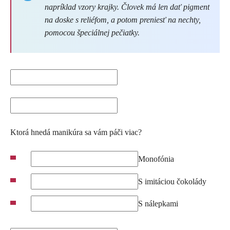
napríklad vzory krajky. Človek má len dať pigment
na doske s reliéfom, a potom preniesť na nechty,
pomocou špeciálnej pečiatky.
Ktorá hnedá manikúra sa vám páči viac?
Monofónia
S imitáciou čokolády
S nálepkami