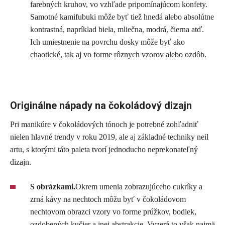
farebných kruhov, vo vzhľade pripomínajúcom konfety.
Samotné kamifubuki môže byť tiež hnedá alebo absolútne
kontrastná, napríklad biela, mliečna, modrá, čierna atď.
Ich umiestnenie na povrchu dosky môže byť ako
chaotické, tak aj vo forme rôznych vzorov alebo ozdôb.
Originálne nápady na čokoládový dizajn
Pri manikúre v čokoládových tónoch je potrebné zohľadniť
nielen hlavné trendy v roku 2019, ale aj základné techniky neil
artu, s ktorými táto paleta tvorí jednoducho neprekonateľný
dizajn.
S obrázkami.
Okrem umenia zobrazujúceho cukríky a
zrná kávy na nechtoch môžu byť v čokoládovom
nechtovom obrazci vzory vo forme prúžkov, bodiek,
ozdobených kučier a inej abstrakcie. Vyzerá to však najmä