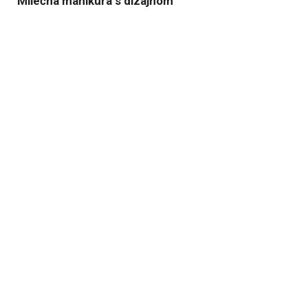
Mliečna manikúra s dizajnom