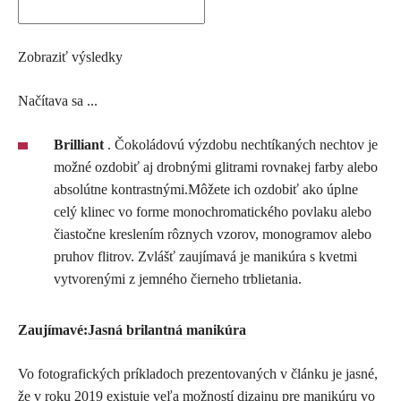
Zobraziť výsledky
Načítava sa ...
Brilliant
. Čokoládovú výzdobu nechtíkaných nechtov je
možné ozdobiť aj drobnými glitrami rovnakej farby alebo
absolútne kontrastnými.Môžete ich ozdobiť ako úplne
celý klinec vo forme monochromatického povlaku alebo
čiastočne kreslením rôznych vzorov, monogramov alebo
pruhov flitrov. Zvlášť zaujímavá je manikúra s kvetmi
vytvorenými z jemného čierneho trblietania.
Zaujímavé:
Jasná brilantná manikúra
Vo fotografických príkladoch prezentovaných v článku je jasné,
že v roku 2019 existuje veľa možností dizajnu pre manikúru vo