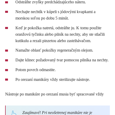
Odstráňte zvyšky predchádzajúceho náteru.
Nechajte nechtík v kúpeli s jódovými kvapkami a
morskou soľou po dobu 5 minút.
Keď je pokožka natretá, odstráňte ju. K tomu použite
oranžovú tyčinku alebo pilník na nechty, aby ste stlačili
kutikulu a rezali pinzetou alebo zastrihávačom.
Namažte oblasť pokožky regeneračným olejom.
Dajte klinec požadovaný tvar pomocou pilníka na nechty.
Potom povrch odmastite.
Po orezaní manikúry vždy sterilizujte nástroje.
Nástroje po manikúre po orezaní musia byť spracované vždy
Zaujímavé! Pri neošetrenej manikúre nie je