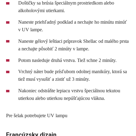
Doštičky sa brúsia špeciálnym prostriedkom alebo
alkoholovými utierkami.
Naneste priehľadný podklad a nechajte ho minútu minúť
v UV lampe.
Naneste gélový leštiaci prípravok Shellac od malého prsta
a nechajte pôsobiť 2 minúty v lampe.
Potom nasleduje druhá vrstva. Tiež schne 2 minúty.
Vrchný náter bude prísľubom odolnej manikúry, ktorá sa
tiež musí vysušiť a zistiť už 3 minúty.
Nakoniec odstráňte lepiacu vrstvu špeciálnou tekutou
utierkou alebo utierkou nepúšťajúcou vlákna.
Pre šelak potrebujete UV lampu
Francúzsky dizajn