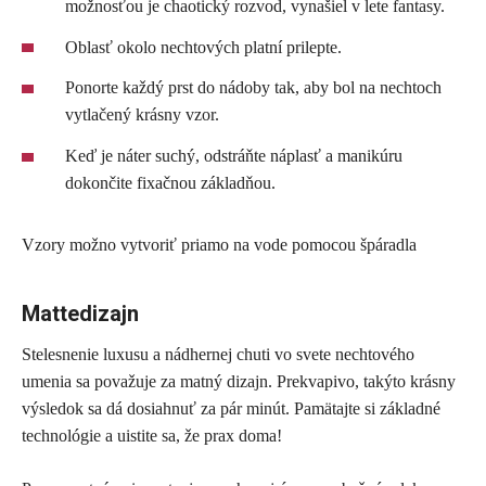
možnosťou je chaotický rozvod, vynašiel v lete fantasy.
Oblasť okolo nechtových platní prilepte.
Ponorte každý prst do nádoby tak, aby bol na nechtoch
vytlačený krásny vzor.
Keď je náter suchý, odstráňte náplasť a manikúru
dokončite fixačnou základňou.
Vzory možno vytvoriť priamo na vode pomocou špáradla
Mattedizajn
Stelesnenie luxusu a nádhernej chuti vo svete nechtového
umenia sa považuje za matný dizajn. Prekvapivo, takýto krásny
výsledok sa dá dosiahnuť za pár minút. Pamätajte si základné
technológie a uistite sa, že prax doma!