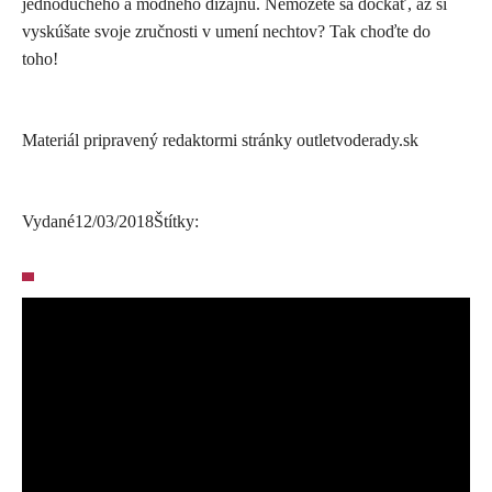
jednoduchého a módneho dizajnu. Nemôžete sa dočkať, až si
vyskúšate svoje zručnosti v umení nechtov? Tak choďte do
toho!
Materiál pripravený redaktormi stránky outletvoderady.sk
Vydané
12/03/2018
Štítky: