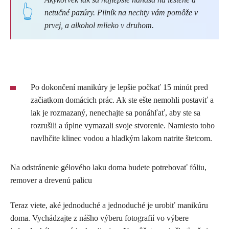
netučné pazúry. Pilník na nechty vám pomôže v
prvej, a alkohol mlieko v druhom.
Po dokončení manikúry je lepšie počkať 15 minút pred
začiatkom domácich prác. Ak ste ešte nemohli postaviť a
lak je rozmazaný, nenechajte sa ponáhľať, aby ste sa
rozrušili a úplne vymazali svoje stvorenie. Namiesto toho
navlhčite klinec vodou a hladkým lakom natrite štetcom.
Na odstránenie gélového laku doma budete potrebovať fóliu,
remover a drevenú palicu
Teraz viete, aké jednoduché a jednoduché je urobiť manikúru
doma. Vychádzajte z nášho výberu fotografií vo výbere