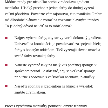
Módne trendy pre niekoľko sezón v radezľava gradient
manikúra. Hladký prechod z jednej farby do druhej vyzerá
veľmi pôsobivo. Povedzte vám tajomstvo, táto manikúra Ombre
má dlhodobé plánovanie zostať na zozname hlavných trendov.
To je dobrý dôvod naučiť sa to robiť doma?
Najprv vyberte farby, aby ste vytvorili dokonalý gradient.
Univerzálna kombinácia je považovaná za spojenie bielej
farby s bohatým odtieňom. Tiež vyzerajú skvele tmavé a
svetlé farby rovnakej farby.
Naneste vybrané laky na malý kus poréznej špongie v
správnom poradí. Je dôležité, aby sa veľkosť špongie
približne zhodovala s veľkosťou nechtovej platničky.
Nasaďte špongiu s gradientom na klinec a výsledok
zaistite čírym lakom.
Proces vytvárania manikúry pomocou ombre techniky