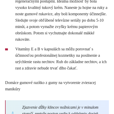
regeneračnými postupmi. Ideálna možnosť by bola
vysoko kvalitný tukový krém. Naneste ju hojne na ruky a
noste gumové rukavice, aby boli komponenty účinnejšie.
Sledujte svoje obľúbené televízne seriály po dobu 5-10
minút, a potom vymažte zvyšky krému papierovým
obrúskom. Potom si vychutnajte dokonalé mäkké
rukoväte.
Vitamíny E a B v kapsulách sa môžu porovnať s
účinnosťou profesionálnej kozmetiky na posilnenie a
urýchlenie rastu nechtov. Rub do základne nechtov, a ich
rast a zdravie nebude trvať dlho čakať.
Domáce gumové razítko z gumy na vytvorenie zvieracej
manikúry
Zjazvenie dĺžky klincov nožnicami je v minulom
storočí, pretože postup vedie k oddeleniu dosiek.