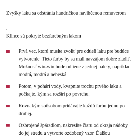
Zvyšky laku sa odstránia handričkou navlhčenou remuverom
.
Klince sú pokryté bezfarebným lakom
Prvá vec, ktorú musíte zvoliť pre odtieň laku pre budúce
vytvorenie. Tieto farby by sa mali navzájom dobre zladiť.
Možnosť win-win bude odtiene z jednej palety, napríklad
modrá, modrá a nebeská.
Potom, v pohári vody, kvapnite trochu prvého laku a
počkajte, kým sa rozšíri po povrchu.
Rovnakým spôsobom pridávajte každú farbu jednu po
druhej.
Ozbrojené špáradlom, nakreslite čiaru od okraja nádoby
do jej stredu a vytvorte ozdobený vzor. Ďalšou