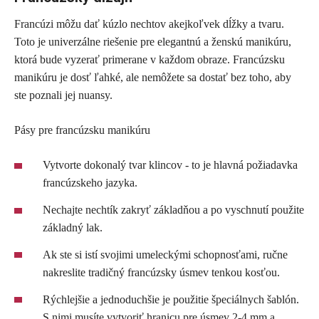
Francúzi môžu dať kúzlo nechtov akejkoľvek dĺžky a tvaru.
Toto je univerzálne riešenie pre elegantnú a ženskú manikúru,
ktorá bude vyzerať primerane v každom obraze. Francúzsku
manikúru je dosť ľahké, ale nemôžete sa dostať bez toho, aby
ste poznali jej nuansy.
Pásy pre francúzsku manikúru
Vytvorte dokonalý tvar klincov - to je hlavná požiadavka
francúzskeho jazyka.
Nechajte nechtík zakryť základňou a po vyschnutí použite
základný lak.
Ak ste si istí svojimi umeleckými schopnosťami, ručne
nakreslite tradičný francúzsky úsmev tenkou kosťou.
Rýchlejšie a jednoduchšie je použitie špeciálnych šablón.
S nimi musíte vytvoriť hranicu pre úsmev 2-4 mm a