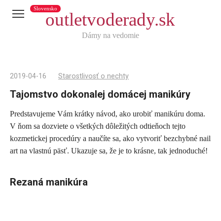
Slovensko
outletvoderady.sk
Dámy na vedomie
2019-04-16
Starostlivosť o nechty
Tajomstvo dokonalej domácej manikúry
Predstavujeme Vám krátky návod, ako urobiť manikúru doma.
Telegram
V ňom sa dozviete o všetkých dôležitých odtieňoch tejto
X
kozmetickej procedúry a naučíte sa, ako vytvoriť bezchybné nail
art na vlastnú päsť. Ukazuje sa, že je to krásne, tak jednoduché!
reddit
Tumblr
Rezaná manikúra
Viber
WhatsApp
Skype