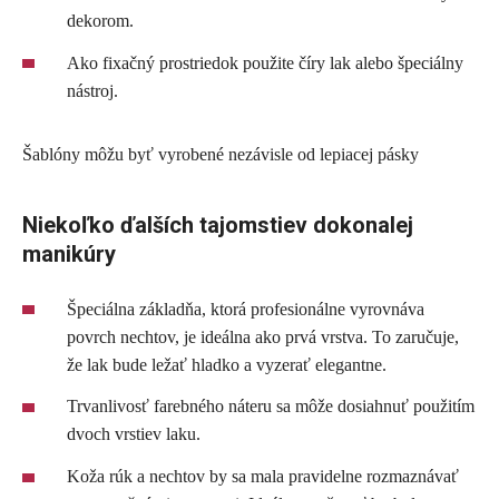
dekorom.
Ako fixačný prostriedok použite číry lak alebo špeciálny
nástroj.
Šablóny môžu byť vyrobené nezávisle od lepiacej pásky
Niekoľko ďalších tajomstiev dokonalej
manikúry
Špeciálna základňa, ktorá profesionálne vyrovnáva
povrch nechtov, je ideálna ako prvá vrstva. To zaručuje,
že lak bude ležať hladko a vyzerať elegantne.
Trvanlivosť farebného náteru sa môže dosiahnuť použitím
dvoch vrstiev laku.
Koža rúk a nechtov by sa mala pravidelne rozmaznávať