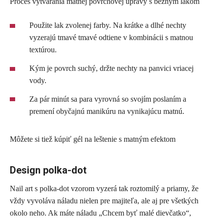
Proces vytvárania matnej povrchovej úpravy s bežným lakom
Použite lak zvolenej farby. Na krátke a dlhé nechty
vyzerajú tmavé tmavé odtiene v kombinácii s matnou
textúrou.
Kým je povrch suchý, držte nechty na panvici vriacej
vody.
Za pár minút sa para vyrovná so svojím poslaním a
premení obyčajnú manikúru na vynikajúcu matnú.
Môžete si tiež kúpiť gél na leštenie s matným efektom
Design polka-dot
Nail art s polka-dot vzorom vyzerá tak roztomilý a priamy, že
vždy vyvoláva náladu nielen pre majiteľa, ale aj pre všetkých
okolo neho. Ak máte náladu „Chcem byť malé dievčatko“,