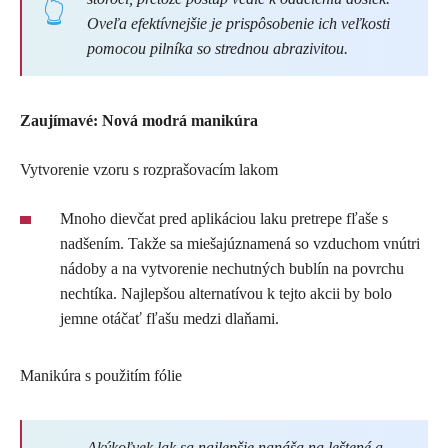
Oveľa efektívnejšie je prispôsobenie ich veľkosti
pomocou pilníka so strednou abrazivitou.
Zaujímavé: Nová modrá manikúra
Vytvorenie vzoru s rozprašovacím lakom
Mnoho dievčat pred aplikáciou laku pretrepe fľaše s
nadšením. Takže sa miešajúznamená so vzduchom vnútri
nádoby a na vytvorenie nechutných bublín na povrchu
nechtíka. Najlepšou alternatívou k tejto akcii by bolo
jemne otáčať fľašu medzi dlaňami.
Manikúra s použitím fólie
Akýkoľvek lak sa najlepšie nanáša na leštené a