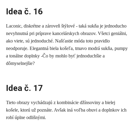
Idea č. 16
Laconic, diskrétne a zároveň štýlové - taká sukňa je jednoducho
nevyhnutná pri príprave kancelárskych obrazov. Všetci geniálni,
ako viete, sú jednoduché. Našťastie móda toto pravidlo
neodporuje. Elegantná biela košeľa, tmavo modrá sukňa, pumpy
a tonálne doplnky -Čo by mohlo byť jednoduchšie a
dômyselnejšie?
Idea č. 17
Tieto obrazy vychádzajú z kombinácie džínsoviny a bielej
košele, ktorú už poznáte. Avšak iná voľba obuvi a doplnkov ich
robí úplne odlišnými.