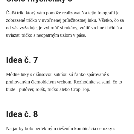
Ďalší trik, ktorý vám pomôže realizovaťNa tejto fotografii je
zobrazené tričko v uvoľnenej príležitostnej luku. Všetko, čo sa
od vás vyžaduje, je vyhrnúť si rukávy, vrátiť vrchné tlačidlá a
uviazať tričko s neopatrným uzlom v páse.
Idea č. 7
Módne luky s džínsovou sukňou sú ľahko spárované s
pruhovaným čiernobielym vrchom. Rozhodnite sa sami, čo to
bude - pulóver, rolák, tričko alebo Crop Top.
Idea č. 8
Na jar by bolo perfektným riešením kombinácia ceruzky s