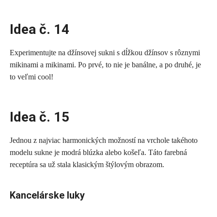
Idea č. 14
Experimentujte na džínsovej sukni s dĺžkou džínsov s rôznymi
mikinami a mikinami. Po prvé, to nie je banálne, a po druhé, je
to veľmi cool!
Idea č. 15
Jednou z najviac harmonických možností na vrchole takéhoto
modelu sukne je modrá blúzka alebo košeľa. Táto farebná
receptúra ​​sa už stala klasickým štýlovým obrazom.
Kancelárske luky