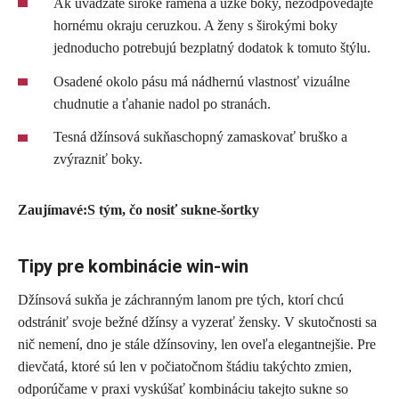
Ak uvádzate široké ramená a úzke boky, nezodpovedajte
hornému okraju ceruzkou. A ženy s širokými boky
jednoducho potrebujú bezplatný dodatok k tomuto štýlu.
Osadené okolo pásu má nádhernú vlastnosť vizuálne
chudnutie a ťahanie nadol po stranách.
Tesná džínsová sukňaschopný zamaskovať bruško a
zvýrazniť boky.
Zaujímavé:
S tým, čo nosiť sukne-šortky
Tipy pre kombinácie win-win
Džínsová sukňa je záchranným lanom pre tých, ktorí chcú
odstrániť svoje bežné džínsy a vyzerať žensky. V skutočnosti sa
nič nemení, dno je stále džínsoviny, len oveľa elegantnejšie. Pre
dievčatá, ktoré sú len v počiatočnom štádiu takýchto zmien,
odporúčame v praxi vyskúšať kombináciu takejto sukne so