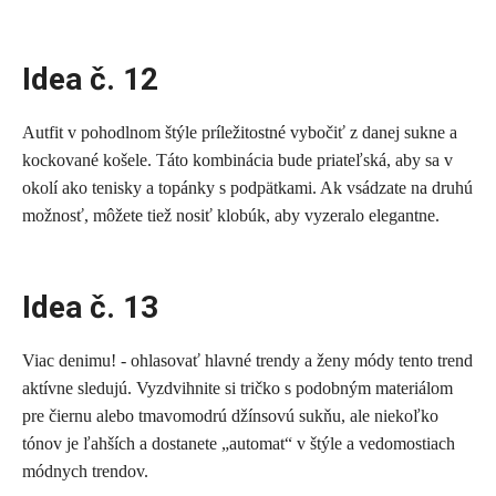
Idea č. 12
Autfit v pohodlnom štýle príležitostné vybočiť z danej sukne a
kockované košele. Táto kombinácia bude priateľská, aby sa v
okolí ako tenisky a topánky s podpätkami. Ak vsádzate na druhú
možnosť, môžete tiež nosiť klobúk, aby vyzeralo elegantne.
Idea č. 13
Viac denimu! - ohlasovať hlavné trendy a ženy módy tento trend
aktívne sledujú. Vyzdvihnite si tričko s podobným materiálom
pre čiernu alebo tmavomodrú džínsovú sukňu, ale niekoľko
tónov je ľahších a dostanete „automat“ v štýle a vedomostiach
módnych trendov.