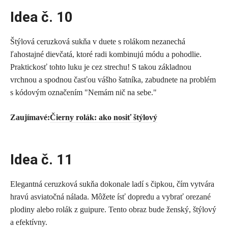
Idea č. 10
Štýlová ceruzková sukňa v duete s rolákom nezanechá
ľahostajné dievčatá, ktoré radi kombinujú módu a pohodlie.
Praktickosť tohto luku je cez strechu! S takou základnou
vrchnou a spodnou časťou vášho šatníka, zabudnete na problém
s kódovým označením "Nemám nič na sebe."
Zaujímavé:
Čierny rolák: ako nosiť štýlový
Idea č. 11
Elegantná ceruzková sukňa dokonale ladí s čipkou, čím vytvára
hravú asviatočná nálada. Môžete ísť dopredu a vybrať orezané
plodiny alebo rolák z guipure. Tento obraz bude ženský, štýlový
a efektívny.