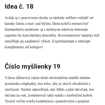
Idea č. 18
Avšak aj v pracovnom duchu sa niekedy môžete vzdialiť od
klasiky žánru a hrať nad štýlmi. Biela košeľa nemusí byť
štandardným modelom: aj s módnymi rukávmi dokonale
zapadne do kancelárskej atmosféry. Rovnomernosť topánky tiež
umožňuje jej zaujímavý výkon. Experimentujte a zbierajte
komplimenty od kolegov!
Číslo myšlienky 19
Výkon džínsovej sukne dodá obchodnému imidžu módnu
poznámku originality, bez toho, aby ju zbavil závažnosti a
stručnosti. Stylisti odporúčajú, aby štíhle a plné dievčatá, bez
ohľadu na vek, kombinovať takú sukňu s farebnými košele.
Vyzerá veľmi svieža kombinácia s pastelovými a jasnými