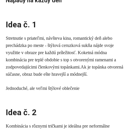
Nápady na každý deň
Idea č. 1
Stretnutie s priateľmi, návšteva kina, romantický deň alebo
prechádzka po meste - štýlová ceruzková sukňa nájde svoje
využitie v obraze pre každú príležitosť. Koketná módna
kombinácia pre teplé obdobie s top s otvorenými ramenami a
zodpovedajúcimi členkovými topánkami.Ak je topánka otvorená
súčasne, obraz bude ešte hravejší a módnejší.
Jednoduché, ale veľmi štýlové oblečenie
Idea č. 2
Kombinácia s rôznymi tričkami je ideálna pre neformálne