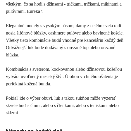
všetkým, čo sa hodí s džínsami - tričkami, tričkami, mikinami a
pulóvrami. Eureka?!
Elegantné modely s vysokým pásom, dámy z celého sveta radi
nosia šifónové blúzky, cashmere pulóvre alebo bavlnené košele.
Všetky tieto kombinácie budú vhodné pre kanceláriu každý deň.
Odvážnejší luk bude dodávaný s orezané top alebo orezané
blúzka.
Kombinácia s sveterom, kockovanou alebo džínsovou košeľou
vytvára uvoľnený mestský štýl. Úlohou vrchného ošatenia je
perfektná kožená bunda.
Pokiaľ ide o výber obuvi, luk s takou sukňou môže vyzerať
skvele buď s člnmi, alebo s členkami, alebo s teniskami alebo
sklzmi.