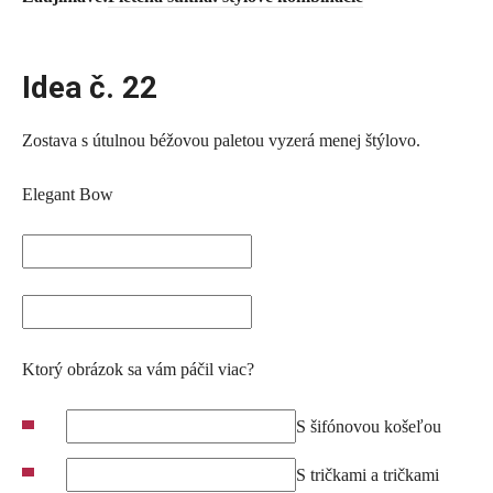
Idea č. 22
Zostava s útulnou béžovou paletou vyzerá menej štýlovo.
Elegant Bow
Ktorý obrázok sa vám páčil viac?
S šifónovou košeľou
S tričkami a tričkami