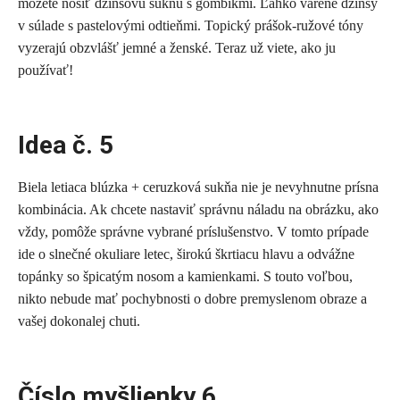
môžete nosiť džínsovú sukňu s gombíkmi. Ľahko varené džínsy
v súlade s pastelovými odtieňmi. Topický prášok-ružové tóny
vyzerajú obzvlášť jemné a ženské. Teraz už viete, ako ju
používať!
Idea č. 5
Biela letiaca blúzka + ceruzková sukňa nie je nevyhnutne prísna
kombinácia. Ak chcete nastaviť správnu náladu na obrázku, ako
vždy, pomôže správne vybrané príslušenstvo. V tomto prípade
ide o slnečné okuliare letec, širokú škrtiacu hlavu a odvážne
topánky so špicatým nosom a kamienkami. S touto voľbou,
nikto nebude mať pochybnosti o dobre premyslenom obraze a
vašej dokonalej chuti.
Číslo myšlienky 6