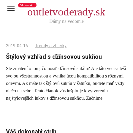
Slovensko
outletvoderady.sk
Dámy na vedomie
2019-04-16
Trendy a zbierky
Štýlový vzhľad s džínsovou sukňou
Ste zmätení o tom, čo nosiť džínsovú sukňu? Ale táto vec sa teší
Telegram
svojou všestrannosťou a vynikajúcou kompatibilitou s rôznymi
X
odevmi. Ak máte tak štýlovú sukňu v šatníku, budete mať vždy
niečo na sebe! Tento článok vás inšpiruje k vytvoreniu
reddit
najštýlovejších lukov s džínsovou sukňou. Začnime
Tumblr
Viber
WhatsApp
Skype
Váš dokonalý strih