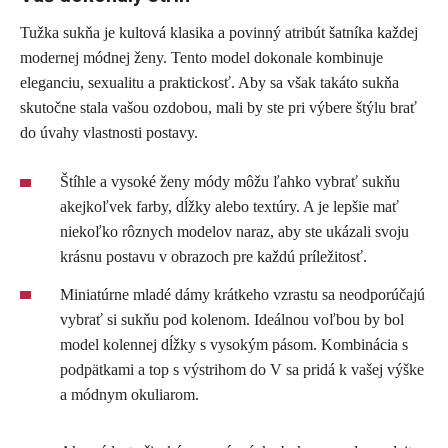
Tužka sukňa je kultová klasika a povinný atribút šatníka každej
modernej módnej ženy. Tento model dokonale kombinuje
eleganciu, sexualitu a praktickosť. Aby sa však takáto sukňa
skutočne stala vašou ozdobou, mali by ste pri výbere štýlu brať
do úvahy vlastnosti postavy.
Štíhle a vysoké ženy módy môžu ľahko vybrať sukňu
akejkoľvek farby, dĺžky alebo textúry. A je lepšie mať
niekoľko rôznych modelov naraz, aby ste ukázali svoju
krásnu postavu v obrazoch pre každú príležitosť.
Miniatúrne mladé dámy krátkeho vzrastu sa neodporúčajú
vybrať si sukňu pod kolenom. Ideálnou voľbou by bol
model kolennej dĺžky s vysokým pásom. Kombinácia s
podpätkami a top s výstrihom do V sa pridá k vašej výške
a módnym okuliarom.