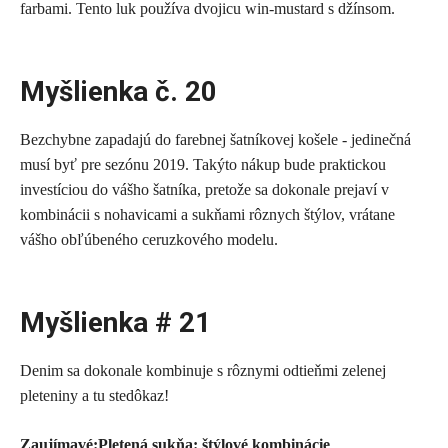
farbami. Tento luk používa dvojicu win-mustard s džínsom.
Myšlienka č. 20
Bezchybne zapadajú do farebnej šatníkovej košele - jedinečná
musí byť pre sezónu 2019. Takýto nákup bude praktickou
investíciou do vášho šatníka, pretože sa dokonale prejaví v
kombinácii s nohavicami a sukňami rôznych štýlov, vrátane
vášho obľúbeného ceruzkového modelu.
Myšlienka # 21
Denim sa dokonale kombinuje s rôznymi odtieňmi zelenej
pleteniny a tu stedôkaz!
Zaujímavé:
Pletená sukňa: štýlové kombinácie