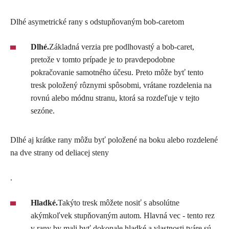
Dlhé asymetrické rany s odstupňovaným bob-caretom
Dlhé.
Základná verzia pre podlhovastý a bob-caret,
pretože v tomto prípade je to pravdepodobne
pokračovanie samotného účesu. Preto môže byť tento
tresk položený rôznymi spôsobmi, vrátane rozdelenia na
rovnú alebo módnu stranu, ktorá sa rozdeľuje v tejto
sezóne.
Dlhé aj krátke rany môžu byť položené na boku alebo rozdelené
na dve strany od deliacej steny
.
Hladké.
Takýto tresk môžete nosiť s absolútne
akýmkoľvek stupňovaným autom. Hlavná vec - tento rez
v rany by mali byť dokonale hladké a vlastnosti tváre sú