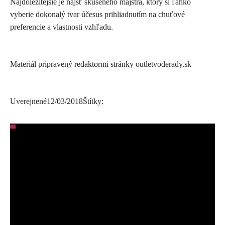
Najdôležitejšie je nájsť skúseného majstra, ktorý si ľahko
vyberie dokonalý tvar účesus prihliadnutím na chuťové
preferencie a vlastnosti vzhľadu.
Materiál pripravený redaktormi stránky outletvoderady.sk
Uverejnené
12/03/2018
Štítky: