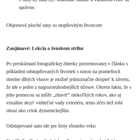
správne.
Objemové ploché rany so stupňovitým štvorcom
Zaujímavé: Lekcia o ženskom strihu
Po preskúmaní fotografickej zbierky prezentovanej v článku s
príkladmi odstupňovaných štvoriek s ranou na prameňoch
stredne dlhých vlasov je možné jednoznačne dospieť k záveru,
že ide o jeden z najpozoruhodnejších účesov. Okrem faktu, že s
jeho pomocou sa môže „zbaviť“ niekoľkých rokov, ako aj
vizuálne skryť viditeľné vady exteriéru, tento účes tiež robí
obraz ako celok dynamickejším.
Odstupované auto ide pre ženy rôzneho veku