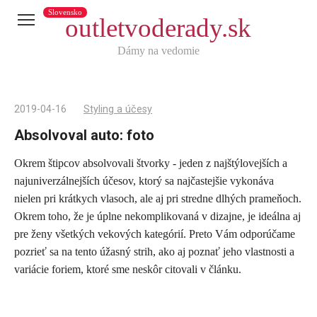
Slovensko
outletvoderady.sk
Dámy na vedomie
2019-04-16
Styling a účesy
Absolvoval auto: foto
Okrem štipcov absolvovali štvorky - jeden z najštýlovejších a
Telegram
najuniverzálnejších účesov, ktorý sa najčastejšie vykonáva
X
nielen pri krátkych vlasoch, ale aj pri stredne dlhých prameňoch.
Okrem toho, že je úplne nekomplikovaná v dizajne, je ideálna aj
reddit
pre ženy všetkých vekových kategórií. Preto Vám odporúčame
Tumblr
pozrieť sa na tento úžasný strih, ako aj poznať jeho vlastnosti a
Viber
variácie foriem, ktoré sme neskôr citovali v článku.
WhatsApp
Skype