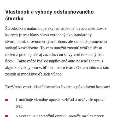
Vlastnosti a výhody odstupňovaného
štvorka
Štvorkolka s maturitou je akýmsi „mixom“ dvoch zostrihov, v
ktorých je tvar hlavy vlasu vyrobený ako štandardný
štvoruholník s rovnomerným strihom, ale samotné pramene sa
strihajú kaskádovito. To vám umožní zmeniť vzhľad účesu
nielen z prednej, ale aj zozadu, čím sa vytvorí dokonalý tvar
účesu. Takto môže byť odstupňované auto nosené ženami s
akýmkoľvek typom vzhľadu a tvaru tváre. Okrem toho má táto
zostrih aj množstvo ďalších výhod.
Rozšírená verzia klasifikovaného štvorca s pôvodnými koncami
Umožňuje vizuálne upraviť vzhľad a nezávisle upraviť
tvar.
Nevyžaduje nepretržitú opravu, pretože rastúce prvky