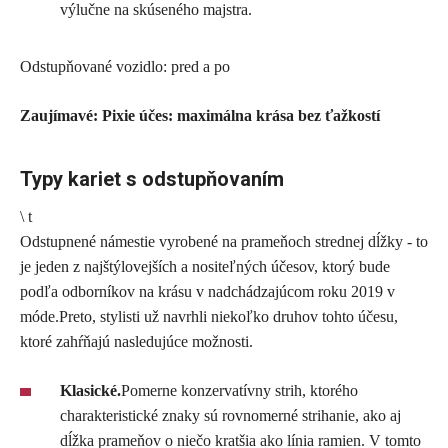
výlučne na skúseného majstra.
Odstupňované vozidlo: pred a po
Zaujímavé: Pixie účes: maximálna krása bez ťažkostí
Typy kariet s odstupňovaním
\ t
Odstupnené námestie vyrobené na prameňoch strednej dĺžky - to
je jeden z najštýlovejších a nositeľných účesov, ktorý bude
podľa odborníkov na krásu v nadchádzajúcom roku 2019 v
móde.Preto, stylisti už navrhli niekoľko druhov tohto účesu,
ktoré zahŕňajú nasledujúce možnosti.
Klasické.
Pomerne konzervatívny strih, ktorého
charakteristické znaky sú rovnomerné strihanie, ako aj
dĺžka prameňov o niečo kratšia ako línia ramien. V tomto