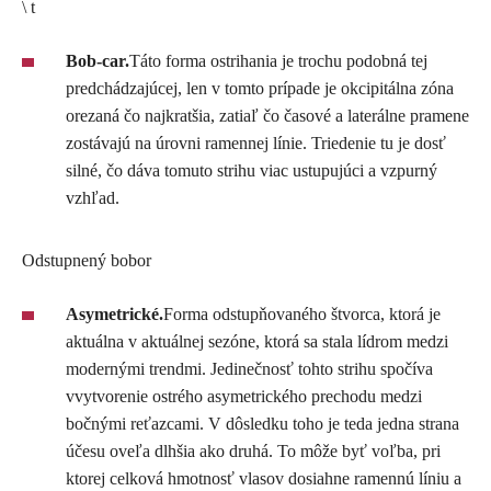
\ t
Bob-car.
Táto forma ostrihania je trochu podobná tej
predchádzajúcej, len v tomto prípade je okcipitálna zóna
orezaná čo najkratšia, zatiaľ čo časové a laterálne pramene
zostávajú na úrovni ramennej línie. Triedenie tu je dosť
silné, čo dáva tomuto strihu viac ustupujúci a vzpurný
vzhľad.
Odstupnený bobor
Asymetrické.
Forma odstupňovaného štvorca, ktorá je
aktuálna v aktuálnej sezóne, ktorá sa stala lídrom medzi
modernými trendmi. Jedinečnosť tohto strihu spočíva
vvytvorenie ostrého asymetrického prechodu medzi
bočnými reťazcami. V dôsledku toho je teda jedna strana
účesu oveľa dlhšia ako druhá. To môže byť voľba, pri
ktorej celková hmotnosť vlasov dosiahne ramennú líniu a