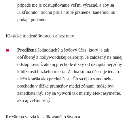
prípade nie je odstupňovanie veľmi výrazné, a aby sa
„ukľudnilo“ trochu príliš hrubé pramene, kaderníci im
podajú podanie.
Klasické triedené štvorce s a bez rany
Predĺžené.
Jednoduchý a štýlový účes, ktorý je tak
obľúbený z hollywoodskej celebrity. Je založený na malej
odstupňovaní, ako aj prechode dĺžky od okcipitálnej zóny
k blízkosti blízkeho miesta. Zadná strana účesu je teda o
niečo kratšia ako predná časť. Čo sa týka samotného
prechodu v dĺžke prameňov medzi zónami, môže byť
zanedbateľný, aby sa vytvoril tak mierny efekt asymetrie,
ako aj veľmi ostrý.
Rozšírená verzia klasifikovaného štvorca