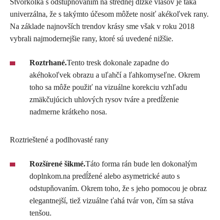
Štvorkolka s odstupňovaním na strednej dĺžke vlasov je taká
univerzálna, že s takýmto účesom môžete nosiť akékoľvek rany.
Na základe najnovších trendov krásy sme však v roku 2018
vybrali najmodernejšie rany, ktoré sú uvedené nižšie.
Roztrhané.
Tento tresk dokonale zapadne do
akéhokoľvek obrazu a uľahčí a ľahkomyseľne. Okrem
toho sa môže použiť na vizuálne korekciu vzhľadu
zmäkčujúcich uhlových rysov tváre a predĺženie
nadmerne krátkeho nosa.
Roztrieštené a podlhovasté rany
Rozšírené šikmé.
Táto forma rán bude len dokonalým
doplnkom.na predĺžené alebo asymetrické auto s
odstupňovaním. Okrem toho, že s jeho pomocou je obraz
elegantnejší, tiež vizuálne ťahá tvár von, čím sa stáva
tenšou.