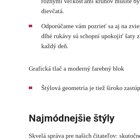
rôznymi veľkosťami kruhov musíte byť 
dievčatá.
Odporúčame vám pozrieť sa aj na zvier
dlhé rukávy sú schopní upokojiť šaty z
každý deň.
Grafická tlač a moderný farebný blok
Štýlová geometria je tiež široko zast
Najmódnejšie štýly
Skvelá správa pre našich čitateľov: skutočn