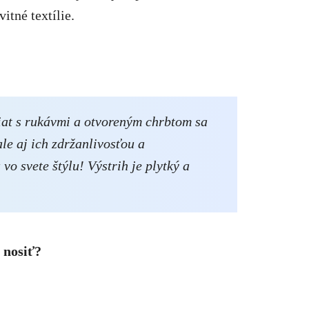
itné textílie.
šiat s rukávmi a otvoreným chrbtom sa
ale aj ich zdržanlivosťou a
o svete štýlu! Výstrih je plytký a
 nosiť?