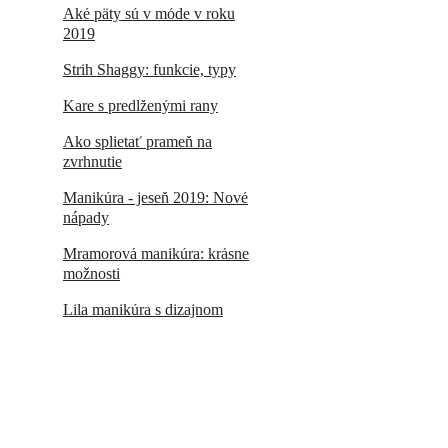
Aké päty sú v móde v roku
2019
Strih Shaggy: funkcie, typy
Kare s predĺženými rany
Ako splietať prameň na
zvrhnutie
Manikúra - jeseň 2019: Nové
nápady
Mramorová manikúra: krásne
možnosti
Lila manikúra s dizajnom