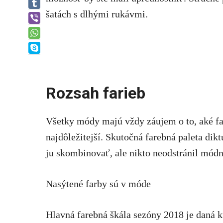
Tumblr
šatách s dlhými rukávmi.
Viber
WhatsApp
Skype
Rozsah farieb
Všetky módy majú vždy záujem o to, aké farb
najdôležitejší. Skutočná farebná paleta diktu
ju skombinovať, ale nikto neodstránil módn
Nasýtené farby sú v móde
Hlavná farebná škála sezóny 2018 je daná 