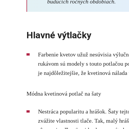
budúcich ročných obdobiach.
Hlavné výtlačky
Farbenie kvetov užuž nesúvisia výluč
rukávom sú modely s touto potlačou p
je najdôležitejšie, že kvetinová nálada
Módna kvetinová potlač na šaty
Nestráca popularitu a hrášok. Šaty tej
zvážite vlastnosti tlače. Tak, malý hr