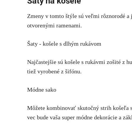
Šaty na košele
Zmeny v tomto štýle sú veľmi rôznorodé a 
otvorenými ramenami.
Šaty - košele s dlhým rukávom
Najčastejšie sú košele s rukávmi zošité z h
tiež vyrobené z šifónu.
Módne sako
Môžete kombinovať skutočný strih košeľa s t
vec bude vaša super módne dekorácie a zák