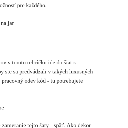
možnosť pre každého.
na jar
v v tomto rebríčku ide do šiat s
y ste sa predvádzali v takých luxusných
e pracovný odev kód - tu potrebujete
ne
 zameranie tejto šaty - späť. Ako dekor