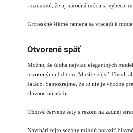
rozmanité, že aj náročná móda si vyberie 
Groteskné šikmé ramená sa vracajú k móde 
Otvorené späť
Možno, že úloha najviac elegantných modelo
otvoreným chrbtom. Musíte nájsť dôvod, ab
šatách. Samozrejme, že to nie je vhodné pr
slávnostnú akciu.
Ohnivé červené šaty s rezom na zadnej stra
Návrhári tejto sezóny milujú poraziť hlavné