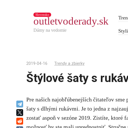
Slovensko
Tren
outletvoderady.sk
Dámy na vedomie
Styl
2019-04-16
Trendy a zbierky
Štýlové šaty s ruká
Pre našich najobľúbenejších čitateľov sme p
Telegram
šaty s dlhými rukávmi. Je to jedna z najzau
X
zostať aspoň v sezóne 2019. Zistíte, ktoré f
reddit
možnosť by ste mali uprednostniť. Stručne p