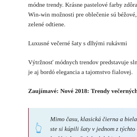
módne trendy. Krásne pastelové farby zdôra
Win-win možnosti pre oblečenie sú béžové, s
zelené odtiene.
Luxusné večerné šaty s dlhými rukávmi
Výtržnosť módnych trendov predstavuje sln
je aj bordó elegancia a tajomstvo fialovej.
Zaujímavé: Nové 2018: Trendy večerných 
Mimo času, klasická čierna a biel
ste si kúpili šaty v jednom z týcht