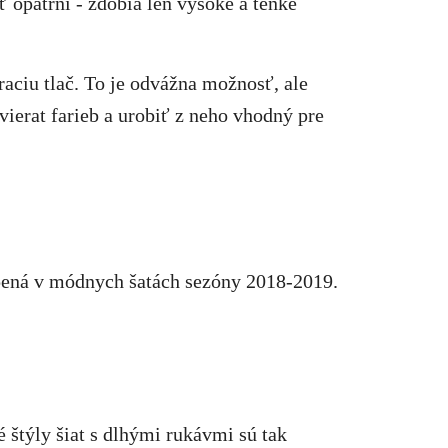
opatrní - zdobia len vysoké a tenké
aciu tlač. To je odvážna možnosť, ale
vierat farieb a urobiť z neho vhodný pre
úpená v módnych šatách sezóny 2018-2019.
é štýly šiat s dlhými rukávmi sú tak