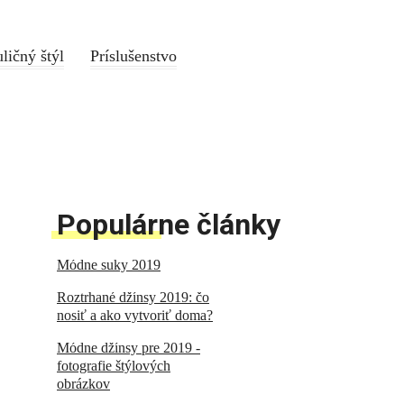
ličný štýl
Príslušenstvo
Populárne články
Módne suky 2019
Roztrhané džínsy 2019: čo
nosiť a ako vytvoriť doma?
Módne džínsy pre 2019 -
fotografie štýlových
obrázkov