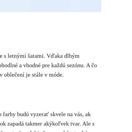
ne s letnými šatami. Vďaka dlhým
ohodlné a vhodné pre každú sezónu. A čo
 v oblečení je stále v móde.
to farby budú vyzerať skvele na vás, ak
ášok zapadá takmer akýkoľvek tvar. Ale s