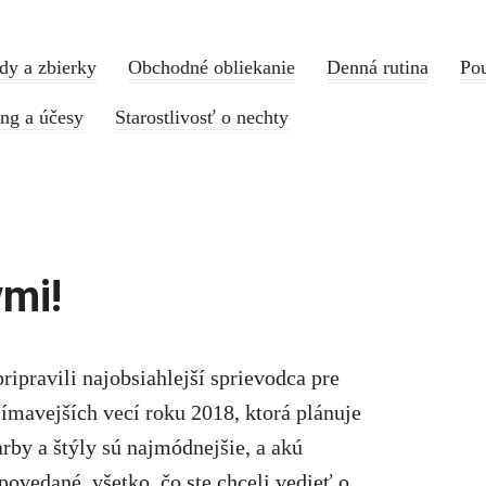
dy a zbierky
Obchodné obliekanie
Denná rutina
Pou
ing a účesy
Starostlivosť o nechty
vmi!
ripravili najobsiahlejší sprievodca pre
jímavejších vecí roku 2018, ktorá plánuje
arby a štýly sú najmódnejšie, a akú
ovedané, všetko, čo ste chceli vedieť o