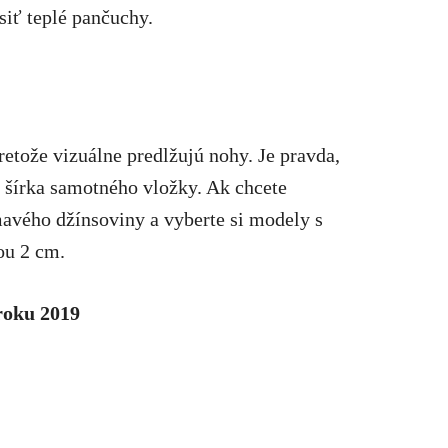
siť teplé pančuchy.
retože vizuálne predlžujú nohy. Je pravda,
 a šírka samotného vložky. Ak chcete
tmavého džínsoviny a vyberte si modely s
ou 2 cm.
roku 2019