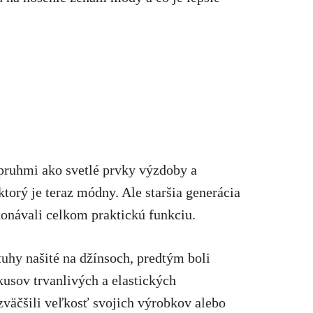
pruhmi ako svetlé prvky výzdoby a
torý je teraz módny. Ale staršia generácia
konávali celkom praktickú funkciu.
tuhy našité na džínsoch, predtým boli
usov trvanlivých a elastických
 zväčšili veľkosť svojich výrobkov alebo