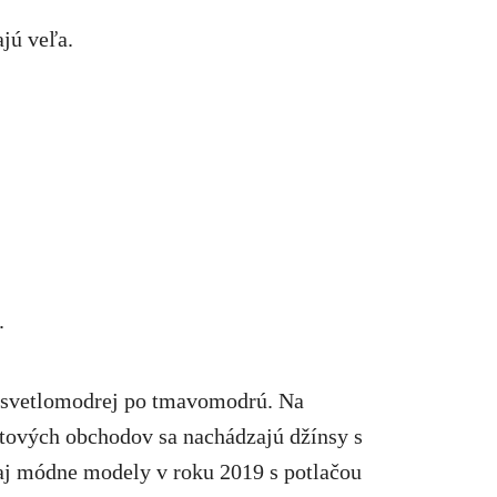
jú veľa.
.
 svetlomodrej po tmavomodrú. Na
etových obchodov sa nachádzajú džínsy s
aj módne modely v roku 2019 s potlačou