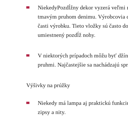
NiekedyPozdĺžny dekor vyzerá veľmi 
tmavým pruhom denimu. Výrobcovia do
časti výrobku. Tieto vložky sú často 
umiestnený pozdĺž nohy.
V niektorých prípadoch môžu byť džín
pruhmi. Najčastejšie sa nachádzajú sp
Výšivky na prúžky
Niekedy má lampa aj praktickú funkciu
zipsy a nity.