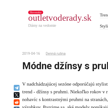
Slovensko
Tren
outletvoderady.sk
Dámy na vedomie
Styl
2019-04-16
Denná rutina
Módne džínsy s pr
V nadchádzajúcej sezóne odporúčajú stylist
Telegram
trend - džínsy s pruhmi. Niekoľko rokov v ra
X
nohavíc s kontrastnými pruhmi na stranách,
reddit
výrobkov. Pozrime sa, aké modely ponúkajú