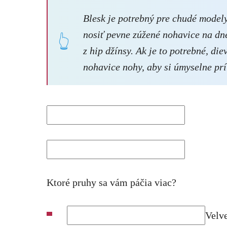
Blesk je potrebný pre chudé model
nosiť pevne zúžené nohavice na dn
z hip džínsy. Ak je to potrebné, di
nohavice nohy, aby si úmyselne prí
Ktoré pruhy sa vám páčia viac?
Velv