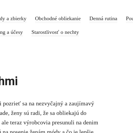
dy a zbierky
Obchodné obliekanie
Denná rutina
Pou
ing a účesy
Starostlivosť o nechty
uhmi
i pozrieť sa na nezvyčajný a zaujímavý
de, ženy sú radi, že sa obliekajú do
 ale teraz výrobcovia presunuli na denim
 na nosenie ženám módy a čo je lepšie