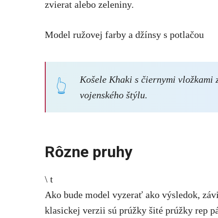
zvierat alebo zeleniny.
Model ružovej farby a džínsy s potlačou
Košele Khaki s čiernymi vložkami z
vojenského štýlu.
Rôzne pruhy
\ t
Ako bude model vyzerať ako výsledok, závis
klasickej verzii sú prúžky šité prúžky rep pá