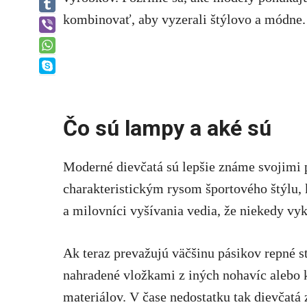
Tumblr
kombinovať, aby vyzerali štýlovo a módne.
Viber
WhatsApp
Skype
Čo sú lampy a aké sú
Moderné dievčatá sú lepšie známe svojimi 
charakteristickým rysom športového štýlu, k
a milovníci vyšívania vedia, že niekedy vy
Ak teraz prevažujú väčšinu pásikov repné s
nahradené vložkami z iných nohavíc alebo k
materiálov. V čase nedostatku tak dievčatá