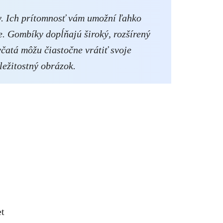
y. Ich prítomnosť vám umožní ľahko
e. Gombíky dopĺňajú široký, rozšírený
evčatá môžu čiastočne vrátiť svoje
ležitostný obrázok.
et