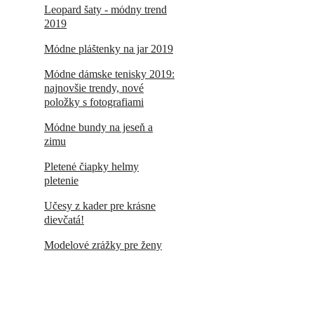
Leopard šaty - módny trend
2019
Módne pláštenky na jar 2019
Módne dámske tenisky 2019:
najnovšie trendy, nové
položky s fotografiami
Módne bundy na jeseň a
zimu
Pletené čiapky helmy
pletenie
Účesy z kader pre krásne
dievčatá!
Modelové zrážky pre ženy