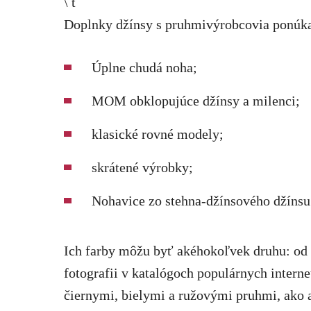
\ t
Doplnky džínsy s pruhmivýrobcovia ponúka
Úplne chudá noha;
MOM obklopujúce džínsy a milenci;
klasické rovné modely;
skrátené výrobky;
Nohavice zo stehna-džínsového džínsu
Ich farby môžu byť akéhokoľvek druhu: od
fotografii v katalógoch populárnych intern
čiernymi, bielymi a ružovými pruhmi, ako 