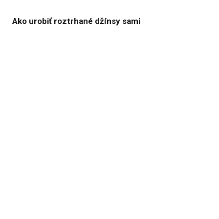
Ako urobiť roztrhané džínsy sami