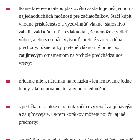
tkanie kovového alebo plastového základu je tiež jednou z
najjednoduchších možností pre začiatočníkov. Stačí kúpiť
vhodné príslušenstvo a vyzdvihnúť vlákna, starostlivo
zabaliť základňu, niť na vlákno tak, že nemôžete vidieť
vôbec, alebo sa snažiť vytvoriť farebné vzory - dúha
prechody, rôzne farby, pletené vlákno iný odtieň so
zaujímavým ornamentom na vrchole predchádzajúcej
vrstvy;
pridanie nite k náramku na retiazku - len lemovanie jednej
hrany takého ornamentu, aby bolo jedinečné;
s perličkami - takže náramok začína vyzerať zaujímavejšie
a zaujímavejšie. Okrem korálkov môžete použiť aj iné
predmety;
s použitím kovového dekoru - na náramky môžete zavesiť