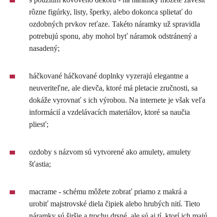
rôzne figúrky, listy, šperky, alebo dokonca splietať do
ozdobných prvkov reťaze. Takéto náramky už spravidla
potrebujú sponu, aby mohol byť náramok odstránený a
nasadený;
háčkované háčkované doplnky vyzerajú elegantne a
neuveriteľne, ale dievča, ktoré má pletacie zručnosti, sa
dokáže vyrovnať s ich výrobou. Na internete je však veľa
informácií a vzdelávacích materiálov, ktoré sa naučia
pliesť;
ozdoby s názvom sú vytvorené ako amulety, amulety
šťastia;
macrame - schému môžete zobrať priamo z makrá a
urobiť majstrovské diela čipiek alebo hrubých nití. Tieto
náramky sú širšie a trochu drsné, ale sú aj tí, ktorí ich majú