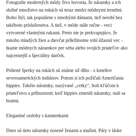
Fotografie moderných módy živo hovoria, že náramky a ich
slušné množstvo na rukách sú teraz medzi módnymi trendmi.
Boho štýl, tak populárne s mnohými dámami, tiež nerobí bez
takéhoto príslušenstva. A tiež, v móde stále ručne - veci
vytvorené vlastnými rukami. Preto nie je prekvapujúce, že
mnoho mladých žien a dievčat príležitostne robí úžasnú vec -
tkanie módnych náramkov pre seba alebo svojich priateľov ako
najcennejší a špeciálny darček.
Prútené šperky na rukách sú známe už dlho - z kmeňov
severoamerických indiánov. Potom si ich požičali Američania
hippies. Takéto náramky, nazývané „cetky“, boli kľúčom k
priateľstvu a príbuznosti: keď hippies zmenili náramky, stali sa
bratmi.
Elegantné ozdoby s kamienkami
Dnes sú tieto náramky nosené ženami a mužmi. Páry v láske