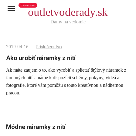
Slovensko
outletvoderady.sk
Dámy na vedomie
2019-04-16
Príslušenstvo
Ako urobiť náramky z nití
Ak máte záujem o to, ako vyrobiť a splietať štýlový náramok z
Telegram
farebných nití - máme k dispozícii schémy, pokyny, videá a
X
fotografie, ktoré vám pomôžu s touto kreatívnou a nádhernou
prácou.
reddit
Tumblr
Viber
WhatsApp
Módne náramky z nití
Skype