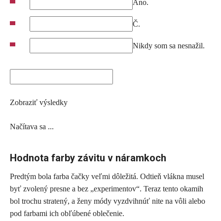
Áno.
Č.
Nikdy som sa nesnažil.
Zobraziť výsledky
Načítava sa ...
Hodnota farby závitu v náramkoch
Predtým bola farba čačky veľmi dôležitá. Odtieň vlákna musel
byť zvolený presne a bez „experimentov“. Teraz tento okamih
bol trochu stratený, a ženy módy vyzdvihnúť nite na vôli alebo
pod farbami ich obľúbené oblečenie.