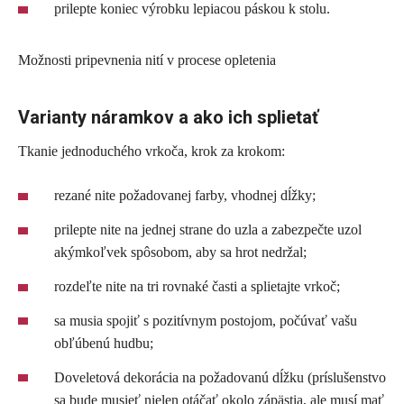
prilepte koniec výrobku lepiacou páskou k stolu.
Možnosti pripevnenia nití v procese opletenia
Varianty náramkov a ako ich splietať
Tkanie jednoduchého vrkoča, krok za krokom:
rezané nite požadovanej farby, vhodnej dĺžky;
prilepte nite na jednej strane do uzla a zabezpečte uzol
akýmkoľvek spôsobom, aby sa hrot nedržal;
rozdeľte nite na tri rovnaké časti a splietajte vrkoč;
sa musia spojiť s pozitívnym postojom, počúvať vašu
obľúbenú hudbu;
Doveletová dekorácia na požadovanú dĺžku (príslušenstvo
sa bude musieť nielen otáčať okolo zápästia, ale musí mať