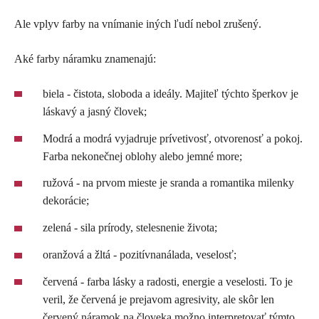
Ale vplyv farby na vnímanie iných ľudí nebol zrušený.
Aké farby náramku znamenajú:
biela - čistota, sloboda a ideály. Majiteľ týchto šperkov je
láskavý a jasný človek;
Modrá a modrá vyjadruje prívetivosť, otvorenosť a pokoj.
Farba nekonečnej oblohy alebo jemné more;
ružová - na prvom mieste je sranda a romantika milenky
dekorácie;
zelená - sila prírody, stelesnenie života;
oranžová a žltá - pozitívnanálada, veselosť;
červená - farba lásky a radosti, energie a veselosti. To je
veril, že červená je prejavom agresivity, ale skôr len
červený náramok na človeka možno interpretovať týmto