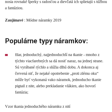
nosia rovnaké šperky s radosťou a dievčatá ich splietajú s túžbou
a fantáziou.
Zaujímavé
: Módne náramky 2019
Populárne typy náramkov:
filar, jednoduchý, najjednoduchší na tkanie - mnoho z
týchto viacfarebných sa dá nosiť naraz, na jednej strane.
Sú vyrábané rýchlo a slúžia dlhú dobu. A dokonca aj
červená niť, že nejaké opotrebenie „proti zlému oku“
môže byť vykonaná vako náramok, jednoducho tkanie
pigtail z nite, alebo prekladanie vlákien, ako hovorí
fantázia;
Vzor tkania jednoduchého náramku z nití