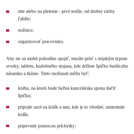
nite alebo na pletenie - prvé tenšie, od druhej väzby
ľahšie;
nožnice;
organizovať pracovisko.
Aby ste sa mohli pohodlne spojiť, musíte prísť s nejakým typom
svorky, tabletu, hudobného stojana, kde držíme špičku budúceho
náramku a tkáme. Tieto možnosti môžu byť:
knihu, na ktorú bude bežná kancelárska spona tlačiť
špičku;
pripojte uzol na kolík a tam, kde je to vhodné, umiestnite
kolík;
pripevnite pomocou príchytky;