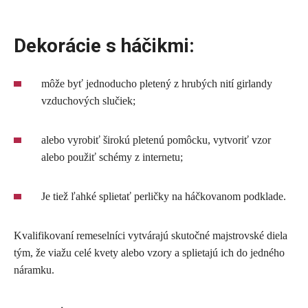
Dekorácie s háčikmi:
môže byť jednoducho pletený z hrubých nití girlandy
vzduchových slučiek;
alebo vyrobiť širokú pletenú pomôcku, vytvoriť vzor
alebo použiť schémy z internetu;
Je tiež ľahké splietať perličky na háčkovanom podklade.
Kvalifikovaní remeselníci vytvárajú skutočné majstrovské diela
tým, že viažu celé kvety alebo vzory a splietajú ich do jedného
náramku.