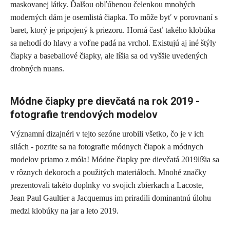
maskovanej látky. Ďalšou obľúbenou čelenkou mnohých
moderných dám je osemlistá čiapka. To môže byť v porovnaní s
baret, ktorý je pripojený k priezoru. Horná časť takého klobúka
sa nehodí do hlavy a voľne padá na vrchol. Existujú aj iné štýly
čiapky a baseballové čiapky, ale líšia sa od vyššie uvedených
drobných nuans.
Módne čiapky pre dievčatá na rok 2019 -
fotografie trendových modelov
Významní dizajnéri v tejto sezóne urobili všetko, čo je v ich
silách - pozrite sa na fotografie módnych čiapok a módnych
modelov priamo z móla! Módne čiapky pre dievčatá 2019líšia sa
v rôznych dekoroch a použitých materiáloch. Mnohé značky
prezentovali takéto doplnky vo svojich zbierkach a Lacoste,
Jean Paul Gaultier a Jacquemus im priradili dominantnú úlohu
medzi klobúky na jar a leto 2019.