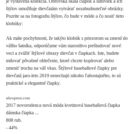
je vystavená kolekcia. Obrovská škála čiapok a šiltoviek a ich
Skype
štýlov umožňuje dievčatám vytvárať nezabudnuteľné obrázky.
Pozrite sa na fotografiu štýlov, čo bude v móde a čo nosiť tieto
klobúky:
Ak máte pochybnosti, že takýto klobúk s priezorom sa zmestí do
vášho šatníka, odporúčame vám starostlivo preštudovať nové
veci a zvážiť štýlové obrazy dievčat v čiapkach. Iste, budete
milovať pôvabné oblečenie, ktoré chcete kopírovať alebo
zmeniť trochu na váš vkus. Štýlové baseballové čiapky pre
dievčatá jaro-leto 2019 nenechajú nikoho ľahostajného, ​​to sú
praktické a elegantné čiapky.
aliexpress.com
2017 novorodenca nová móda kvetinová baseballová čiapka
dámska čiapka ...
808 rub.
- 44%