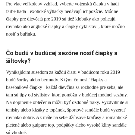
Pre viac veľkolepý vzhľad, vyberte vojenskú čiapku v hadí
farbe hada - exotické výtlačky nedávajú ichpozície. Módne
čiapky pre dievčatá pre 2019 sú tiež klobúky ako policajti,
rovnako ako anglické čiapky a čiapky cyklistov ', ktoré možno
nosiť s buřinku.
Čo budú v budúcej sezóne nosiť čiapky a
šiltovky?
Vynikajúcim susedom za každú čiaru v budúcom roku 2019
budú šortky alebo bermudy. S tým, čo nosiť čiapky a
baseballové čiapky - každá dievčina sa rozhodne pre seba, ale
tam sú tipy od stylistov, ktorí pomôžu v budúcej módnej sezóny.
Na doplnenie oblečenia môžu byť ozdobné traky. Vyzdvihnite si
tenisky alebo klzáky z topánok, športové sandále budú vyzerať
rovnako dobre. Ak máte na sebe džínsové kraťasy a romantické
pletené alebo guipure top, podpätky alebo vysoké kliny sandále
sú vhodné.