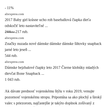
- 11%
aliexpress.com
2017 Baby girl krásne ucho roh baseballová čiapka dieťa
odskočiť leto nastaviteľné ...
244
217 ​​rub.
trie.
aliexpress.com
Značky nuzada nové dámske dámske dámske šiltovky snapback
jarné leto jeseň ...
544 rub.
aliexpress.com
Dámske bejzbalové čiapky leto 2017 Čierne klobúky mladých
dievčat Bone Snapback ...
1 043 rub.
Ak dávate prednosť vojenskému štýlu v roku 2019, venujte
pozornosť vojenskému stropu. Pripomína sa ako plochý a široký
valec s priezorom, najčastejšie je takýto doplnok zošívaný z