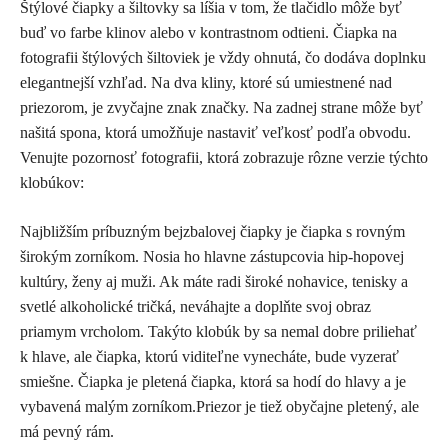
Štýlové čiapky a šiltovky sa líšia v tom, že tlačidlo môže byť
buď vo farbe klinov alebo v kontrastnom odtieni. Čiapka na
fotografii štýlových šiltoviek je vždy ohnutá, čo dodáva doplnku
elegantnejší vzhľad. Na dva kliny, ktoré sú umiestnené nad
priezorom, je zvyčajne znak značky. Na zadnej strane môže byť
našitá spona, ktorá umožňuje nastaviť veľkosť podľa obvodu.
Venujte pozornosť fotografii, ktorá zobrazuje rôzne verzie týchto
klobúkov:
Najbližším príbuzným bejzbalovej čiapky je čiapka s rovným
širokým zorníkom. Nosia ho hlavne zástupcovia hip-hopovej
kultúry, ženy aj muži. Ak máte radi široké nohavice, tenisky a
svetlé alkoholické tričká, neváhajte a doplňte svoj obraz
priamym vrcholom. Takýto klobúk by sa nemal dobre priliehať
k hlave, ale čiapka, ktorú viditeľne vynecháte, bude vyzerať
smiešne. Čiapka je pletená čiapka, ktorá sa hodí do hlavy a je
vybavená malým zorníkom.Priezor je tiež obyčajne pletený, ale
má pevný rám.