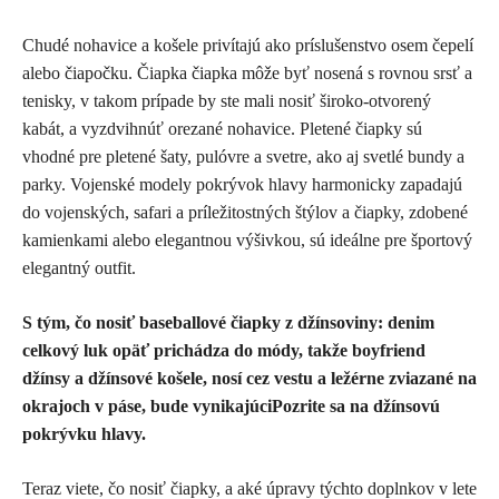
Chudé nohavice a košele privítajú ako príslušenstvo osem čepelí
alebo čiapočku. Čiapka čiapka môže byť nosená s rovnou srsť a
tenisky, v takom prípade by ste mali nosiť široko-otvorený
kabát, a vyzdvihnúť orezané nohavice. Pletené čiapky sú
vhodné pre pletené šaty, pulóvre a svetre, ako aj svetlé bundy a
parky. Vojenské modely pokrývok hlavy harmonicky zapadajú
do vojenských, safari a príležitostných štýlov a čiapky, zdobené
kamienkami alebo elegantnou výšivkou, sú ideálne pre športový
elegantný outfit.
S tým, čo nosiť baseballové čiapky z džínsoviny: denim
celkový luk opäť prichádza do módy, takže boyfriend
džínsy a džínsové košele, nosí cez vestu a ležérne zviazané na
okrajoch v páse, bude vynikajúciPozrite sa na džínsovú
pokrývku hlavy.
Teraz viete, čo nosiť čiapky, a aké úpravy týchto doplnkov v lete