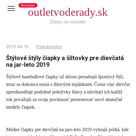
Slovensko
outletvoderady.sk
Dámy na vedomie
2019-04-16
Príslušenstvo
Štýlové štýly čiapky a šiltovky pre dievčatá
na jar-leto 2019
Štýlové baseballové čiapky už dávno presahujú športový štýl,
Telegram
teraz sa dokonca nosia s ihlovými topánkami. Čoraz viac dievčat
X
uprednostňuje podobné pokrývky hlavy a návrhári ich každý
rok považujú za svoju povinnosť prezentovať nové skutočné
reddit
modely čiapok.
Tumblr
Viber
WhatsApp
Módne čiapky pre dievčatá na jaro-leto 2019 vyhrajú pódiá, kde