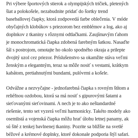
Pri výbere športových stierok a olympijských tričiek, pletených
šiat a polokošele, nezabudnite pridať do šortky trend
baseballovej čiapky, ktorá zodpovedá farbe oblečenia. V móde
obyčajných klobúkov s priezorom bez emblémov a log, ako aj
doplnkov z tkaniny s rôznymi odtlačkami. Zaujímavým ťahom
je monochromatická čiapka zdobená farebným šatkou. Nasaďte
šál s postrojom, omotajte ho okolo spodného okraja a prilepte
dvojitý uzol cez priezor. Príslušenstvo sa okamžite stáva veľmi
ženským a elegantným, teraz sa môže nosiť s vestami, krátkym
kabátom, pretiahnutými bundami, pulóvrmi a košele.
Odvážne a nezvyčajne - jednofarebná čiapka s rovným štítom a
reliéfnou ozdobou, ktorá sa má nosiť s gipurovými šatami a
sieťovanými sieťovinami. A nech je to ako neštandardné
riešenie, tento set vyzerá veľmi harmonicky. Takéto modely ako
osemlistá a vojenská čiapka môžu hrať úlohu letnej panamy, ak
sú šité z tenkej bavlnenej tkaniny. Pozrite sa bližšie na svetlé
béžové a krémové doplnky, ktoré dokonale podporia štýl safari.