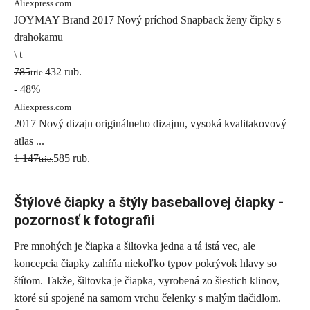
Aliexpress.com
JOYMAY Brand 2017 Nový príchod Snapback ženy čipky s
drahokamu
\ t
785
432 rub.
trie.
- 48%
Aliexpress.com
2017 Nový dizajn originálneho dizajnu, vysoká kvalitakovový
atlas ...
1 147
585 rub.
trie.
Štýlové čiapky a štýly baseballovej čiapky -
pozornosť k fotografii
Pre mnohých je čiapka a šiltovka jedna a tá istá vec, ale
koncepcia čiapky zahŕňa niekoľko typov pokrývok hlavy so
štítom. Takže, šiltovka je čiapka, vyrobená zo šiestich klinov,
ktoré sú spojené na samom vrchu čelenky s malým tlačidlom.