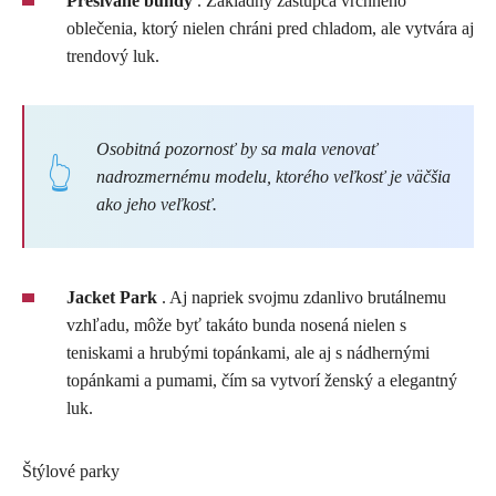
Prešívané bundy
. Základný zástupca vrchného
oblečenia, ktorý nielen chráni pred chladom, ale vytvára aj
trendový luk.
Osobitná pozornosť by sa mala venovať
nadrozmernému modelu, ktorého veľkosť je väčšia
ako jeho veľkosť.
Jacket Park
. Aj napriek svojmu zdanlivo brutálnemu
vzhľadu, môže byť takáto bunda nosená nielen s
teniskami a hrubými topánkami, ale aj s nádhernými
topánkami a pumami, čím sa vytvorí ženský a elegantný
luk.
Štýlové parky