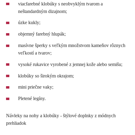
viacfarebné klobúky s neobvyklým tvarom a
neštandardným dizajnom;
úzke kukly;
objemný farebný hlupák;
masívne šperky s veľkým množstvom kameňov rôznych
veľkostí a tvarov;
vysoké rukavice vyrobené z jemnej kože alebo semišu;
klobúky so širokým okrajom;
mini priečne vaky;
Pletené legíny.
Návleky na nohy a klobúky - štýlové doplnky z módnych
prehliadok