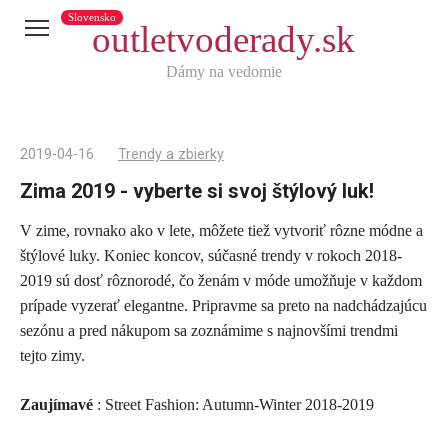
Slovensko
outletvoderady.sk
Dámy na vedomie
2019-04-16
Trendy a zbierky
Zima 2019 - vyberte si svoj štýlový luk!
V zime, rovnako ako v lete, môžete tiež vytvoriť rôzne módne a
Telegram
štýlové luky. Koniec koncov, súčasné trendy v rokoch 2018-
X
2019 sú dosť rôznorodé, čo ženám v móde umožňuje v každom
prípade vyzerať elegantne. Pripravme sa preto na nadchádzajúcu
reddit
sezónu a pred nákupom sa zoznámime s najnovšími trendmi
Tumblr
tejto zimy.
Viber
WhatsApp
Zaujímavé
: Street Fashion: Autumn-Winter 2018-2019
Skype