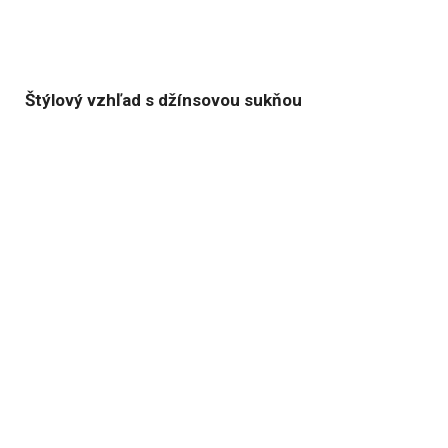
Štýlový vzhľad s džínsovou sukňou