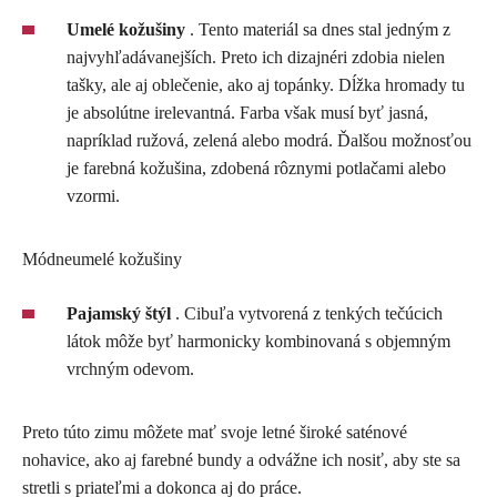
Umelé kožušiny
. Tento materiál sa dnes stal jedným z
najvyhľadávanejších. Preto ich dizajnéri zdobia nielen
tašky, ale aj oblečenie, ako aj topánky. Dĺžka hromady tu
je absolútne irelevantná. Farba však musí byť jasná,
napríklad ružová, zelená alebo modrá. Ďalšou možnosťou
je farebná kožušina, zdobená rôznymi potlačami alebo
vzormi.
Módneumelé kožušiny
Pajamský štýl
. Cibuľa vytvorená z tenkých tečúcich
látok môže byť harmonicky kombinovaná s objemným
vrchným odevom.
Preto túto zimu môžete mať svoje letné široké saténové
nohavice, ako aj farebné bundy a odvážne ich nosiť, aby ste sa
stretli s priateľmi a dokonca aj do práce.