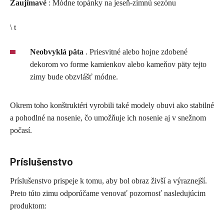
Zaujímavé
: Módne topánky na jeseň-zimnú sezónu
\ t
Neobvyklá päta
. Priesvitné alebo hojne zdobené
dekorom vo forme kamienkov alebo kameňov päty tejto
zimy bude obzvlášť módne.
Okrem toho konštruktéri vyrobili také modely obuvi ako stabilné
a pohodlné na nosenie, čo umožňuje ich nosenie aj v snežnom
počasí.
Príslušenstvo
Príslušenstvo prispeje k tomu, aby bol obraz živší a výraznejší.
Preto túto zimu odporúčame venovať pozornosť nasledujúcim
produktom: