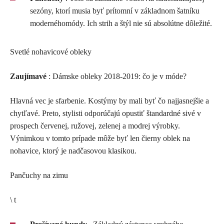
sezóny, ktorí musia byť prítomní v základnom šatníku
modernéhomódy. Ich strih a štýl nie sú absolútne dôležité.
Svetlé nohavicové obleky
Zaujímavé
: Dámske obleky 2018-2019: čo je v móde?
Hlavná vec je sfarbenie. Kostýmy by mali byť čo najjasnejšie a
chytľavé. Preto, stylisti odporúčajú opustiť štandardné sivé v
prospech červenej, ružovej, zelenej a modrej výrobky.
Výnimkou v tomto prípade môže byť len čierny oblek na
nohavice, ktorý je nadčasovou klasikou.
Pančuchy na zimu
\ t