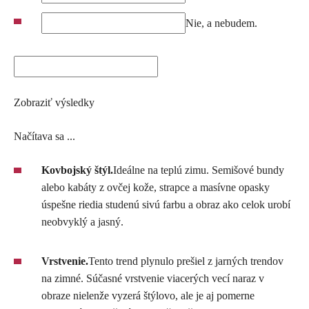
Nie, a nebudem.
Zobraziť výsledky
Načítava sa ...
Kovbojský štýl.
Ideálne na teplú zimu. Semišové bundy
alebo kabáty z ovčej kože, strapce a masívne opasky
úspešne riedia studenú sivú farbu a obraz ako celok urobí
neobvyklý a jasný.
Vrstvenie.
Tento trend plynulo prešiel z jarných trendov
na zimné. Súčasné vrstvenie viacerých vecí naraz v
obraze nielenže vyzerá štýlovo, ale je aj pomerne