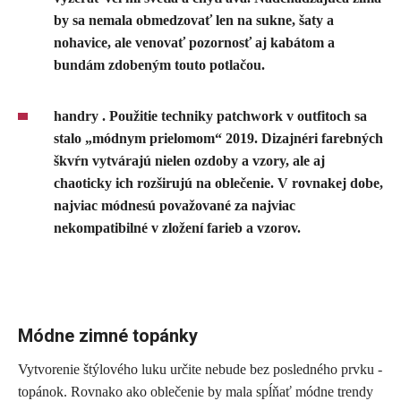
by sa nemala obmedzovať len na sukne, šaty a
nohavice, ale venovať pozornosť aj kabátom a
bundám zdobeným touto potlačou.
handry
. Použitie techniky patchwork v outfitoch sa
stalo „módnym prielomom“ 2019. Dizajnéri farebných
škvŕn vytvárajú nielen ozdoby a vzory, ale aj
chaoticky ich rozširujú na oblečenie. V rovnakej dobe,
najviac módnesú považované za najviac
nekompatibilné v zložení farieb a vzorov.
Módne zimné topánky
Vytvorenie štýlového luku určite nebude bez posledného prvku -
topánok. Rovnako ako oblečenie by mala spĺňať módne trendy