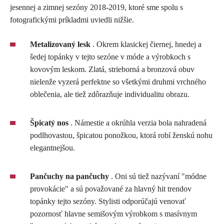
jesennej a zimnej sezóny 2018-2019, ktoré sme spolu s
fotografickými príkladmi uviedli nižšie.
Metalizovaný lesk
. Okrem klasickej čiernej, hnedej a
šedej topánky v tejto sezóne v móde a výrobkoch s
kovovým leskom. Zlatá, strieborná a bronzová obuv
nielenže vyzerá perfektne so všetkými druhmi vrchného
oblečenia, ale tiež zdôrazňuje individualitu obrazu.
Špicatý nos
. Námestie a okrúhla verzia bola nahradená
podlhovastou, špicatou ponožkou, ktorá robí ženskú nohu
elegantnejšou.
Pančuchy na pančuchy
. Oni sú tiež nazývaní "módne
provokácie" a sú považované za hlavný hit trendov
topánky tejto sezóny. Stylisti odporúčajú venovať
pozornosť hlavne semišovým výrobkom s masívnym