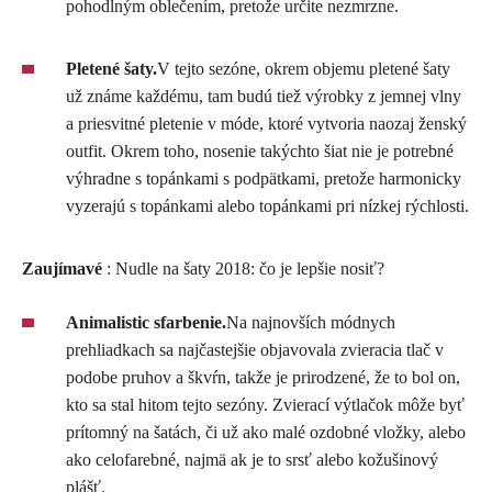
pohodlným oblečením, pretože určite nezmrzne.
Pletené šaty.
​​V tejto sezóne, okrem objemu pletené šaty
už známe každému, tam budú tiež výrobky z jemnej vlny
a priesvitné pletenie v móde, ktoré vytvoria naozaj ženský
outfit. Okrem toho, nosenie takýchto šiat nie je potrebné
výhradne s topánkami s podpätkami, pretože harmonicky
vyzerajú s topánkami alebo topánkami pri nízkej rýchlosti.
Zaujímavé
: Nudle na šaty 2018: čo je lepšie nosiť?
Animalistic sfarbenie.
Na najnovších módnych
prehliadkach sa najčastejšie objavovala zvieracia tlač v
podobe pruhov a škvŕn, takže je prirodzené, že to bol on,
kto sa stal hitom tejto sezóny. Zvierací výtlačok môže byť
prítomný na šatách, či už ako malé ozdobné vložky, alebo
ako celofarebné, najmä ak je to srsť alebo kožušinový
plášť.