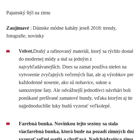
Pajamský štýl na zimu
Zaujímavé
: Dámske módne kabáty jeseň 2018: trendy,
fotografie, novinky
Velvet.
Drahý a rafinovaný materiál, ktorý sa rýchlo dostal
do modernej módy a stal sa jedným z
najvyhľadávanejších. Dnes sa zamat používa nielen na
vytvorenie zvyčajných večerných šiat, ale aj výrobkov pre
každodenné nosenie, ako sú nohavice, sukne a
samozrejme šaty. Ale odvážnejší jednotlivci návrhári boli
ponúkané prešívané zamatové bundy, vďaka ktorým aj tie
najjednoduchšie luky budú vyzerať veľkolepé.
Farebná bunka. Novinkou tejto sezóny sa stala
viacfarebná bunka, ktorá bude na pozadí zimných dní
vyzerať veľmi svetlá a chytľavá. Nadchádzajúca zima