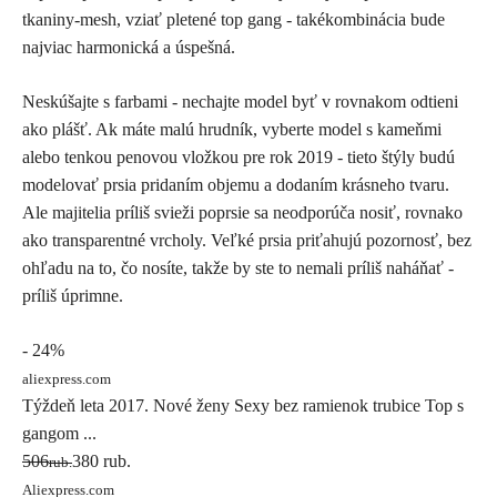
tkaniny-mesh, vziať pletené top gang - takékombinácia bude
najviac harmonická a úspešná.
Neskúšajte s farbami - nechajte model byť v rovnakom odtieni
ako plášť. Ak máte malú hrudník, vyberte model s kameňmi
alebo tenkou penovou vložkou pre rok 2019 - tieto štýly budú
modelovať prsia pridaním objemu a dodaním krásneho tvaru.
Ale majitelia príliš svieži poprsie sa neodporúča nosiť, rovnako
ako transparentné vrcholy. Veľké prsia priťahujú pozornosť, bez
ohľadu na to, čo nosíte, takže by ste to nemali príliš naháňať -
príliš úprimne.
- 24%
aliexpress.com
Týždeň leta 2017. Nové ženy Sexy bez ramienok trubice Top s
gangom ...
506
380 rub.
rub.
Aliexpress.com