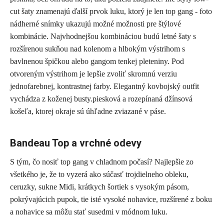
cut šaty znamenajú ďalší prvok luku, ktorý je len top gang - foto
nádherné snímky ukazujú možné možnosti pre štýlové
kombinácie. Najvhodnejšou kombináciou budú letné šaty s
rozšírenou sukňou nad kolenom a hlbokým výstrihom s
bavlnenou špičkou alebo gangom tenkej pleteniny. Pod
otvoreným výstrihom je lepšie zvoliť skromnú verziu
jednofarebnej, kontrastnej farby. Elegantný kovbojský outfit
vychádza z koženej busty.piesková a rozepínaná džínsová
košeľa, ktorej okraje sú úhľadne zviazané v páse.
Bandeau Top a vrchné odevy
S tým, čo nosiť top gang v chladnom počasí? Najlepšie zo
všetkého je, že to vyzerá ako súčasť trojdielneho obleku,
ceruzky, sukne Midi, krátkych šortiek s vysokým pásom,
pokrývajúcich pupok, tie isté vysoké nohavice, rozšírené z boku
a nohavice sa môžu stať susedmi v módnom luku.