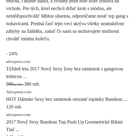
brucha, ťahanie nadol, a zvodný pruh holé kože zostáva na
vrchole. Pre tých, ktorí nechcú držať krok s módou, ale
nemôžupochváliť štíhlou siluetou, odporúčame nosiť top gang s
nohavicami. Predná časť tejto veci skrýva všetky neatraktívne
záhyby na žalúdku, zatiaľ čo sami sa nezbavujete možnosti
chváliť módnu košeľu.
- 24%
aliexpress.com
Týždeň leta 2017 Nový Sexy ženy bez ramienok s gangovou
trubicou ...
506
380 rub.
sa trie.
Aliexpress.com
HOT Dámske Sexy bez ramienok orezané topánky Bandeau ...
120 rub.
aliexpress.com
2017 Nový Sexy Bandeau Top Push Up Geometrické Bikini
Tlač ...