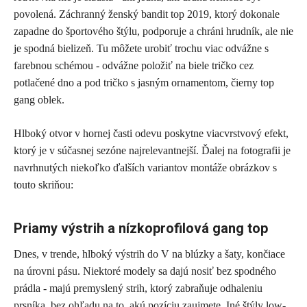
povolená. Záchranný ženský bandit top 2019, ktorý dokonale
zapadne do športového štýlu, podporuje a chráni hrudník, ale nie
je spodná bielizeň. Tu môžete urobiť trochu viac odvážne s
farebnou schémou - odvážne položiť na biele tričko cez
potlačené dno a pod tričko s jasným ornamentom, čierny top
gang oblek.
Hlboký otvor v hornej časti odevu poskytne viacvrstvový efekt,
ktorý je v súčasnej sezóne najrelevantnejší. Ďalej na fotografii je
navrhnutých niekoľko ďalších variantov montáže obrázkov s
touto skriňou:
Priamy výstrih a nízkoprofilová gang top
Dnes, v trende, hlboký výstrih do V na blúzky a šaty, končiace
na úrovni pásu. Niektoré modely sa dajú nosiť bez spodného
prádla - majú premyslený strih, ktorý zabraňuje odhaleniu
prsníka, bez ohľadu na to, akú pozíciu zaujmete. Iné štýly low-