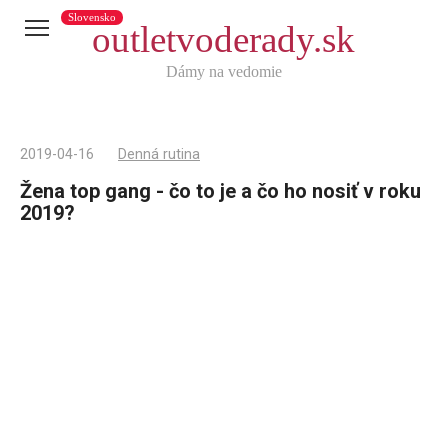
Slovensko
outletvoderady.sk
Dámy na vedomie
2019-04-16
Denná rutina
Žena top gang - čo to je a čo ho nosiť v roku
2019?
Telegram
X
reddit
Tumblr
Viber
WhatsApp