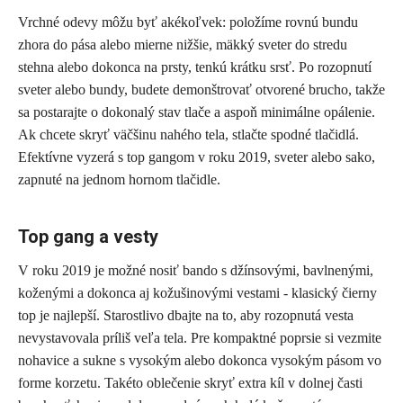
Vrchné odevy môžu byť akékoľvek: položíme rovnú bundu
zhora do pása alebo mierne nižšie, mäkký sveter do stredu
stehna alebo dokonca na prsty, tenkú krátku srsť. Po rozopnutí
sveter alebo bundy, budete demonštrovať otvorené brucho, takže
sa postarajte o dokonalý stav tlače a aspoň minimálne opálenie.
Ak chcete skryť väčšinu nahého tela, stlačte spodné tlačidlá.
Efektívne vyzerá s top gangom v roku 2019, sveter alebo sako,
zapnuté na jednom hornom tlačidle.
Top gang a vesty
V roku 2019 je možné nosiť bando s džínsovými, bavlnenými,
koženými a dokonca aj kožušinovými vestami - klasický čierny
top je najlepší. Starostlivo dbajte na to, aby rozopnutá vesta
nevystavovala príliš veľa tela. Pre kompaktné poprsie si vezmite
nohavice a sukne s vysokým alebo dokonca vysokým pásom vo
forme korzetu. Takéto oblečenie skryť extra kíl v dolnej časti