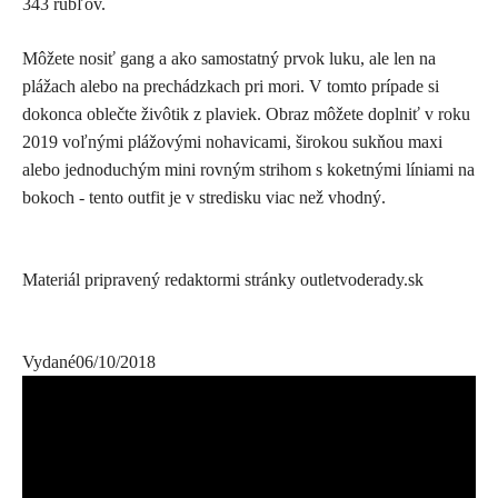
343 rubľov.
Môžete nosiť gang a ako samostatný prvok luku, ale len na
plážach alebo na prechádzkach pri mori. V tomto prípade si
dokonca oblečte živôtik z plaviek. Obraz môžete doplniť v roku
2019 voľnými plážovými nohavicami, širokou sukňou maxi
alebo jednoduchým mini rovným strihom s koketnými líniami na
bokoch - tento outfit je v stredisku viac než vhodný.
Materiál pripravený redaktormi stránky outletvoderady.sk
Vydané
06/10/2018