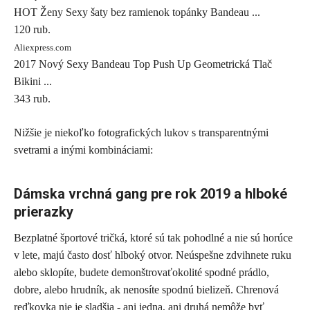
HOT Ženy Sexy šaty bez ramienok topánky Bandeau ...
120 rub.
Aliexpress.com
2017 Nový Sexy Bandeau Top Push Up Geometrická Tlač
Bikini ...
343 rub.
Nižšie je niekoľko fotografických lukov s transparentnými
svetrami a inými kombináciami:
Dámska vrchná gang pre rok 2019 a hlboké
prierazky
Bezplatné športové tričká, ktoré sú tak pohodlné a nie sú horúce
v lete, majú často dosť hlboký otvor. Neúspešne zdvihnete ruku
alebo sklopíte, budete demonštrovaťokolité spodné prádlo,
dobre, alebo hrudník, ak nenosíte spodnú bielizeň. Chrenová
reďkovka nie je sladšia - ani jedna, ani druhá nemôže byť