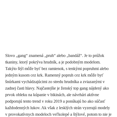
Skype
Slovo „gang“ znamená „pruh“ alebo „bandáž“. Je to prúžok
tkaniny, ktorý pokrýva hrudník, a je podobným modelom.
Takýto štýl môže byť bez ramienok, s tenkými popruhmi alebo
jedným kusom cez krk. Ramenný popruh cez krk môže byť
šnúrkami vychádzajúcimi zo stredu hrudníka a zviazanými v
zadnej časti hlavy. Najčastejšie je ženský top gang nájdený ako
prvok obleku na kúpanie v bikinách, ale návrhári aktívne
podporujú tento trend v roku 2019 a ponúkajú ho ako súčasť
každodenných lukov. Ak však z lesklých strán vyzerajú modely
v provokatívnych modeloch veľkolepé a štýlové, potom to nie je