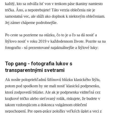
každý, kto sa odváža ísť von v tenkom páse tkaniny namiesto
trička. Áno, a nepotrebujete! Táto verzia oblečenia nie je
samostatná vec, ale slúži ako doplnok k niektorým oblečeniam.
Jej zámer chápeme podrobnejšie.
Po ceste sa pozrieme na otázku, čo to je a čo sa dá nosiť a
štýlovo nosiť v roku 2019 v každodennom živote. Pozrite sa na
fotografiu - sú prezentované najaktuálnejšie a štýlové luky:
Top gang - fotografia lukov s
transparentnými svetrami
Ak nosíte polopriehľadnú šifónovú blúzku klasického štýlu,
potom pod spodkom by ste mali nosiť klasickú podprsenku,
ktorá zodpovedá blúzke. Ale ak je podprsenka viditeľná cez
krajkové tričko alebo sieťovaný rolák, riskujete, že budete v
takom vzdorujúcom a dokonca vulgárnom oblečení
nepochopení. Pre open-práce položky veľkých úplet a veci z