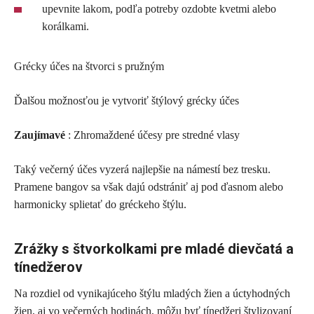
upevnite lakom, podľa potreby ozdobte kvetmi alebo
korálkami.
Grécky účes na štvorci s pružným
Ďalšou možnosťou je vytvoriť štýlový grécky účes
Zaujímavé
: Zhromaždené účesy pre stredné vlasy
Taký večerný účes vyzerá najlepšie na námestí bez tresku.
Pramene bangov sa však dajú odstrániť aj pod ďasnom alebo
harmonicky splietať do gréckeho štýlu.
Zrážky s štvorkolkami pre mladé dievčatá a
tínedžerov
Na rozdiel od vynikajúceho štýlu mladých žien a úctyhodných
žien, aj vo večerných hodinách, môžu byť tínedžeri štylizovaní