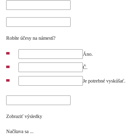
Robíte účesy na námestí?
Áno.
Č.
Je potrebné vyskúšať.
Zobraziť výsledky
Načítava sa ...