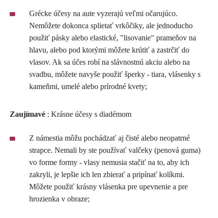
Grécke účesy na aute vyzerajú veľmi očarujúco.
Nemôžete dokonca splietať vrkôčiky, ale jednoducho
použiť pásky alebo elastické, "lisovanie" prameňov na
hlavu, alebo pod ktorými môžete krútiť a zastrčiť do
vlasov. Ak sa účes robí na slávnostnú akciu alebo na
svadbu, môžete navyše použiť šperky - tiara, vlásenky s
kameňmi, umelé alebo prírodné kvety;
Zaujímavé
: Krásne účesy s diadémom
Z námestia môžu pochádzať aj čisté alebo neopatrné
strapce. Nemali by ste používať valčeky (penová guma)
vo forme formy - vlasy nemusia stačiť na to, aby ich
zakryli, je lepšie ich len zbierať a pripínať kolíkmi.
Môžete použiť krásny vlásenka pre upevnenie a pre
hrozienka v obraze;