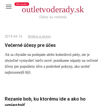
Slovensko
outletvoderady.sk
Dámy na vedomie
2019-04-16
Styling a účesy
Večerné účesy pre účes
Ak sa chystáte na podujatie alebo kokteilovú párty, nie je
Telegram
zbytočné vymyslieť niečo nové: ponúkame nápady na večerné
X
účesy pre populárny účes a podrobné pokyny, ako urobiť
najluxusnejší štýl.
reddit
Tumblr
Viber
WhatsApp
Rezanie bob, ku ktorému ide a ako ho
Skype
umiestniť