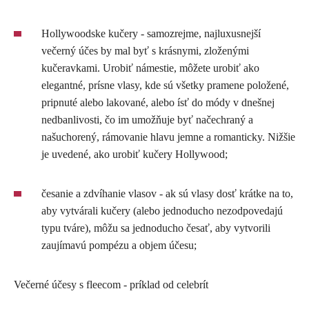
Hollywoodske kučery - samozrejme, najluxusnejší
večerný účes by mal byť s krásnymi, zloženými
kučeravkami. Urobiť námestie, môžete urobiť ako
elegantné, prísne vlasy, kde sú všetky pramene položené,
pripnuté alebo lakované, alebo ísť do módy v dnešnej
nedbanlivosti, čo im umožňuje byť načechraný a
našuchorený, rámovanie hlavu jemne a romanticky. Nižšie
je uvedené, ako urobiť kučery Hollywood;
česanie a zdvíhanie vlasov - ak sú vlasy dosť krátke na to,
aby vytvárali kučery (alebo jednoducho nezodpovedajú
typu tváre), môžu sa jednoducho česať, aby vytvorili
zaujímavú pompézu a objem účesu;
Večerné účesy s fleecom - príklad od celebrít