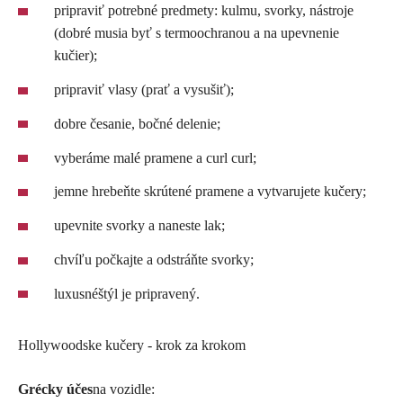
pripraviť potrebné predmety: kulmu, svorky, nástroje
(dobré musia byť s termoochranou a na upevnenie
kučier);
pripraviť vlasy (prať a vysušiť);
dobre česanie, bočné delenie;
vyberáme malé pramene a curl curl;
jemne hrebeňte skrútené pramene a vytvarujete kučery;
upevnite svorky a naneste lak;
chvíľu počkajte a odstráňte svorky;
luxusnéštýl je pripravený.
Hollywoodske kučery - krok za krokom
Grécky účes
na vozidle: