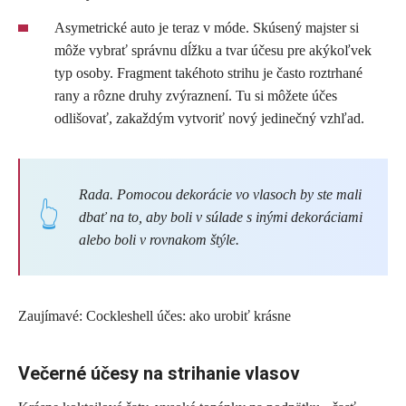
Asymetrické auto je teraz v móde. Skúsený majster si
môže vybrať správnu dĺžku a tvar účesu pre akýkoľvek
typ osoby. Fragment takéhoto strihu je často roztrhané
rany a rôzne druhy zvýraznení. Tu si môžete účes
odlišovať, zakaždým vytvoriť nový jedinečný vzhľad.
Rada. Pomocou dekorácie vo vlasoch by ste mali
dbať na to, aby boli v súlade s inými dekoráciami
alebo boli v rovnakom štýle.
Zaujímavé: Cockleshell účes: ako urobiť krásne
Večerné účesy na strihanie vlasov