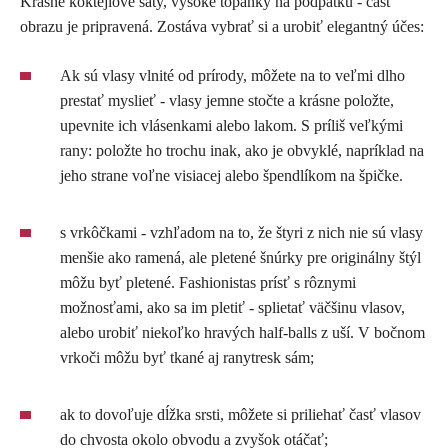
Krásne koktejlové šaty, vysoké topánky na podpätku - časť
obrazu je pripravená. Zostáva vybrať si a urobiť elegantný účes:
Ak sú vlasy vlnité od prírody, môžete na to veľmi dlho
prestať myslieť - vlasy jemne stočte a krásne položte,
upevnite ich vlásenkami alebo lakom. S príliš veľkými
rany: položte ho trochu inak, ako je obvyklé, napríklad na
jeho strane voľne visiacej alebo špendlíkom na špičke.
s vrkôčkami - vzhľadom na to, že štyri z nich nie sú vlasy
menšie ako ramená, ale pletené šnúrky pre originálny štýl
môžu byť pletené. Fashionistas prísť s rôznymi
možnosťami, ako sa im pletiť - splietať väčšinu vlasov,
alebo urobiť niekoľko hravých half-balls z uší. V bočnom
vrkoči môžu byť tkané aj ranytresk sám;
ak to dovoľuje dĺžka srsti, môžete si priliehať časť vlasov
do chvosta okolo obvodu a zvyšok otáčať;