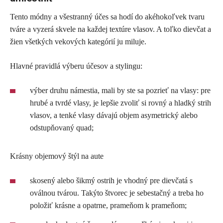
Tento módny a všestranný účes sa hodí do akéhokoľvek tvaru
tváre a vyzerá skvele na každej textúre vlasov. A toľko dievčat a
žien všetkých vekových kategórií ju miluje.
Hlavné pravidlá výberu účesov a stylingu:
výber druhu námestia, mali by ste sa pozrieť na vlasy: pre
hrubé a tvrdé vlasy, je lepšie zvoliť si rovný a hladký strih
vlasov, a tenké vlasy dávajú objem asymetrický alebo
odstupňovaný quad;
Krásny objemový štýl na aute
skosený alebo šikmý ostrih je vhodný pre dievčatá s
oválnou tvárou. Takýto štvorec je sebestačný a treba ho
položiť krásne a opatrne, prameňom k prameňom;