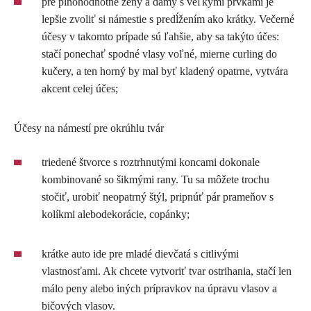
pre plnohodnotné ženy a dámy s veľkými prvkami je
lepšie zvoliť si námestie s predĺžením ako krátky. Večerné
účesy v takomto prípade sú ľahšie, aby sa takýto účes:
stačí ponechať spodné vlasy voľné, mierne curling do
kučery, a ten horný by mal byť kladený opatrne, vytvára
akcent celej účes;
Účesy na námestí pre okrúhlu tvár
triedené štvorce s roztrhnutými koncami dokonale
kombinované so šikmými rany. Tu sa môžete trochu
stočiť, urobiť neopatrný štýl, pripnúť pár prameňov s
kolíkmi alebodekorácie, copánky;
krátke auto ide pre mladé dievčatá s citlivými
vlastnosťami. Ak chcete vytvoriť tvar ostrihania, stačí len
málo peny alebo iných prípravkov na úpravu vlasov a
bičových vlasov.