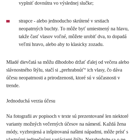
vyplniť dovnútra vo výslednej slučke;
strapce - alebo jednoducho skrútené v srstiach
neopatrných buchty. To môže byť umiestnený na hlavu,
takže časť vlasov voľné, môžete urobiť dva, to dopadá
veľmi hravo, alebo aby to klasicky zozadu.
Mladé dievčatá sa môžu dlhodobo držať ďalej od večera alebo
slávnostného štýlu, stačí si „prehrabnúť“ ich vlasy, čo dáva
účesu neopatrnosti a prirodzenosti, ktoré sú v súčasnosti v
trende.
Jednoduchá verzia účesu
Na fotografii av popisoch v texte sú prezentované len niektoré
varianty možných večerných účesov na námestí. Každá žena
módy, vyzbrojená a inšpirovaná našimi nápadmi, môže prísť s
vlastnými jedinečnými variáciami štýlu. Nezabudnite sa o ne