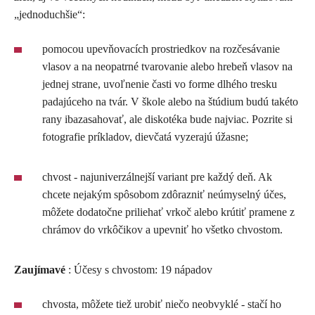
„jednoduchšie“:
pomocou upevňovacích prostriedkov na rozčesávanie
vlasov a na neopatrné tvarovanie alebo hrebeň vlasov na
jednej strane, uvoľnenie časti vo forme dlhého tresku
padajúceho na tvár. V škole alebo na štúdium budú takéto
rany ibazasahovať, ale diskotéka bude najviac. Pozrite si
fotografie príkladov, dievčatá vyzerajú úžasne;
chvost - najuniverzálnejší variant pre každý deň. Ak
chcete nejakým spôsobom zdôrazniť neúmyselný účes,
môžete dodatočne priliehať vrkoč alebo krútiť pramene z
chrámov do vrkôčikov a upevniť ho všetko chvostom.
Zaujímavé
: Účesy s chvostom: 19 nápadov
chvosta, môžete tiež urobiť niečo neobvyklé - stačí ho