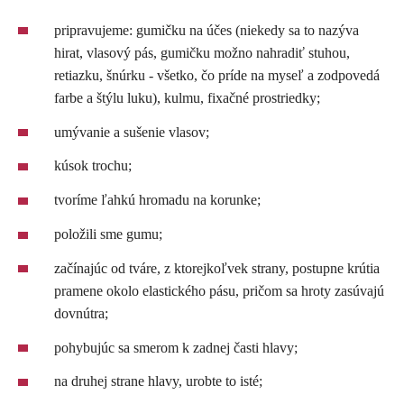
pripravujeme: gumičku na účes (niekedy sa to nazýva
hirat, vlasový pás, gumičku možno nahradiť stuhou,
retiazku, šnúrku - všetko, čo príde na myseľ a zodpovedá
farbe a štýlu luku), kulmu, fixačné prostriedky;
umývanie a sušenie vlasov;
kúsok trochu;
tvoríme ľahkú hromadu na korunke;
položili sme gumu;
začínajúc od tváre, z ktorejkoľvek strany, postupne krútia
pramene okolo elastického pásu, pričom sa hroty zasúvajú
dovnútra;
pohybujúc sa smerom k zadnej časti hlavy;
na druhej strane hlavy, urobte to isté;