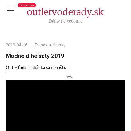
Slovensko
outletvoderady.sk
Dámy na vedomie
2019-04-16
Trendy a zbierky
Módne dlhé šaty 2019
Oh! Hľadaná stránka sa nenašla.
Telegram
X
reddit
Tumblr
Viber
WhatsApp
Skype