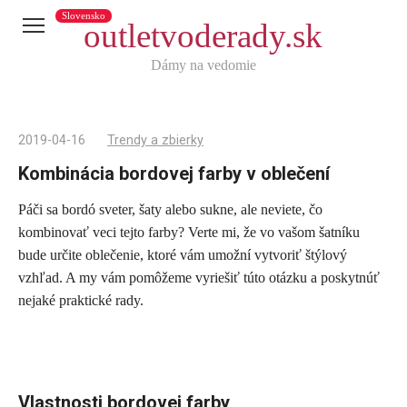
Slovensko
outletvoderady.sk
Dámy na vedomie
2019-04-16
Trendy a zbierky
Kombinácia bordovej farby v oblečení
Páči sa bordó sveter, šaty alebo sukne, ale neviete, čo
Telegram
kombinovať veci tejto farby? Verte mi, že vo vašom šatníku
X
bude určite oblečenie, ktoré vám umožní vytvoriť štýlový
vzhľad. A my vám pomôžeme vyriešiť túto otázku a poskytnúť
reddit
nejaké praktické rady.
Tumblr
Viber
WhatsApp
Skype
Vlastnosti bordovej farby