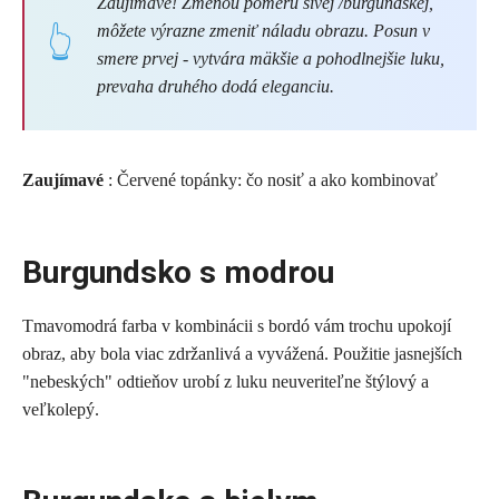
Zaujímavé! Zmenou pomeru sivej /burgundskej,
môžete výrazne zmeniť náladu obrazu. Posun v
smere prvej - vytvára mäkšie a pohodlnejšie luku,
prevaha druhého dodá eleganciu.
Zaujímavé
: Červené topánky: čo nosiť a ako kombinovať
Burgundsko s modrou
Tmavomodrá farba v kombinácii s bordó vám trochu upokojí
obraz, aby bola viac zdržanlivá a vyvážená. Použitie jasnejších
"nebeských" odtieňov urobí z luku neuveriteľne štýlový a
veľkolepý.