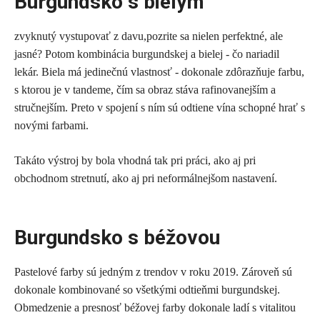
Burgundsko s bielym
zvyknutý vystupovať z davu,pozrite sa nielen perfektné, ale
jasné? Potom kombinácia burgundskej a bielej - čo nariadil
lekár. Biela má jedinečnú vlastnosť - dokonale zdôrazňuje farbu,
s ktorou je v tandeme, čím sa obraz stáva rafinovanejším a
stručnejším. Preto v spojení s ním sú odtiene vína schopné hrať s
novými farbami.
Takáto výstroj by bola vhodná tak pri práci, ako aj pri
obchodnom stretnutí, ako aj pri neformálnejšom nastavení.
Burgundsko s béžovou
Pastelové farby sú jedným z trendov v roku 2019. Zároveň sú
dokonale kombinované so všetkými odtieňmi burgundskej.
Obmedzenie a presnosť béžovej farby dokonale ladí s vitalitou