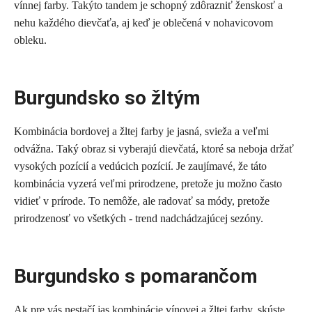
vínnej farby. Takýto tandem je schopný zdôrazniť ženskosť a
nehu každého dievčaťa, aj keď je oblečená v nohavicovom
obleku.
Burgundsko so žltým
Kombinácia bordovej a žltej farby je jasná, svieža a veľmi
odvážna. Taký obraz si vyberajú dievčatá, ktoré sa neboja držať
vysokých pozícií a vedúcich pozícií. Je zaujímavé, že táto
kombinácia vyzerá veľmi prirodzene, pretože ju možno často
vidieť v prírode. To nemôže, ale radovať sa módy, pretože
prirodzenosť vo všetkých - trend nadchádzajúcej sezóny.
Burgundsko s pomarančom
Ak pre vás nestačí jas kombinácie vínovej a žltej farby, skúste