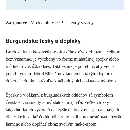
Zaujímavé
: Módna obuv 2019: Trendy sezóny
Burgundské tašky a doplnky
Bordová kabelka - svetláprvok akéhokoľvek obrazu, a celkom
bezvýznamne, je vyrobený vo forme miniatúrnej spojky alebo
módneho vrecúška dnes. Taktiež nie je potrebné, aby veci s
podobnými odtieňmi išli s ňou v tandeme - takýto doplnok
dokonale doplní akýkoľvek náhodný alebo slávnostný obraz.
Šperky s vložkami z burgundských odtieňov sú symbolom
ženskosti, sexuality a tiež statusu majiteľa. Veľké vložky
takýchto farieb vyzerajú najlepšie na tmavovlasých a tmavých
dievčatách, zatiaľ čo blondínky by mali uprednostňovať menšie
kamene alebo dopĺňať obraz svetlým make-upom.