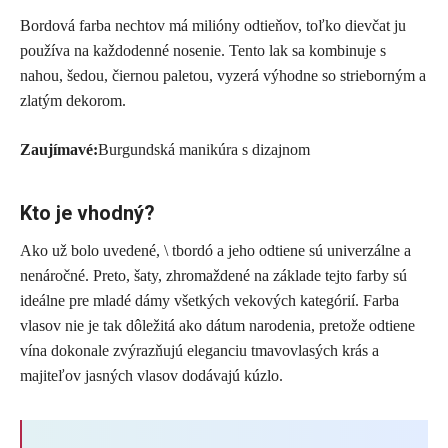
Bordová farba nechtov má milióny odtieňov, toľko dievčat ju
používa na každodenné nosenie. Tento lak sa kombinuje s
nahou, šedou, čiernou paletou, vyzerá výhodne so strieborným a
zlatým dekorom.
Zaujímavé:
Burgundská manikúra s dizajnom
Kto je vhodný?
Ako už bolo uvedené, \ tbordó a jeho odtiene sú univerzálne a
nenáročné. Preto, šaty, zhromaždené na základe tejto farby sú
ideálne pre mladé dámy všetkých vekových kategórií. Farba
vlasov nie je tak dôležitá ako dátum narodenia, pretože odtiene
vína dokonale zvýrazňujú eleganciu tmavovlasých krás a
majiteľov jasných vlasov dodávajú kúzlo.