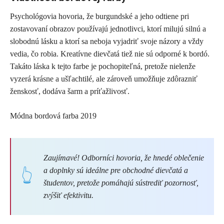
Psychológovia hovoria, že burgundské a jeho odtiene pri
zostavovaní obrazov používajú jednotlivci, ktorí milujú silnú a
slobodnú lásku a ktorí sa neboja vyjadriť svoje názory a vždy
vedia, čo robia. Kreatívne dievčatá tiež nie sú odporné k bordó.
Takáto láska k tejto farbe je pochopiteľná, pretože nielenže
vyzerá krásne a ušľachtilé, ale zároveň umožňuje zdôrazniť
ženskosť, dodáva šarm a príťažlivosť.
Módna bordová farba 2019
Zaujímavé! Odborníci hovoria, že hnedé oblečenie
a doplnky sú ideálne pre obchodné dievčatá a
študentov, pretože pomáhajú sústrediť pozornosť,
zvýšiť efektivitu.