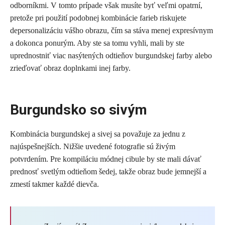
odborníkmi. V tomto prípade však musíte byť veľmi opatrní,
pretože pri použití podobnej kombinácie farieb riskujete
depersonalizáciu vášho obrazu, čím sa stáva menej expresívnym
a dokonca ponurým. Aby ste sa tomu vyhli, mali by ste
uprednostniť viac nasýtených odtieňov burgundskej farby alebo
zrieďovať obraz doplnkami inej farby.
Burgundsko so sivým
Kombinácia burgundskej a sivej sa považuje za jednu z
najúspešnejších. Nižšie uvedené fotografie sú živým
potvrdením. Pre kompiláciu módnej cibule by ste mali dávať
prednosť svetlým odtieňom šedej, takže obraz bude jemnejší a
zmestí takmer každé dievča.