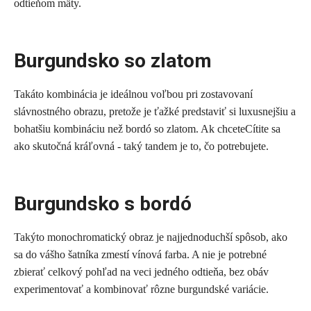
odtieňom mäty.
Burgundsko so zlatom
Takáto kombinácia je ideálnou voľbou pri zostavovaní
slávnostného obrazu, pretože je ťažké predstaviť si luxusnejšiu a
bohatšiu kombináciu než bordó so zlatom. Ak chceteCítite sa
ako skutočná kráľovná - taký tandem je to, čo potrebujete.
Burgundsko s bordó
Takýto monochromatický obraz je najjednoduchší spôsob, ako
sa do vášho šatníka zmestí vínová farba. A nie je potrebné
zbierať celkový pohľad na veci jedného odtieňa, bez obáv
experimentovať a kombinovať rôzne burgundské variácie.