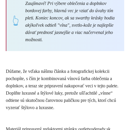
Zaujímavé! Pri výbere oblečenia a doplnkov
bordovej farby, hlavná vec je vziať do úvahy tón
pleti. Koniec koncov, ak sa swarthy krásky hodia
akýkoľvek odtieň "vína", svetlo-kože je najlepšie
dávať prednosť jasnejšie a viac načervenal jeho
možnosti.
Dúfame, že vďaka nášmu článku a fotografickej kolekcii
pochopíte, s čím je kombinovaná vínová farba oblečenia a
doplnkov, a teraz ste pripravení nakupovať veci v tejto palete.
Doplňte luxusné a štýlové luky, pretože ušľachtilé „vínne“
odtiene sú skutočnou čarovnou paličkou pre tých, ktorí chcú
vyzerať štýlovo a luxusne.
Materiál pripravený redaktormi stránky outletvoderady.sk