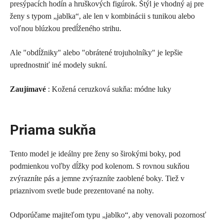
presýpacích hodín a hruškových figúrok. Štýl je vhodný aj pre
ženy s typom „jablka“, ale len v kombinácii s tunikou alebo
voľnou blúzkou predĺženého strihu.
Ale "obdĺžniky" alebo "obrátené trojuholníky" je lepšie
uprednostniť iné modely sukní.
Zaujímavé
: Kožená ceruzková sukňa: módne luky
Priama sukňa
Tento model je ideálny pre ženy so širokými boky, pod
podmienkou voľby dĺžky pod kolenom. S rovnou sukňou
zvýrazníte pás a jemne zvýrazníte zaoblené boky. Tiež v
priaznivom svetle bude prezentované na nohy.
Odporúčame majiteľom typu „jablko“, aby venovali pozornosť