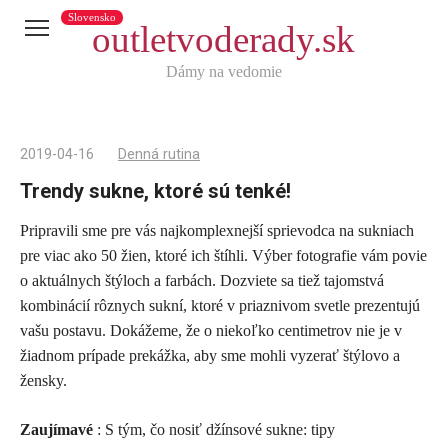
Slovensko
outletvoderady.sk
Dámy na vedomie
2019-04-16
Denná rutina
Trendy sukne, ktoré sú tenké!
Pripravili sme pre vás najkomplexnejší sprievodca na sukniach
Telegram
pre viac ako 50 žien, ktoré ich štíhli. Výber fotografie vám povie
X
o aktuálnych štýloch a farbách. Dozviete sa tiež tajomstvá
kombinácií rôznych sukní, ktoré v priaznivom svetle prezentujú
reddit
vašu postavu. Dokážeme, že o niekoľko centimetrov nie je v
Tumblr
žiadnom prípade prekážka, aby sme mohli vyzerať štýlovo a
Viber
žensky.
WhatsApp
Zaujímavé
: S tým, čo nosiť džínsové sukne: tipy
Skype