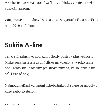
Ak chcete maskovať bočné „uši“ a žalúdok, vyberte model s
vysokým pásom.
Zaujímavé
: Tulipánová sukňa - ako si vybrať a čo si oblečiť v
roku 2019 (s fotkou)
Sukňa A-line
Tento štýl priaznivo zdôrazní výhody postavy plus veľkosť.
Nízke ženy sú lepšie zvoliť dĺžku na koleno, a vysoko tesne
pod. Tento štýl je ideálny pre široké ramená, veľké prsia a nie
príliš široké boky.
Najmodernejšími variantmi lichobežníkovej sukne sú modely z
kože alebo so stehom.