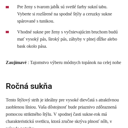
Pre ženy s tvarom jabĺk sú svetlé farby sukní tabu.
Vyberte si rozšírené na spodné štýly a ceruzky sukne
spárované s tunikou.
Vhodné sukne pre ženy s vyčnievajúcim bruchom budú
mať vysoký pás, široký pás, záhyby v plnej dĺžke alebo
bask okolo pása.
Zaujímavé
: Tajomstvo výberu módnych topánok na celej nohe
Ročná sukňa
Tento štýlový strih je ideálny pre vysoké dievčatá s atraktívnou
zaoblenou líniou. Vaša dôstojnosť bude priaznivo zdôraznená
pomocou striktného štýlu. V spodnej časti sukne-rok má
charakteristickú svetlicu, ktorá zručne skrýva plnosť nôh, v