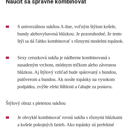
Naučiť sa správne kombinovať
S univerzálnou sukňou A-line, voľným štýlom košele,
bundy alebovybavená blúzkou. Je pozoruhodné, že tento
štýl sa dá ľahko kombinovať s rôznymi modelmi topánok.
Sexy ceruzková sukňa je nádherne kombinovaná s
nasadeným vrchom, módnym tričkom alebo závesnou
blúzkou. Aj štýlový vzhľad bude spárovaný s bundou,
pulóverom a bundou. Ak nosíte topánky na vysokom
podpätku, zvýšte efekt štíhlosti a ťahajte za postavu.
Štýlový obraz s pletenou sukňou
Je obvyklé kombinovať rovnú sukňu s rôznymi blúzkami
a košele pokojných farieb. Ako topánky sú perfektné