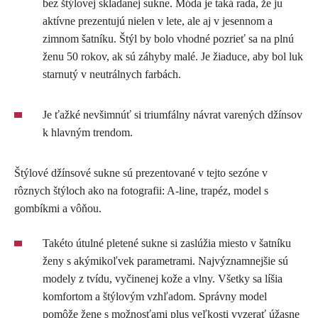
bez štýlovej skladanej sukne. Móda je taká rada, že ju
aktívne prezentujú nielen v lete, ale aj v jesennom a
zimnom šatníku. Štýl by bolo vhodné pozrieť sa na plnú
ženu 50 rokov, ak sú záhyby malé. Je žiaduce, aby bol luk
starnutý v neutrálnych farbách.
Je ťažké nevšimnúť si triumfálny návrat varených džínsov
k hlavným trendom.
Štýlové džínsové sukne sú prezentované v tejto sezóne v
rôznych štýloch ako na fotografii: A-line, trapéz, model s
gombíkmi a vôňou.
Takéto útulné pletené sukne si zaslúžia miesto v šatníku
ženy s akýmikoľvek parametrami. Najvýznamnejšie sú
modely z tvídu, vyčinenej kože a vlny. Všetky sa líšia
komfortom a štýlovým vzhľadom. Správny model
pomôže žene s možnosťami plus veľkosti vyzerať úžasne