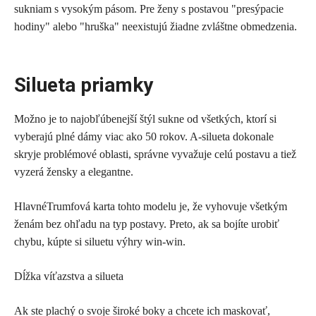
sukniam s vysokým pásom. Pre ženy s postavou "presýpacie
hodiny" alebo "hruška" neexistujú žiadne zvláštne obmedzenia.
Silueta priamky
Možno je to najobľúbenejší štýl sukne od všetkých, ktorí si
vyberajú plné dámy viac ako 50 rokov. A-silueta dokonale
skryje problémové oblasti, správne vyvažuje celú postavu a tiež
vyzerá žensky a elegantne.
HlavnéTrumfová karta tohto modelu je, že vyhovuje všetkým
ženám bez ohľadu na typ postavy. Preto, ak sa bojíte urobiť
chybu, kúpte si siluetu výhry win-win.
Dĺžka víťazstva a silueta
Ak ste plachý o svoje široké boky a chcete ich maskovať,