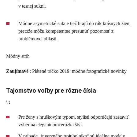
v tesnej sukni.
Módne asymetrické sukne tiež hrajú do rúk krásnych žien,
pretože môžu kompetentne presunúť pozornosť z
problémovej oblasti.
Módny strih
Zaujímavé
: Plátené tričko 2019: módne fotografické novinky
Tajomstvo voľby pre rôzne čísla
\ t
Pre ženy s hruškovým typom, stylisti odporúčajú zastaviť
výber na elegantnomceruzka štýl.
V prípade „inverzného trojuholníka“ sú ideálne modely