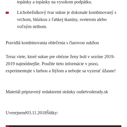
topánky a topánky na vysokom podpätku.
Lichobežníkový tvar sukne je dokonale kombinovaný s
vrchom, blúzkou z ľahkej tkaniny, sveterom alebo
voľným strihom.
Pravidlá kombinovania oblečenia s čiarovou sukňou
Teraz viete, ktoré sukne pre obézne ženy boli v sezóne 2019-
2019 najmódnejšie. Použite tieto informácie v praxi,
experimentujte s farbou a štýlom a nebojte sa vyzerať úžasne!
Materiál pripravený redaktormi stránky outletvoderady.sk
Uverejnené
03.11.2018
Štítky: