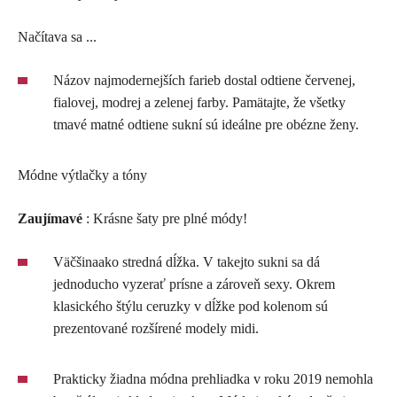
Načítava sa ...
Názov najmodernejších farieb dostal odtiene červenej,
fialovej, modrej a zelenej farby. Pamätajte, že všetky
tmavé matné odtiene sukní sú ideálne pre obézne ženy.
Módne výtlačky a tóny
Zaujímavé
: Krásne šaty pre plné módy!
Väčšinaako stredná dĺžka. V takejto sukni sa dá
jednoducho vyzerať prísne a zároveň sexy. Okrem
klasického štýlu ceruzky v dĺžke pod kolenom sú
prezentované rozšírené modely midi.
Prakticky žiadna módna prehliadka v roku 2019 nemohla