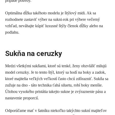
prípade potreby.
Optimálna dĺžka takéhoto modelu je štýlový midi. Ak sa
rozhodnete zastaviť výber na sukni-rok pri výbere večerný
vzhľad, neváhajte kúpiť luxusné štýly členok dĺžky alebo na
podlahu.
Sukňa na ceruzky
Medzi všetkými sukňami, ktoré sú tenké, ženy obzvlášť milujú
model ceruzky. Je to tento štýl, ktorý sa hodí na boky a zadok,
ktoré majitelia veľkých veľkostí často chcú zdôrazniť. Sukňa sa
zužuje na dno - táto technika ťahá siluetu, robí boky menšie.
Úlohou vysokého pristátia takejto sukne je zvýraznenie pásu a
nastavenie proporcií.
Odporúčame mať v šatníku niekoľko takýchto sukní majiteľov